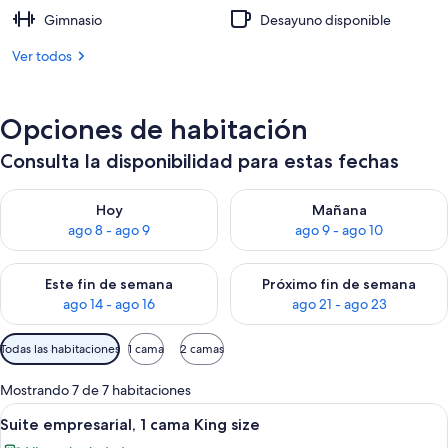
Gimnasio
Desayuno disponible
Ver todos
Opciones de habitación
Consulta la disponibilidad para estas fechas
Consulta la disponibilidad para hoy ago 8 - ago 9
Consulta la disponibilidad pa
Hoy
Mañana
ago 8 - ago 9
ago 9 - ago 10
Consulta la disponibilidad para este fin de semana ago 14 - ag
Consulta la disponibilidad pa
Este fin de semana
Próximo fin de semana
ago 14 - ago 16
ago 21 - ago 23
Filtros
Todas las habitaciones
1 cama
2 camas
disponibles
para
Mostrando 7 de 7 habitaciones
las
Abrir
Una habitación de hotel moderna con u
7
Suite empresarial, 1 cama King size
habitaciones
todas