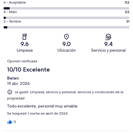
es
Puntuación
6 - Aceptable
52
8,
decir,
de
es
Puntuación
4 - Malo
22
Excelente.
6,
decir,
de
Basada
es
Puntuación
2 - Terrible
31
Bueno.
4,
en
decir,
de
Basada
es
750
Aceptable.
2,
en
decir,
de
Basada
es
147
Malo.
9.6
9.0
9.4
1002
en
decir,
de
Basada
Limpieza
Ubicación
Servicio y personal
opiniones
52
Terrible.
1002
en
Opiniones
de
Basada
opiniones
Opinión verificada
22
1002
en
de
10/10 Excelente
opiniones
31
1002
de
Belen
opiniones
19 abr. 2026
1002
opiniones
Le gustó: Limpieza, servicio y personal, servicios y condiciones de la
propiedad
Todo excelente, personal muy amable
Se hospedó 1 noche en abril de 2026
0