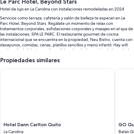
Le Parc Hotel, Beyond Stars
Hotel de lujo en La Carolina con instalaciones remodeladas en 2024
Servicios como terraza, cafetería y salón de belleza te esperan en Le
Parc Hotel, Beyond Stars. Regálate un momento de relax con
tratamientos corporales, exfoliaciones corporales y masajes en el spa de
las instalaciones, SPA LE PARC. El restaurante gourmet de cocina
internacional que se encuentra en la propiedad, Neu Bistro, cuenta con
desayunos, comidas, cenas, platillos sencillos y menú infantil. Hay wifi
gratis en las habitaciones disponible, además de servicio de lavandería o
tintorería y lobby con chimenea.
Propiedades similares
También encontrarás otros servicios, como:
Hotel Dann Carlton Quito
GO Quit
Alberca al aire libre
Desayuno buffet (con cargo), estacionamiento (con cargo) y traslado
de ida y vuelta al aeropuerto (con cargo)
Botones, recepción disponible las 24 horas y servicio de
organización de bodas
Salas de juntas, elevador y personal multilingüe
Los clientes comparten excelentes opiniones de aspectos como la
atención del personal
Hotel
GO
Hotel Dann Carlton Quito
GO Qui
Dann
Quito
La Carolina
Batán G
Características de la habitación