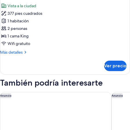
camas
las
Vista a la ciudad
matrimoniales
fotos
377 pies cuadrados
de
1 habitación
Departamento
de
2 personas
lujo,
1 cama King
1
Wifi gratuito
habitación,
Más
Más detalles
servicio
detalles
de
sobre
Ver precio
Departamento
limpieza,
de
vista
lujo,
También podría interesarte
a
1
la
habitación,
servicio
Hampton By Hilton Quito La Carolina Park
JW Marri
ciudad
Anuncio
Anuncio
de
limpieza,
vista
a
la
ciudad