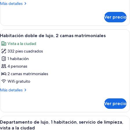
Más
Más detalles
cama
detalles
King
sobre
Ver precio
size
Habitación
de
lujo,
Abrir
Una habitación de hotel moderna con d
4
1
Habitación doble de lujo, 2 camas matrimoniales
todas
cama
Vista a la ciudad
King
las
size
332 pies cuadrados
fotos
de
1 habitación
Habitación
4 personas
doble
2 camas matrimoniales
de
Wifi gratuito
lujo,
Más
Más detalles
2
detalles
camas
sobre
Ver precio
matrimoniales
Habitación
doble
de
Abrir
Una cocina moderna con una isla de má
6
lujo,
Departamento de lujo, 1 habitación, servicio de limpieza,
todas
2
vista a la ciudad