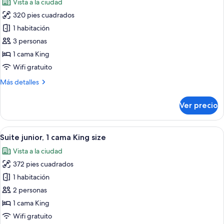
Vista a la ciudad
las
320 pies cuadrados
fotos
de
1 habitación
Suite
3 personas
empresarial,
1 cama King
1
Wifi gratuito
cama
Más
Más detalles
King
detalles
size
sobre
Ver precio
Suite
empresarial,
1
Abrir
Una habitación de hotel moderna con c
4
cama
Suite junior, 1 cama King size
todas
King
Vista a la ciudad
size
las
372 pies cuadrados
fotos
de
1 habitación
Suite
2 personas
junior,
1 cama King
1
Wifi gratuito
cama