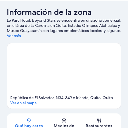
Información de la zona
Le Parc Hotel, Beyond Stars se encuentra en una zona comercial,
en el área de La Carolina en Quito. Estadio Olímpico Atahualpa y
Museo Guayasamín son lugares emblemáticos locales, y algunos
de los puntos de interés del área incluyen Museo de Ciencias
Ver más
Naturales y Bulevar Naciones Unidas. También vale la pena
conocer Vivarium y Capilla del Hombre. Encontrarás muchas
opciones para conocer la zona con actividades como golf.
Visita
nuestra guía de Quito
República de El Salvador, N34-349 e Irlanda, Quito, Quito
Ver en el mapa
Sección del mapa
Qué hay cerca
Medios de
Restaurantes