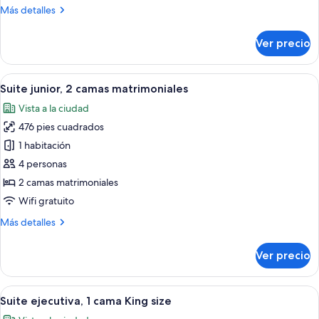
Más
Más detalles
King
detalles
size
sobre
Ver precio
Suite
junior,
1
Abrir
Habitación de hotel con dos camas, un e
3
cama
Suite junior, 2 camas matrimoniales
todas
King
Vista a la ciudad
size
las
476 pies cuadrados
fotos
de
1 habitación
Suite
4 personas
junior,
2 camas matrimoniales
2
Wifi gratuito
camas
Más
Más detalles
matrimoniales
detalles
sobre
Ver precio
Suite
junior,
2
Abrir
Una habitación de hotel moderna con u
6
camas
Suite ejecutiva, 1 cama King size
todas
matrimoniales