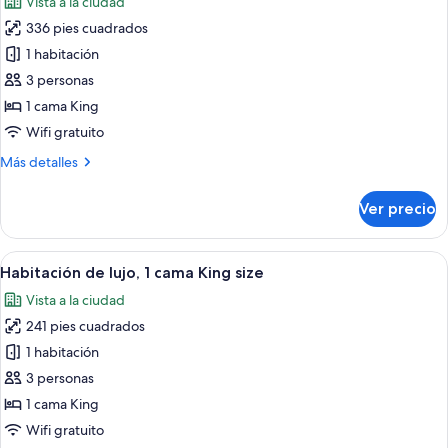
Vista a la ciudad
las
336 pies cuadrados
fotos
de
1 habitación
Suite
3 personas
ejecutiva,
1 cama King
1
Wifi gratuito
cama
Más
Más detalles
King
detalles
size
sobre
Ver precio
Suite
ejecutiva,
1
Abrir
Un dormitorio de hotel moderno con una
4
cama
Habitación de lujo, 1 cama King size
todas
King
Vista a la ciudad
size
las
241 pies cuadrados
fotos
de
1 habitación
Habitación
3 personas
de
1 cama King
lujo,
Wifi gratuito
1