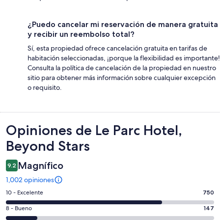
¿Puedo cancelar mi reservación de manera gratuita
y recibir un reembolso total?
Sí, esta propiedad ofrece cancelación gratuita en tarifas de
habitación seleccionadas, ¡porque la flexibilidad es importante!
Consulta la política de cancelación de la propiedad en nuestro
sitio para obtener más información sobre cualquier excepción
o requisito.
Opiniones
Opiniones de Le Parc Hotel,
Beyond Stars
Magnífico
9.2
1,002 opiniones
Puntuación
10 - Excelente
750
de
Puntuación
8 - Bueno
147
10,
de