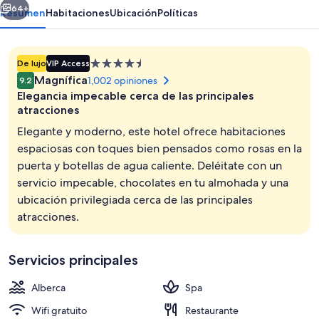
Stars
64+
Resumen
Habitaciones
Ubicación
Políticas
Propiedad
De lujo
VIP Access
de
Magnífica
1,002 opiniones
9.2
4.5
Elegancia impecable cerca de las principales
estrellas
atracciones
Elegante y moderno, este hotel ofrece habitaciones
espaciosas con toques bien pensados como rosas en la
Terraza o patio
puerta y botellas de agua caliente. Deléitate con un
servicio impecable, chocolates en tu almohada y una
ubicación privilegiada cerca de las principales
atracciones.
Servicios principales
Alberca
Spa
Wifi gratuito
Restaurante