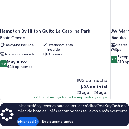
Hampton By Hilton Quito La Carolina Park
JW Marr
Batán Grande
Iñaquito
Desayuno incluido
Estacionamiento
Alberca
incluido
Spa
Aire acondicionado
Gimnasio
9.4
Excep
9.4
9.2
Magnífico
de
810 op
9.2
de
445 opiniones
10,
10,
Excepcion
Magnífico,
810
$93 por noche
445
opiniones
El
$93 en total
opiniones
precio
23 ago. - 24 ago.
actual
El total incluye todos los impuestos y cargos
es
Inicia sesión y reserva para acumular crédito OneKeyCash en
de
miles de hoteles. ¡Más recompensas te llevan a más aventuras!
$93
Iniciar sesión
Registrarme gratis