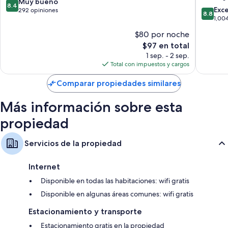
Minster
8.4
Muy bueno
8.4
Baños con secadoras de cabello
8.8
by
Exc
de
292 opiniones
8.8
de
IHG
1,00
10,
Armarios o clósets, calefacción y servicio de limpieza diario
10,
Ramsga
Muy
$80 por noche
Excelent
bueno,
El
$97 en total
1,004
292
precio
opinion
1 sep. - 2 sep.
opiniones
actual
Total con impuestos y cargos
es
de
Comparar propiedades similares
$97
Más información sobre esta
propiedad
Servicios de la propiedad
Internet
Disponible en todas las habitaciones: wifi gratis
Disponible en algunas áreas comunes: wifi gratis
Estacionamiento y transporte
Estacionamiento gratis en la propiedad