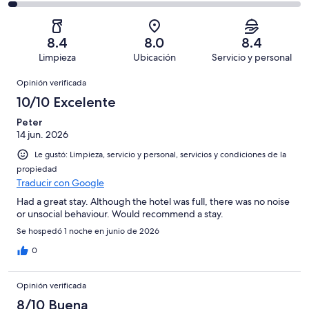
en
decir,
de
Basada
es
150
Aceptable.
2,
en
decir,
de
Basada
es
187
Malo.
8.4
8.0
8.4
446
en
decir,
de
Basada
Limpieza
Ubicación
Servicio y personal
opiniones
67
Terrible.
446
en
Opiniones
de
Basada
opiniones
Opinión verificada
28
446
en
de
10/10 Excelente
opiniones
14
446
de
Peter
opiniones
14 jun. 2026
446
opiniones
Le gustó: Limpieza, servicio y personal, servicios y condiciones de la
propiedad
Traducir con Google
Had a great stay. Although the hotel was full, there was no noise
or unsocial behaviour. Would recommend a stay.
Se hospedó 1 noche en junio de 2026
0
Opinión verificada
8/10 Buena