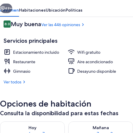
erior
Siguiente
49+
Resumen
Habitaciones
Ubicación
Políticas
Opiniones
Muy buena
8.0
Ver las 446 opiniones
8.0 de 10,
Servicios principales
Estacionamiento incluido
Wifi gratuito
Restaurante
Aire acondicionado
Gimnasio
Desayuno disponible
Exterior
Ver todos
Opciones de habitación
Consulta la disponibilidad para estas fechas
Consulta la disponibilidad para hoy ago 6 - ago 7
Consulta la disponibilidad pa
Hoy
Mañana