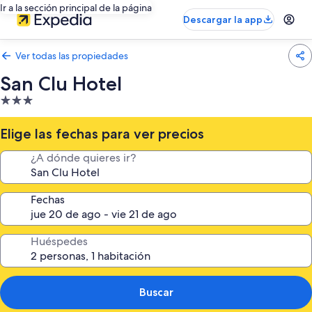
Ir a la sección principal de la página
Descargar la app
Ver todas las propiedades
San Clu Hotel
Propiedad
de
3.0
Elige las fechas para ver precios
estrellas
¿A dónde quieres ir?
Fechas
Huéspedes
Buscar