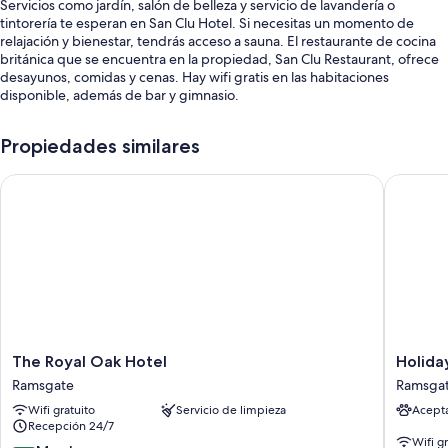
Servicios como jardín, salón de belleza y servicio de lavandería o
tintorería te esperan en San Clu Hotel. Si necesitas un momento de
relajación y bienestar, tendrás acceso a sauna. El restaurante de cocina
británica que se encuentra en la propiedad, San Clu Restaurant, ofrece
desayunos, comidas y cenas. Hay wifi gratis en las habitaciones
disponible, además de bar y gimnasio.
Estos son algunos más de los servicios en este hotel:
Propiedades similares
Estacionamiento gratis
The Royal Oak Hotel
Holiday 
Desayuno inglés (con cargo), renta de bicicletas y estacionamiento
para casas rodantes, autobuses y camiones
Check-out exprés, servicio de lavandería y periódicos gratis
Las personas suelen dejar muy buenas opiniones de aspectos como
la atención del personal
Características de la habitación
Todas las habitaciones de San Clu Hotel cuentan con amenidades que
incluyen espacio para trabajar con laptop y aire acondicionado, además
The
Holiday
The Royal Oak Hotel
Holida
de otros detalles, como wifi gratis y agua embotellada gratis.
Royal
Inn
Ramsgate
Ramsga
Oak
Express
Otros de los servicios que también disfrutarás incluyen:
Wifi gratuito
Servicio de limpieza
Acept
Hotel
Ramsga
Recepción 24/7
Ramsgate
-
Café instantáneo/té gratis y teteras eléctricas
Wifi g