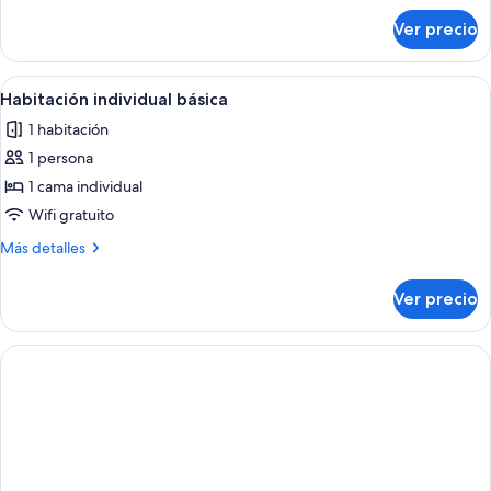
sobre
Ver precio
Habitación
ejecutiva
Abrir
Una cama bien hecha con un cabecero 
1
Habitación individual básica
todas
1 habitación
las
1 persona
fotos
de
1 cama individual
Habitación
Wifi gratuito
individual
Más
Más detalles
básica
detalles
sobre
Ver precio
Habitación
individual
básica