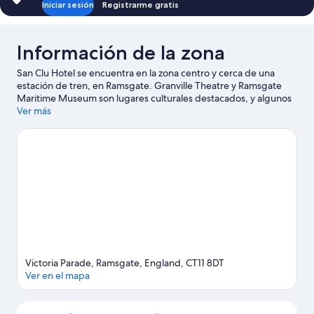
Iniciar sesión
Registrarme gratis
Información de la zona
San Clu Hotel se encuentra en la zona centro y cerca de una
estación de tren, en Ramsgate. Granville Theatre y Ramsgate
Maritime Museum son lugares culturales destacados, y algunos
de los lugares cercanos donde se pueden hacer actividades
Ver más
incluyen Puerto real y puerto deportivo de Ramsgate y Puerto
de Ramsgate. ¿Quieres asistir a un evento o partido mientras
estás en la ciudad? Consulta el calendario de Parque de
atracciones Dreamland o BMX Track Herne Bay. En la zona
puedes practicar actividades como pesca, o disfrutar del aire
libre mientras haces paseos a caballo y paseos a pie o ciclismo en
senderos.
Visita nuestra guía de Ramsgate
Victoria Parade, Ramsgate, England, CT11 8DT
Ver en el mapa
Sección del mapa