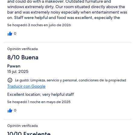
and could do with a makeover. Outdated furnature and
windows extremely dirty. Our room situated directly above the
bar and was extremely noisy especially when entertainment was
on. Staff were helpful and food was excellent, especially the
breakfast. We would thoroughly recommend the food. Would
Se hospedó 3 noches en julio de 2026
stay at this hotel again, but would ask for a room higher than the
first floor. floor one
0
Opinión verificada
8/10 Buena
Pawan
15 jul. 2025
Le gustó: Limpieza, servicio y personal, condiciones de la propiedad
Traducir con Google
Excellent location; very helpful staff
Se hospedó 1 noche en mayo de 2025
0
Opinión verificada
10/10 Excelente