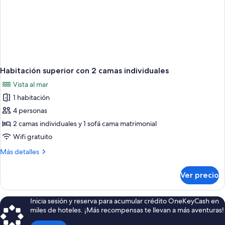
Habitación superior con 2 camas individuales
Vista al mar
1 habitación
4 personas
2 camas individuales y 1 sofá cama matrimonial
Wifi gratuito
Más
Más detalles
detalles
sobre
Ver precio
Habitación
superior
con
Inicia sesión y reserva para acumular crédito OneKeyCash en
2
miles de hoteles. ¡Más recompensas te llevan a más aventuras!
camas
individuales