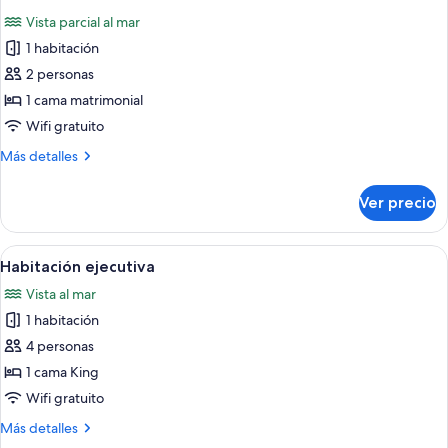
todas
Vista parcial al mar
las
1 habitación
fotos
de
2 personas
Habitación
1 cama matrimonial
doble
Wifi gratuito
estándar
Más
Más detalles
detalles
sobre
Ver precio
Habitación
doble
estándar
Abrir
Una cama con dosel, ropa de cama bla
1
Habitación ejecutiva
todas
Vista al mar
las
1 habitación
fotos
de
4 personas
Habitación
1 cama King
ejecutiva
Wifi gratuito
Más
Más detalles
detalles