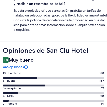
y recibir un reembolso total?
Sí, esta propiedad ofrece cancelación gratuita en tarifas de
habitación seleccionadas, ¡porque la flexibilidad es importante!
Consulta la política de cancelación de la propiedad en nuestro
sitio para obtener más información sobre cualquier excepción
o requisito.
Opiniones
Opiniones de San Clu Hotel
Muy bueno
8.0
446 opiniones
Puntuación
10 - Excelente
150
de
Puntuación
8 - Bueno
187
10,
de
es
Puntuación
6 - Aceptable
67
8,
decir,
de
es
Puntuación
4 - Malo
28
Excelente.
6,
decir,
de
Basada
es
Puntuación
2 - Terrible
14
Bueno.
4,