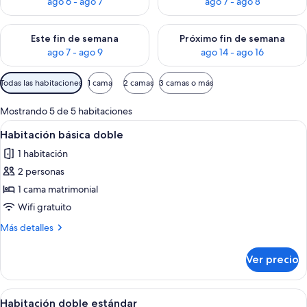
ago 6 - ago 7
ago 7 - ago 8
Consulta la disponibilidad para este fin de semana ago 7 - ag
Consulta la disponibilidad par
Este fin de semana
Próximo fin de semana
ago 7 - ago 9
ago 14 - ago 16
Filtros
Todas las habitaciones
1 cama
2 camas
3 camas o más
disponibles
para
Mostrando 5 de 5 habitaciones
las
Abrir
Habitación de hotel con cama, cómoda,
2
Habitación básica doble
habitaciones
todas
1 habitación
las
2 personas
fotos
de
1 cama matrimonial
Habitación
Wifi gratuito
básica
Más
Más detalles
doble
detalles
sobre
Ver precio
Habitación
básica
doble
Abrir
Una habitación de hotel con una cama
1
Habitación doble estándar