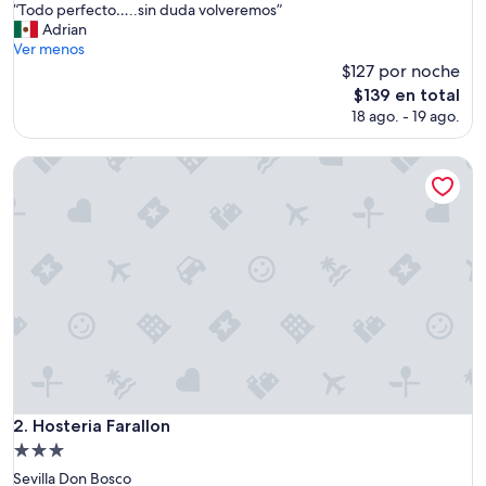
“
“Todo perfecto…..sin duda volveremos”
10,
T
Adrian
Excepcional,
o
Ver menos
(502
d
$127 por noche
opiniones)
o
El
$139 en total
p
precio
18 ago. - 19 ago.
e
actual
r
es
f
Hosteria Farallon
de
e
$139
c
t
o
…
.
.
s
i
n
d
u
d
Hosteria Farallon
2. Hosteria Farallon
a
Propiedad
v
de
o
Sevilla Don Bosco