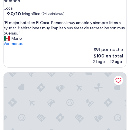
Propiedad
u
de
i
Coca
3.5
l
9.0
9.0/10
Magnífico
(94 opiniones)
o
de
estrellas
“
“El mejor hotel en El Coca. Personal muy amable y siempre listos a
r
10,
E
ayudar. Habitaciones muy limpias y sus áreas de recreación son muy
o
Magnífico,
l
buenas. ”
d
(94
m
Mario
e
opiniones)
e
Ver menos
a
j
$91 por noche
d
o
o
El
$100 en total
r
d
precio
21 ago. - 22 ago.
h
e
actual
o
l
es
t
Cedro Amazon Lodge
a
de
e
n
$100
l
a
e
t
n
u
E
r
l
a
C
l
o
e
c
z
a
a