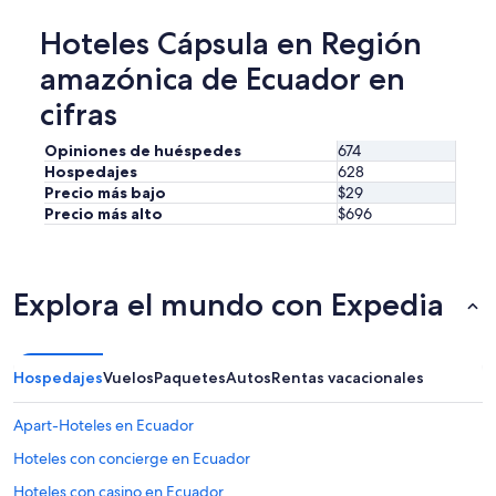
r
c
v
r
Hoteles Cápsula en Región
i
e
c
amazónica de Ecuador en
a
i
c
cifras
o
i
)
ó
,
Opiniones de huéspedes
674
n
c
Hospedajes
628
s
u
Precio más bajo
$29
o
a
n
Precio más alto
$696
n
m
d
u
o
y
l
b
Explora el mundo con Expedia
l
u
e
e
g
n
a
a
Hospedajes
Vuelos
Paquetes
Autos
Rentas vacacionales
m
s
o
.
Apart-Hoteles en Ecuador
s
”
n
Hoteles con concierge en Ecuador
o
h
Hoteles con casino en Ecuador