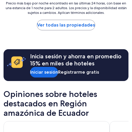
s
e
Precio
Precio más bajo por noche encontrado en las últimas 24 horas, con base en
p
l
una estancia de 1 noche para 2 adultos. Los precios y la disponibilidad están
más
e
sujetos a cambios. Aplican términos adicionales.
i
bajo
r
s
por
a
t
noche
Ver todas las propiedades
b
o
encontrado
a
s
en
l
a
las
l
a
últimas
e
y
24
g
Inicia sesión y ahorra en promedio
u
horas,
a
d
con
15% en miles de hoteles
r
a
base
y
r
Iniciar sesión
Registrarme gratis
en
t
.
una
o
H
estancia
m
a
de
a
Opiniones sobre hoteles
b
1
r
i
noche
destacados en Región
u
t
para
n
a
2
amazónica de Ecuador
m
c
adultos.
a
i
Los
s
Hotel Rincon de Puembo, BW Signature Collection
TRYP by W
o
precios
a
n
y