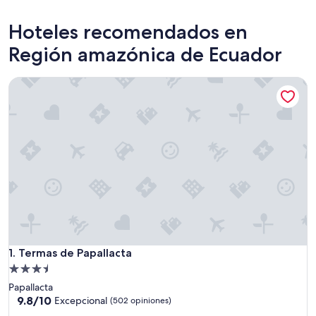
Hoteles recomendados en
Región amazónica de Ecuador
Termas de Papallacta
Termas de Papallacta
1. Termas de Papallacta
Propiedad
de
Papallacta
3.5
9.8
9.8/10
Excepcional
(502 opiniones)
de
estrellas