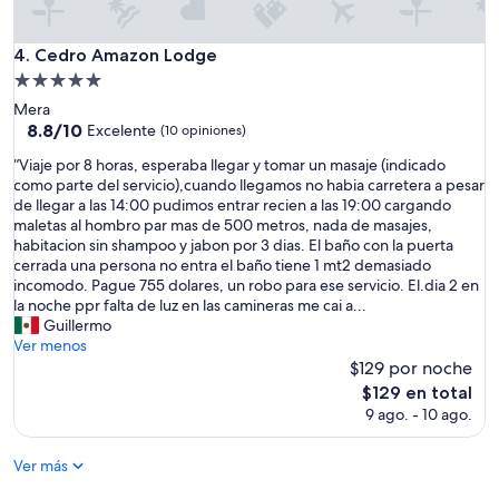
.
”
P
e
Cedro Amazon Lodge
4. Cedro Amazon Lodge
r
Propiedad
s
de
o
Mera
5.0
n
8.8
8.8/10
Excelente
(10 opiniones)
a
de
estrellas
“
“Viaje por 8 horas, esperaba llegar y tomar un masaje (indicado
l
10,
V
como parte del servicio),cuando llegamos no habia carretera a pesar
m
Excelente,
i
de llegar a las 14:00 pudimos entrar recien a las 19:00 cargando
u
(10
a
maletas al hombro par mas de 500 metros, nada de masajes,
y
opiniones)
j
habitacion sin shampoo y jabon por 3 dias. El baño con la puerta
a
e
cerrada una persona no entra el baño tiene 1 mt2 demasiado
m
p
incomodo. Pague 755 dolares, un robo para ese servicio. El.dia 2 en
a
o
la noche ppr falta de luz en las camineras me cai a...
b
r
Guillermo
l
8
Ver menos
e
h
$129 por noche
y
o
s
El
$129 en total
r
i
precio
9 ago. - 10 ago.
a
e
actual
s
m
es
,
Ver más
p
de
e
r
$129