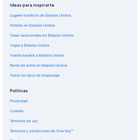
a
Ideas para inspirarte
Hoteles cerca del lago en Ecuador
r
a
Lugares turísticos de Estados Unidos
Hoteles con aguas termales en Ecuador
l
Hoteles en Estados Unidos
a
Hoteles con aire acondicionado en Ecuador
s
Casas vacacionales en Estados Unidos
Hoteles con bar en Ecuador
1
4
Viajes a Estados Unidos
Hoteles con desayuno incluido en Ecuador
:
0
Hoteles con gimnasio en Ecuador
Vuelos baratos a Estados Unidos
0
Hoteles con guardería en Ecuador
Renta de autos en Estados Unidos
p
u
Hoteles con área de juegos en Ecuador
Todos los tipos de hospedaje
d
i
Hoteles con parque acuático en Ecuador
m
Políticas
Hoteles con restaurante en Ecuador
o
s
Privacidad
Hoteles con sauna en Ecuador
e
n
Cookies
Hoteles con hidromasaje en Ecuador
t
Hoteles con traslado del/al aeropuerto en Ecuador
Términos de uso
r
a
Hoteles con vista al mar en Ecuador
Términos y condiciones de One Key™
r
r