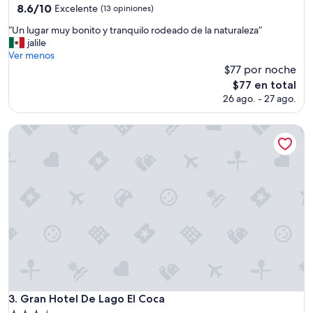
3.0
l
8.6
8.6/10
Excelente
(13 opiniones)
v
de
estrellas
“
“Un lugar muy bonito y tranquilo rodeado de la naturaleza”
e
10,
U
jalile
r
Excelente,
n
Ver menos
e
(13
l
$77 por noche
m
opiniones)
u
o
El
$77 en total
g
s
precio
26 ago. - 27 ago.
a
”
actual
r
es
m
Gran Hotel De Lago El Coca
de
u
$77
y
b
o
n
i
t
o
y
t
r
a
n
Gran Hotel De Lago El Coca
3. Gran Hotel De Lago El Coca
q