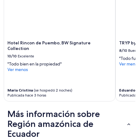
j
e
la
e
s
disponibilidad
(
m
están
i
u
sujetos
n
y
a
d
l
cambios.
i
i
Aplican
c
m
Hotel Rincon de Puembo, BW Signature
TRYP by 
términos
a
p
Collection
adicionales.
8/10
Bueno
d
i
10/10
Excelente
o
"Todo fue
a
c
"Todo bien en la propiedad"
Ver meno
s
o
Ver menos
y
m
s
o
u
p
s
Maria Cristina
(se hospedó 2 noches)
Eduardo
(
a
á
Publicada hace 3 horas
Publicada 
r
r
t
e
e
a
Más información sobre
d
s
e
d
Región amazónica de
l
e
s
Ecuador
r
e
e