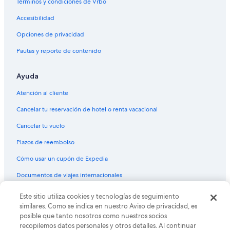
Hoteles con vista en Ecuador
Términos y condiciones de Vrbo
e
Hoteles en la naturaleza en Ecuador
c
Accesibilidad
i
Hoteles para bodas en Ecuador
Opciones de privacidad
e
n
Hoteles de senderismo en Ecuador
Pautas y reporte de contenido
a
Hoteles para fumadores en Ecuador
l
a
Ayuda
Hoteles que aceptan mascotas en Ecuador
s
1
Vacaciones solo para adultos en Ecuador
Atención al cliente
9
Hoteles en Ecuador
:
Cancelar tu reservación de hotel o renta vacacional
0
Apart-Hoteles en Ecuador
Cancelar tu vuelo
0
c
B&B en Ecuador
Plazos de reembolso
a
Cabañas en Ecuador
r
Cómo usar un cupón de Expedia
g
Campings en Ecuador
a
Documentos de viajes internacionales
n
Tiendas de campaña en Ecuador
d
Este sitio utiliza cookies y tecnologías de seguimiento
© 2026 Expedia, Inc., una empresa de Expedia Group. Todos los
Casas de campo en Ecuador
o
derechos reservados. Expedia y el logo de Expedia son marcas
similares. Como se indica en nuestro Aviso de privacidad, es
m
registradas o marcas comerciales de Expedia, Inc. CST# 2029030-50.
Casas de huéspedes en Ecuador
posible que tanto nosotros como nuestros socios
a
recopilemos datos personales y otros detalles. Al continuar
l