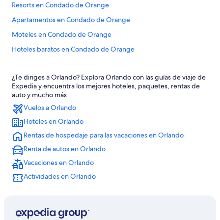
Resorts en Condado de Orange
Apartamentos en Condado de Orange
Moteles en Condado de Orange
Hoteles baratos en Condado de Orange
Hoteles en Condado de Orange
¿Te diriges a Orlando? Explora Orlando con las guías de viaje de
Hoteles cerca de Parque temático Universal Studios FloridaTM
Expedia y encuentra los mejores hoteles, paquetes, rentas de
Hoteles cerca de Resort de Walt Disney World®
auto y mucho más.
Vuelos a Orlando
Hoteles 5 estrellas en Centro de Orlando
Hoteles en Orlando
Apart-Hoteles en Centro de Orlando
Rentas de hospedaje para las vacaciones en Orlando
Diamond Resorts en Centro de Orlando
Renta de autos en Orlando
Hoteles con casino en Centro de Orlando
Vacaciones en Orlando
Hoteles de golf en Centro de Orlando
Actividades en Orlando
Hoteles con spa en Centro de Orlando
Hoteles para ir de compras en Centro de Orlando
Hoteles de lujo en Centro de Orlando