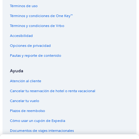
Hoteles con aguas termales en Narita
Términos de uso
Hoteles con desayuno incluido en Narita
Términos y condiciones de One Key™
Hoteles con traslado del/al aeropuerto en Narita
Términos y condiciones de Vrbo
Hoteles gay friendly en Narita
Accesibilidad
Hoteles para fumadores en Narita
Opciones de privacidad
Solare Hotels and Resorts en Narita
Pautas y reporte de contenido
Hoteles en Narita
Ayuda
Ryokans en Narita
Apartamentos en Sanrizuka
Atención al cliente
Hoteles en Sanrizuka
Cancelar tu reservación de hotel o renta vacacional
Resorts en Sakura
Cancelar tu vuelo
Condominios en Sakura
Plazos de reembolso
Apartamentos en Sakura
Cómo usar un cupón de Expedia
Hoteles con aguas termales en Sakura
Documentos de viajes internacionales
Hoteles en Sakura