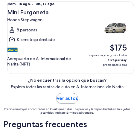
Mini Furgoneta Honda Stepwagon
Del
dom., 16 ago. - lun., 17 ago.
dom.,
Mini Furgoneta
16
Honda Stepwagon
ago.
al
8 personas
lun.,
Kilometraje ilimitado
17
$175
ago.
impuestos y cargos incluidos
Aeropuerto de A. Internacional de
$175 per day
Narita (NRT)
precio hace 3 días
¿No encuentras la opción que buscas?
Explora todas las rentas de auto en A. Internacional de Narita
Ver autos
Precios más bajos encontrados en los últimos 3 días. Los precios y la disponibilidad están sujetos
a cambios. Aplican términos adicionales.
Preguntas frecuentes