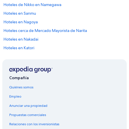
Hoteles de Nikko en Namegawa
Hoteles en Sanmu
Hoteles en Nagoya
Hoteles cerca de Mercado Mayorista de Narita
Hoteles en Nakadai
Hoteles en Katori
Hoteles en Shisui
Apart-Hoteles en Sosa
Hoteles en Sosa
Compañía
Moteles en Sosa
Quiénes somos
Hoteles en Sakae
Empleo
Hoteles cerca de Parque del Castillo de Sakura
Anunciar una propiedad
Hoteles en Shibayama
Propuestas comerciales
Apartamentos en Inzai
Relaciones con los inversionistas
Hostales en Inzai