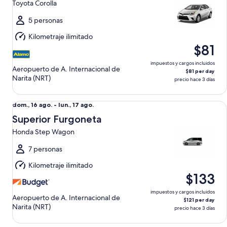
Toyota Corolla
ago.
al
5 personas
lun.,
Kilometraje ilimitado
17
$81
ago.
impuestos y cargos incluidos
Aeropuerto de A. Internacional de
$81 per day
Narita (NRT)
precio hace 3 días
Superior Furgoneta Honda Step Wagon
Del
dom., 16 ago. - lun., 17 ago.
dom.,
Superior Furgoneta
16
Honda Step Wagon
ago.
al
7 personas
lun.,
Kilometraje ilimitado
17
$133
ago.
impuestos y cargos incluidos
Aeropuerto de A. Internacional de
$121 per day
Narita (NRT)
precio hace 3 días