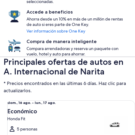
seleccionadas.
Accede a beneficios
Ahorra desde un 10% en más de un millón de rentas
de auto si eres parte de One Key.
Ver información sobre One Key
Compra de manera inteligente
Compara arrendadoras y reserva un paquete con
vuelo, hotel y auto para ahorrar.
Principales ofertas de autos en
A. Internacional de Narita
* Precios encontrados en las últimas 6 días. Haz clic para
actualizarlos.
Económico Honda Fit
Del
dom., 16 ago. - lun., 17 ago.
dom.,
Económico
16
Honda Fit
ago.
al
5 personas
lun.,