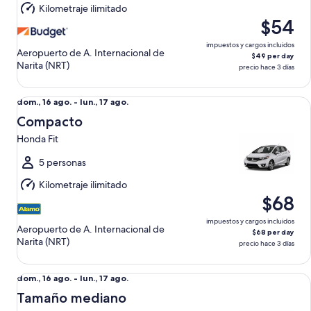
Kilometraje ilimitado
17
$54
ago.
impuestos y cargos incluidos
Aeropuerto de A. Internacional de
$49 per day
Narita (NRT)
precio hace 3 días
Compacto Honda Fit
Del
dom., 16 ago. - lun., 17 ago.
dom.,
Compacto
16
Honda Fit
ago.
al
5 personas
lun.,
Kilometraje ilimitado
17
$68
ago.
impuestos y cargos incluidos
Aeropuerto de A. Internacional de
$68 per day
Narita (NRT)
precio hace 3 días
Tamaño mediano Toyota Corolla
Del
dom., 16 ago. - lun., 17 ago.
dom.,
Tamaño mediano
16