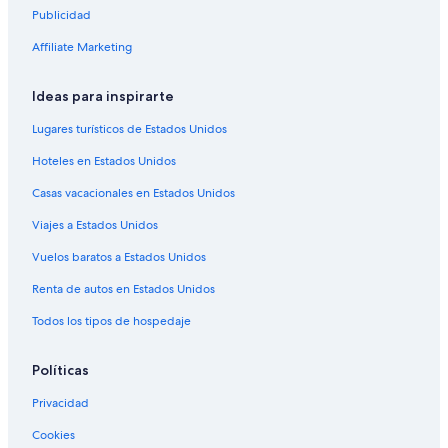
Publicidad
Hoteles en Inzai
Apartamentos en Estación de tren de Chiba Sakura
Affiliate Marketing
Hoteles 4 estrellas en Narita
Ideas para inspirarte
Hoteles 5 estrellas en Narita
Lugares turísticos de Estados Unidos
Casas de huéspedes en Narita
Hoteles en Estados Unidos
Resorts en Narita
Casas vacacionales en Estados Unidos
Apartamentos en Narita
Viajes a Estados Unidos
Hostales en Narita
Apa Hotels en Narita
Vuelos baratos a Estados Unidos
Hoteles Cápsula en Narita
Renta de autos en Estados Unidos
Hoteles con spa en Narita
Todos los tipos de hospedaje
Hoteles para ir de compras en Narita
Políticas
Hoteles todo incluido en Narita
Privacidad
Hoteles en la playa en Narita
Cookies
Hoteles baratos en Narita