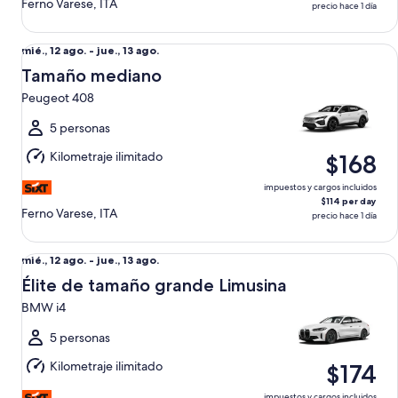
Ferno Varese, ITA
precio hace 1 día
Tamaño mediano Peugeot 408
Del
mié., 12 ago. - jue., 13 ago.
mié.,
Tamaño mediano
12
Peugeot 408
ago.
al
5 personas
jue.,
Kilometraje ilimitado
$168
13
ago.
impuestos y cargos incluidos
$114 per day
Ferno Varese, ITA
precio hace 1 día
Élite de tamaño grande Limusina BMW i4
Del
mié., 12 ago. - jue., 13 ago.
mié.,
Élite de tamaño grande Limusina
12
BMW i4
ago.
al
5 personas
jue.,
Kilometraje ilimitado
$174
13
ago.
impuestos y cargos incluidos