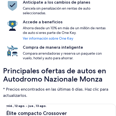
Anticípate a los cambios de planes
Cancela sin penalización en rentas de auto
seleccionadas.
Accede a beneficios
Ahorra desde un 10% en más de un millón de rentas
de auto si eres parte de One Key.
Ver información sobre One Key
Compra de manera inteligente
Compara arrendadoras y reserva un paquete con
vuelo, hotel y auto para ahorrar.
Principales ofertas de autos en
Autodromo Nazionale Monza
* Precios encontrados en las últimas 6 días. Haz clic para
actualizarlos.
Élite compacto Crossover Fiat 600e
Del
mié., 12 ago. - jue., 13 ago.
mié.,
Élite compacto Crossover