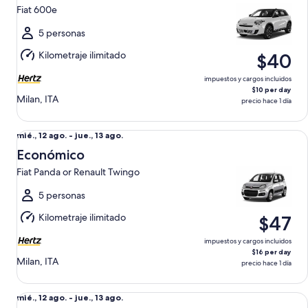
12
Fiat 600e
ago.
al
5 personas
jue.,
Kilometraje ilimitado
$40
13
ago.
impuestos y cargos incluidos
$10 per day
Milan, ITA
precio hace 1 día
Económico Fiat Panda or Renault Twingo
Del
mié., 12 ago. - jue., 13 ago.
mié.,
Económico
12
Fiat Panda or Renault Twingo
ago.
al
5 personas
jue.,
Kilometraje ilimitado
$47
13
ago.
impuestos y cargos incluidos
$16 per day
Milan, ITA
precio hace 1 día
Elite compacto Opel Corsa
Del
mié., 12 ago. - jue., 13 ago.