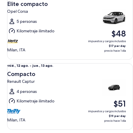
mié.,
Elite compacto
12
Opel Corsa
ago.
al
5 personas
jue.,
Kilometraje ilimitado
$48
13
ago.
impuestos y cargos incluidos
$17 per day
Milan, ITA
precio hace 1 día
Compacto Renault Captur
Del
mié., 12 ago. - jue., 13 ago.
mié.,
Compacto
12
Renault Captur
ago.
al
4 personas
jue.,
Kilometraje ilimitado
$51
13
ago.
impuestos y cargos incluidos
$19 per day
Milan, ITA
precio hace 1 día
Estándar Crossover BMW X1 - GPS