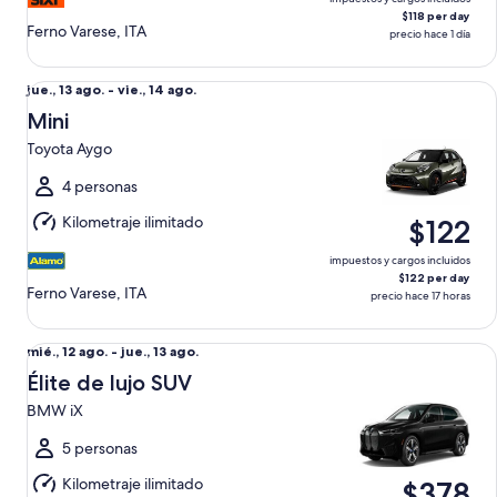
$118 per day
Ferno Varese, ITA
precio hace 1 día
Mini Toyota Aygo
Del
jue., 13 ago. - vie., 14 ago.
jue.,
Mini
13
Toyota Aygo
ago.
al
4 personas
vie.,
Kilometraje ilimitado
$122
14
ago.
impuestos y cargos incluidos
$122 per day
Ferno Varese, ITA
precio hace 17 horas
Élite de lujo SUV BMW iX
Del
mié., 12 ago. - jue., 13 ago.
mié.,
Élite de lujo SUV
12
BMW iX
ago.
al
5 personas
jue.,
Kilometraje ilimitado
$378
13