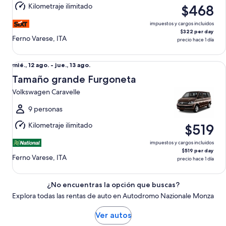
Kilometraje ilimitado
$468
13
ago.
impuestos y cargos incluidos
$322 per day
Ferno Varese, ITA
precio hace 1 día
Tamaño grande Furgoneta Volkswagen Caravelle
Del
mié., 12 ago. - jue., 13 ago.
mié.,
Tamaño grande Furgoneta
12
Volkswagen Caravelle
ago.
al
9 personas
jue.,
Kilometraje ilimitado
$519
13
ago.
impuestos y cargos incluidos
$519 per day
Ferno Varese, ITA
precio hace 1 día
¿No encuentras la opción que buscas?
Explora todas las rentas de auto en Autodromo Nazionale Monza
Ver autos