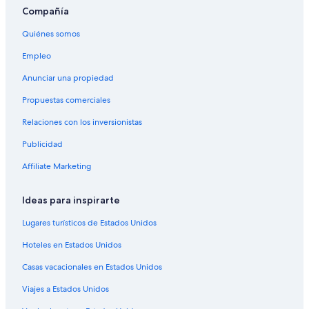
Hoteles cerca de Parque acuático Acquaworld
Compañía
Hoteles en Vimercate
Quiénes somos
Hoteles de negocios en Agrate Brianza
Empleo
Hoteles en Agrate Brianza
Anunciar una propiedad
Accor Hotels en Villasanta
Propuestas comerciales
Hoteles en Villasanta
Relaciones con los inversionistas
Hoteles en Lesmo
Publicidad
Hoteles 2 estrellas en Monza
Apart-Hoteles en Monza
Affiliate Marketing
B&B en Monza
Ideas para inspirarte
Campings en Monza
Lugares turísticos de Estados Unidos
Apartamentos en Monza
Hoteles en Estados Unidos
Hoteles haciendas en Monza
Casas vacacionales en Estados Unidos
Hostales en Monza
Viajes a Estados Unidos
Hoteles de Four Seasons en Monza