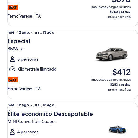
ago.
impuestos y cargos incluidos
$260 per day
Ferno Varese, ITA
precio hace 1 día
Especial BMW i7
Del
mié., 12 ago. - jue., 13 ago.
mié.,
Especial
12
BMW i7
ago.
al
5 personas
jue.,
Kilometraje ilimitado
$412
13
ago.
impuestos y cargos incluidos
$283 per day
Ferno Varese, ITA
precio hace 1 día
Élite económico Descapotable MINI Convertible Cooper
Del
mié., 12 ago. - jue., 13 ago.
mié.,
Élite económico Descapotable
12
MINI Convertible Cooper
ago.
al
4 personas
jue.,