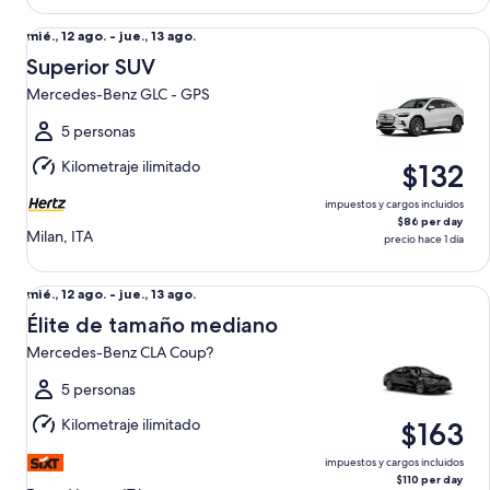
Superior SUV Mercedes-Benz GLC - GPS
Del
mié., 12 ago. - jue., 13 ago.
mié.,
Superior SUV
12
Mercedes-Benz GLC - GPS
ago.
al
5 personas
jue.,
Kilometraje ilimitado
$132
13
ago.
impuestos y cargos incluidos
$86 per day
Milan, ITA
precio hace 1 día
Élite de tamaño mediano Mercedes-Benz CLA Coup?
Del
mié., 12 ago. - jue., 13 ago.
mié.,
Élite de tamaño mediano
12
Mercedes-Benz CLA Coup?
ago.
al
5 personas
jue.,
Kilometraje ilimitado
$163
13
ago.
impuestos y cargos incluidos
$110 per day