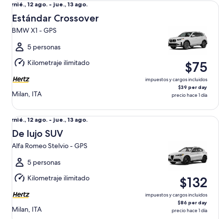
Del
mié., 12 ago. - jue., 13 ago.
mié.,
Estándar Crossover
12
BMW X1 - GPS
ago.
al
5 personas
jue.,
Kilometraje ilimitado
$75
13
ago.
impuestos y cargos incluidos
$39 per day
Milan, ITA
precio hace 1 día
De lujo SUV Alfa Romeo Stelvio - GPS
Del
mié., 12 ago. - jue., 13 ago.
mié.,
De lujo SUV
12
Alfa Romeo Stelvio - GPS
ago.
al
5 personas
jue.,
Kilometraje ilimitado
$132
13
ago.
impuestos y cargos incluidos
$86 per day
Milan, ITA
precio hace 1 día