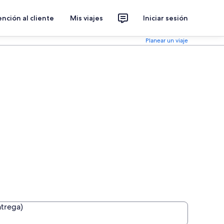
nción al cliente
Mis viajes
Iniciar sesión
Planear un viaje
ntrega)