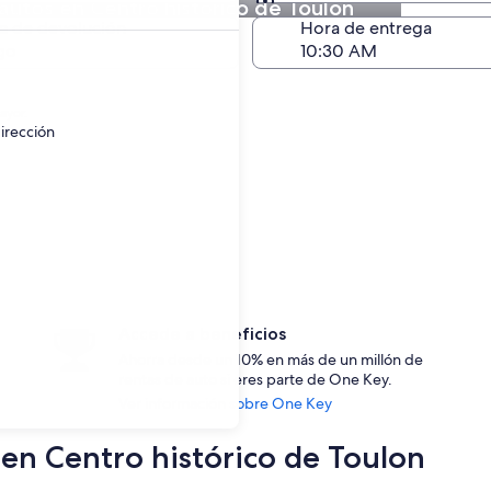
utos en Centro histórico de Toulon
Devolución (igual a la e
a de devolución
Hora de entrega
go
ayor.
irección
Accede a beneficios
Ahorra desde un 10% en más de un millón de
rentas de auto si eres parte de One Key.
Ver información sobre One Key
 en Centro histórico de Toulon