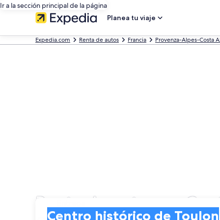
Ir a la sección principal de la página
Planea tu viaje
Expedia.com
Renta de autos
Francia
Provenza-Alpes-Costa A
Renta de autos en Cent
Entrega
Entrega
Centro histórico de Toulon