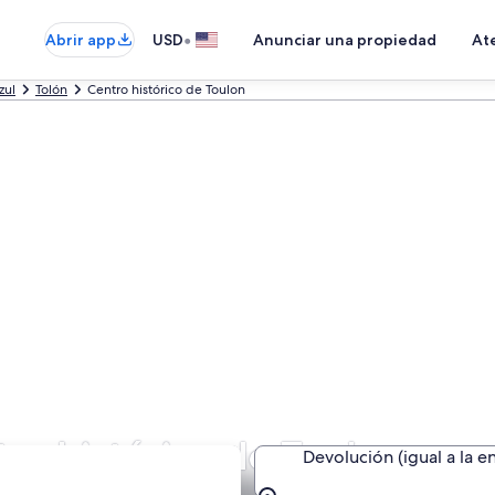
•
Abrir app
USD
Anunciar una propiedad
Ate
zul
Tolón
Centro histórico de Toulon
ro histórico de Toulon
Devolución (igual a la e