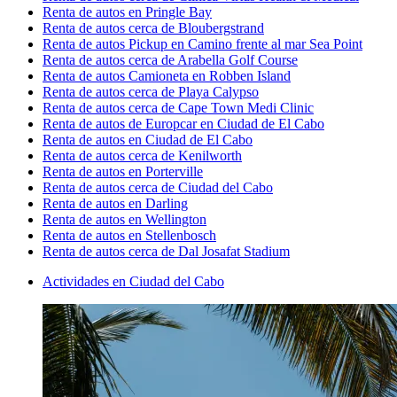
Renta de autos en Pringle Bay
Renta de autos cerca de Bloubergstrand
Renta de autos Pickup en Camino frente al mar Sea Point
Renta de autos cerca de Arabella Golf Course
Renta de autos Camioneta en Robben Island
Renta de autos cerca de Playa Calypso
Renta de autos cerca de Cape Town Medi Clinic
Renta de autos de Europcar en Ciudad de El Cabo
Renta de autos en Ciudad de El Cabo
Renta de autos cerca de Kenilworth
Renta de autos en Porterville
Renta de autos cerca de Ciudad del Cabo
Renta de autos en Darling
Renta de autos en Wellington
Renta de autos en Stellenbosch
Renta de autos cerca de Dal Josafat Stadium
Actividades en Ciudad del Cabo