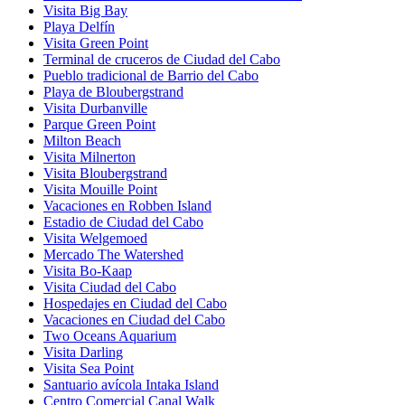
Visita Big Bay
Playa Delfín
Visita Green Point
Terminal de cruceros de Ciudad del Cabo
Pueblo tradicional de Barrio del Cabo
Playa de Bloubergstrand
Visita Durbanville
Parque Green Point
Milton Beach
Visita Milnerton
Visita Bloubergstrand
Visita Mouille Point
Vacaciones en Robben Island
Estadio de Ciudad del Cabo
Visita Welgemoed
Mercado The Watershed
Visita Bo-Kaap
Visita Ciudad del Cabo
Hospedajes en Ciudad del Cabo
Vacaciones en Ciudad del Cabo
Two Oceans Aquarium
Visita Darling
Visita Sea Point
Santuario avícola Intaka Island
Centro Comercial Canal Walk