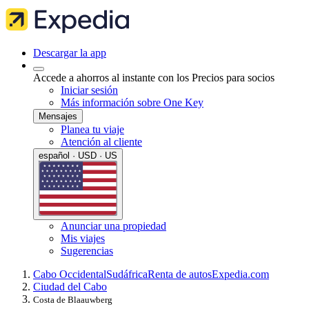
Descargar la app
Accede a ahorros al instante con los Precios para socios
Iniciar sesión
Más información sobre One Key
Mensajes
Planea tu viaje
Atención al cliente
español · USD · US
Anunciar una propiedad
Mis viajes
Sugerencias
Cabo Occidental
Sudáfrica
Renta de autos
Expedia.com
Ciudad del Cabo
Costa de Blaauwberg