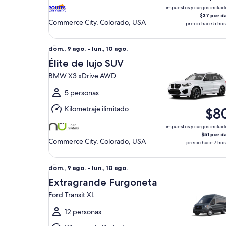
ago.
impuestos y cargos incluid
$37 per d
Commerce City, Colorado, USA
precio hace 5 hor
Élite de lujo SUV BMW X3 xDrive AWD
Del
dom., 9 ago. - lun., 10 ago.
dom.,
Élite de lujo SUV
9
BMW X3 xDrive AWD
ago.
al
5 personas
lun.,
Kilometraje ilimitado
$8
10
ago.
impuestos y cargos incluid
$51 per d
Commerce City, Colorado, USA
precio hace 7 hor
Extragrande Furgoneta Ford Transit XL
Del
dom., 9 ago. - lun., 10 ago.
dom.,
Extragrande Furgoneta
9
Ford Transit XL
ago.
al
12 personas
lun.,