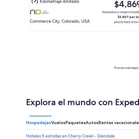
Kilometraje ilimitado
$4,86
10
ago.
impuestos y cargos incluid
$3,807 per d
Commerce City, Colorado, USA
precio hace 6 hor
Precios más bajos 
Explora el mundo con Exped
Hospedajes
Vuelos
Paquetes
Autos
Rentas vacacionale
Hoteles 5 estrellas en Cherry Creek - Glendale