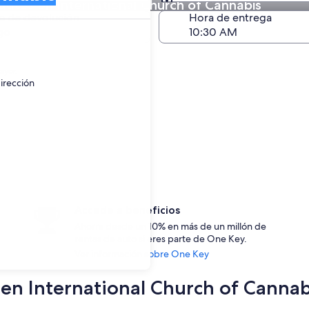
utos en International Church of Cannabis
Devolución (igual a la e
a de devolución
Hora de entrega
go
ayor.
irección
Accede a beneficios
Ahorra desde un 10% en más de un millón de
rentas de auto si eres parte de One Key.
Ver información sobre One Key
s en International Church of Cannab