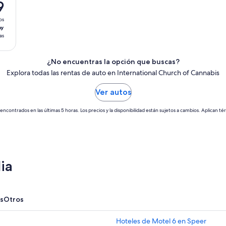
9
os
ay
as
¿No encuentras la opción que buscas?
Explora todas las rentas de auto en International Church of Cannabis
Ver autos
encontrados en las últimas 5 horas. Los precios y la disponibilidad están sujetos a cambios. Aplican té
ia
s
Otros
Hoteles de Motel 6 en Speer