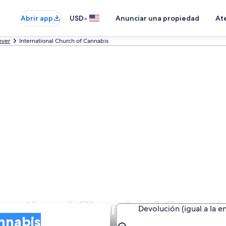
•
Abrir app
USD
Anunciar una propiedad
Ate
ver
International Church of Cannabis
ernational Church of Cannab
Devolución (igual a la e