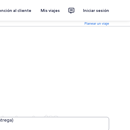
nción al cliente
Mis viajes
Iniciar sesión
Planear un viaje
is desde $13
ntrega)