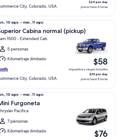
$24 per day
ommerce City, Colorado, USA
precio hace 6 horas
perior Cabina normal (pickup) Ram 1500 - Extended Cab
el
un., 10 ago. - mar., 11 ago.
un.,
Superior Cabina normal (pickup)
0
am 1500 - Extended Cab
go.
l
5 personas
ar.,
Kilometraje ilimitado
$58
1
go.
impuestos y cargos incluidos
$30 per day
ommerce City, Colorado, USA
precio hace 5 horas
ni Furgoneta Chrysler Pacifica
el
un., 10 ago. - mar., 11 ago.
un.,
Mini Furgoneta
0
hrysler Pacifica
go.
l
7 personas
ar.,
Kilometraje ilimitado
$76
1