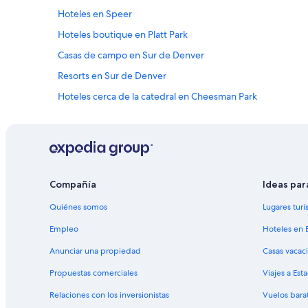
Hoteles en Speer
Hoteles boutique en Platt Park
Casas de campo en Sur de Denver
Resorts en Sur de Denver
Hoteles cerca de la catedral en Cheesman Park
Hoteles familiares en Baker
B&B en Estación de tren Hwy I-25 - Broadway
Villas en Estación de tren Hwy I-25 - Broadway
Hoteles que aceptan mascotas en Capitol Hill
Compañía
Ideas par
Hoteles en Washington Park West
Quiénes somos
Lugares turí
Hoteles cerca de Estación de tren Alameda
Empleo
Hoteles en 
Casas de campo en Condado de Denver
Anunciar una propiedad
Casas vacac
Casas vacacionales en Condado de Denver
Propuestas comerciales
Viajes a Est
Moteles en Condado de Denver
Relaciones con los inversionistas
Vuelos bara
Hoteles baratos en Condado de Denver