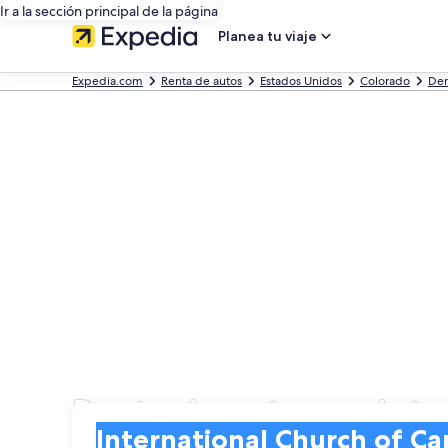
Ir a la sección principal de la página
Planea tu viaje
Expedia.com
Renta de autos
Estados Unidos
Colorado
Den
Renta de autos en Int
Entrega
Entrega
International Church of Cannabis