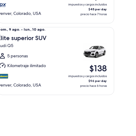
go.
impuestos y cargos incluidos
$45 per day
enver, Colorado, USA
precio hace 7 horas
ite superior SUV Audi Q5
el
om., 9 ago. - lun., 10 ago.
om.,
Élite superior SUV
udi Q5
go.
l
5 personas
un.,
Kilometraje ilimitado
$138
0
go.
impuestos y cargos incluidos
$96 per day
enver, Colorado, USA
precio hace 6 horas