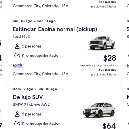
ay
$24 per day
Commerce City, Colorado, USA
C
as
precio hace 5 horas
Estándar Cabina normal (pickup) Ford F150
Su
Del
D
lun., 10 ago. - mar., 11 ago.
l
lun.,
l
Estándar Cabina normal (pickup)
10
1
Ford F150
R
ago.
a
al
a
5 personas
mar.,
m
Kilometraje ilimitado
4
$28
11
1
ago.
a
os
impuestos y cargos incluidos
ay
$28 per day
Commerce City, Colorado, USA
C
as
precio hace 8 horas
De lujo SUV BMW X1 xDrive AWD
Mi
Del
D
dom., 9 ago. - lun., 10 ago.
l
dom.,
l
De lujo SUV
9
1
BMW X1 xDrive AWD
C
ago.
a
al
a
5 personas
lun.,
m
Kilometraje ilimitado
7
$64
10
1