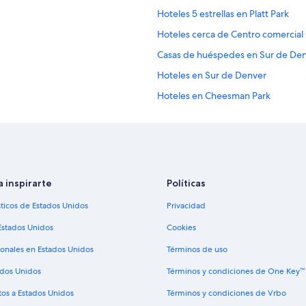
Hoteles 5 estrellas en Platt Park
Hoteles cerca de Centro comercial
Casas de huéspedes en Sur de De
Hoteles en Sur de Denver
Hoteles en Cheesman Park
Hoteles en Baker
Hoteles cerca de Estación de tren
Hoteles todo incluido en Capitol Hil
Hoteles en Capitol Hill
a inspirarte
Políticas
Apartamentos en Estación de tren
sticos de Estados Unidos
Privacidad
Apart-Hoteles en Condado de Den
Estados Unidos
Cookies
Casas de huéspedes en Condado 
ionales en Estados Unidos
Términos de uso
Apartamentos en Condado de Den
ados Unidos
Términos y condiciones de One Key™
Hoteles en la playa en Condado d
tos a Estados Unidos
Términos y condiciones de Vrbo
Hoteles con alberca en Condado d