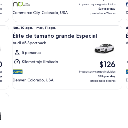
ago.
a
os
impuestos y cargos incluidos
ay
$39 per day
Commerce City, Colorado, USA
D
as
precio hace 7 horas
Élite de tamaño grande Especial Audi A5 Sportback
Él
Del
D
lun., 10 ago. - mar., 11 ago.
d
lun.,
d
Élite de tamaño grande Especial
10
9
Audi A5 Sportback
A
ago.
a
al
a
5 personas
mar.,
l
Kilometraje ilimitado
0
$126
11
1
ago.
a
os
impuestos y cargos incluidos
ay
$86 per day
Denver, Colorado, USA
D
as
precio hace 5 horas