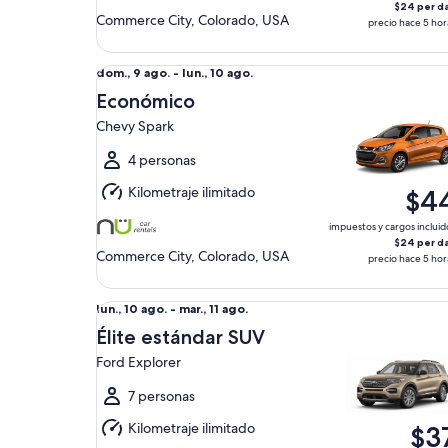
$24 per d
Commerce City, Colorado, USA
precio hace 5 hor
Económico Chevy Spark
Del
dom., 9 ago. - lun., 10 ago.
dom.,
Económico
9
Chevy Spark
ago.
al
4 personas
lun.,
Kilometraje ilimitado
$4
10
ago.
impuestos y cargos incluid
$24 per d
Commerce City, Colorado, USA
precio hace 5 hor
Élite estándar SUV Ford Explorer
Del
lun., 10 ago. - mar., 11 ago.
lun.,
Élite estándar SUV
10
Ford Explorer
ago.
al
7 personas
mar.,
Kilometraje ilimitado
$3
11