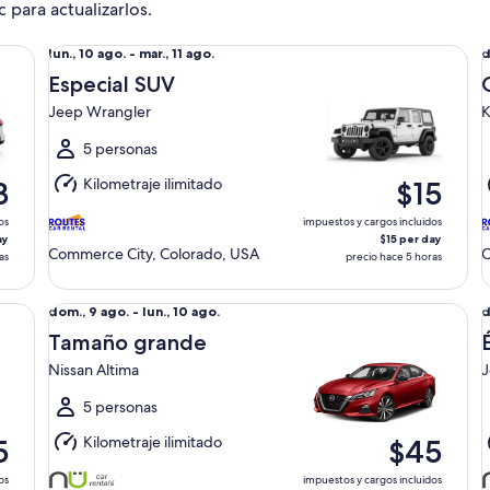
c para actualizarlos.
Especial SUV Jeep Wrangler
Co
Del
D
lun., 10 ago. - mar., 11 ago.
d
lun.,
d
Especial SUV
10
9
Jeep Wrangler
K
ago.
a
al
a
5 personas
mar.,
l
Kilometraje ilimitado
3
$15
11
1
ago.
a
os
impuestos y cargos incluidos
ay
$15 per day
Commerce City, Colorado, USA
C
as
precio hace 5 horas
Tamaño grande Nissan Altima
Él
Del
D
dom., 9 ago. - lun., 10 ago.
d
dom.,
d
Tamaño grande
9
9
Nissan Altima
J
ago.
a
al
a
5 personas
lun.,
l
Kilometraje ilimitado
5
$45
10
1
ago.
a
os
impuestos y cargos incluidos