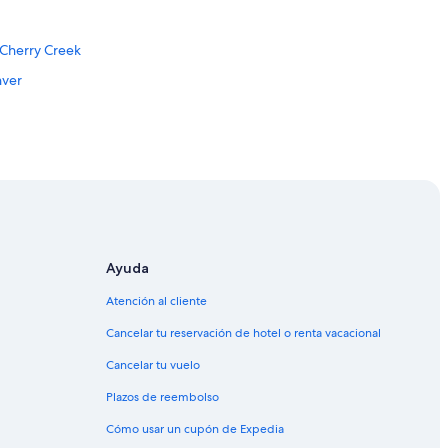
 Cherry Creek
nver
 Hwy I-25 - Broadway
l
Ayuda
 Alameda
Atención al cliente
ver
Cancelar tu reservación de hotel o renta vacacional
de Denver
Cancelar tu vuelo
ver
Plazos de reembolso
e Denver
Cómo usar un cupón de Expedia
e Denver