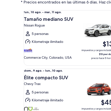
* Precios encontrados en las últimas 6 días. Haz cli
Tamaño mediano SUV Nissan Rogue
Del
lun., 10 ago. - mar., 11 ago.
lun.,
Tamaño mediano SUV
10
Nissan Rogue
ago.
al
5 personas
mar.,
Kilometraje ilimitado
$1
11
ago.
impuestos y cargos incluid
$13 per d
Commerce City, Colorado, USA
precio hace 5 hor
Élite compacto SUV Chevy Trax
Del
dom., 9 ago. - lun., 10 ago.
dom.,
Élite compacto SUV
9
Chevy Trax
ago.
al
5 personas
lun.,
Kilometraje ilimitado
$4
10
ago.
impuestos y cargos incluid