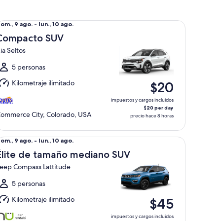
mpacto SUV Kia Seltos
el
om., 9 ago. - lun., 10 ago.
om.,
Compacto SUV
ia Seltos
go.
l
5 personas
un.,
Kilometraje ilimitado
$20
0
go.
impuestos y cargos incluidos
$20 per day
ommerce City, Colorado, USA
precio hace 8 horas
ite de tamaño mediano SUV Jeep Compass Lattitude
el
om., 9 ago. - lun., 10 ago.
om.,
Élite de tamaño mediano SUV
eep Compass Lattitude
go.
l
5 personas
un.,
Kilometraje ilimitado
$45
0
go.
impuestos y cargos incluidos