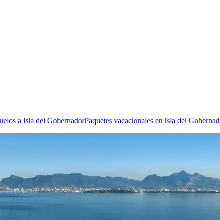
uelos a Isla del Gobernador
Paquetes vacacionales en Isla del Gobernad