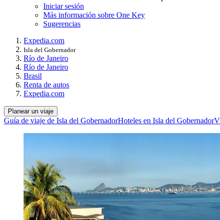
Iniciar sesión
Más información sobre One Key
Sugerencias
Expedia.com
Isla del Gobernador
Río de Janeiro
Río de Janeiro
Brasil
Renta de autos
Expedia.com
Planear un viaje
Guía de viaje de Isla del Gobernador
Hoteles en Isla del Gobernador
V