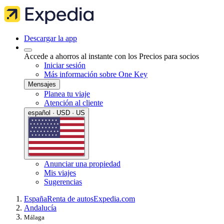
Descargar la app
Accede a ahorros al instante con los Precios para socios
Iniciar sesión
Más información sobre One Key
Mensajes
Planea tu viaje
Atención al cliente
español · USD · US
Anunciar una propiedad
Mis viajes
Sugerencias
España
Renta de autos
Expedia.com
Andalucía
Málaga