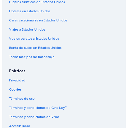
Lugares turísticos de Estados Unidos
Hoteles con vista en Islas flotantes de los Uros
Hoteles en Estados Unidos
Hoteles en la naturaleza en Islas flotantes de los Uros
Casas vacacionales en Estados Unidos
Hoteles que aceptan mascotas en Islas flotantes de los Uros
Viajes a Estados Unidos
Hoteles en Islas flotantes de los Uros
Lodges en Islas flotantes de los Uros
Vuelos baratos a Estados Unidos
Hoteles cerca de Parque Pino
Renta de autos en Estados Unidos
Hoteles cerca de Arco Deustua
Todos los tipos de hospedaje
Hoteles cerca de Yavarí
Políticas
Hoteles 3 estrellas en Puno
Privacidad
Hoteles 4 estrellas en Puno
Cookies
Casas de campo en Puno
Casas de ciudad en Puno
Términos de uso
Casas de huéspedes en Puno
Términos y condiciones de One Key™
Casas flotantes en Puno
Términos y condiciones de Vrbo
Hostales en Puno
Accesibilidad