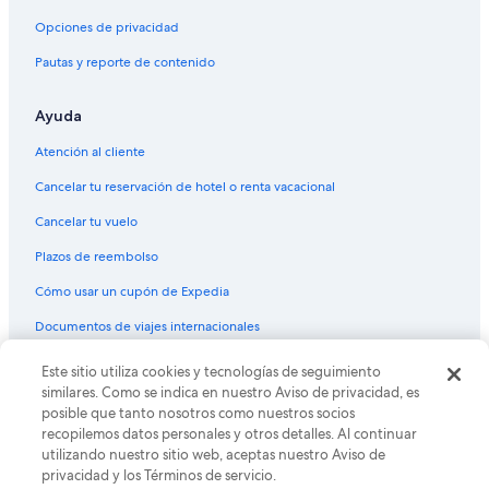
Hoteles Cápsula en Puno
Opciones de privacidad
Hoteles con casino en Puno
Pautas y reporte de contenido
Hoteles con spa en Puno
Ayuda
Hoteles todo incluido en Puno
Hoteles de lujo en Puno
Atención al cliente
Hoteles de negocios en Puno
Cancelar tu reservación de hotel o renta vacacional
Hoteles en la playa en Puno
Cancelar tu vuelo
Hoteles históricos en Puno
Plazos de reembolso
Hoteles románticos en Puno
Cómo usar un cupón de Expedia
Hoteles baratos en Puno
Documentos de viajes internacionales
Hoteles cerca del lago en Puno
Este sitio utiliza cookies y tecnologías de seguimiento
© 2026 Expedia, Inc., una empresa de Expedia Group. Todos los
Hoteles con bar en Puno
derechos reservados. Expedia y el logo de Expedia son marcas
similares. Como se indica en nuestro Aviso de privacidad, es
registradas o marcas comerciales de Expedia, Inc. CST# 2029030-50.
Hoteles con estacionamiento en Puno
posible que tanto nosotros como nuestros socios
recopilemos datos personales y otros detalles. Al continuar
Hoteles con guardería en Puno
utilizando nuestro sitio web, aceptas nuestro Aviso de
privacidad y los Términos de servicio.
Hoteles con alberca en Puno