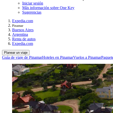
Iniciar sesión
Más información sobre One Key
Sugerencias
Expedia.com
Pinamar
Buenos Aires
Argentina
Renta de autos
Expedia.com
Planear un viaje
Guía de viaje de Pinamar
Hoteles en Pinamar
Vuelos a Pinamar
Paquet