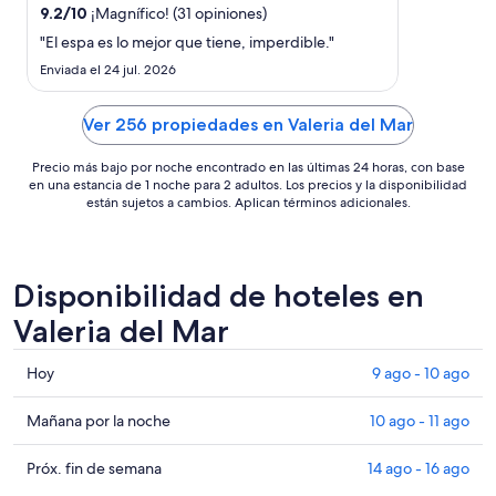
por
9.2
/
10
¡Magnífico! (31 opiniones)
noche
"El espa es lo mejor que tiene, imperdible."
del
Enviada el 24 jul. 2026
23
ago
Ver 256 propiedades en Valeria del Mar
al
24
Precio más bajo por noche encontrado en las últimas 24 horas, con base
ago
en una estancia de 1 noche para 2 adultos. Los precios y la disponibilidad
están sujetos a cambios. Aplican términos adicionales.
Disponibilidad de hoteles en
Valeria del Mar
Consultar
Hoy
9 ago - 10 ago
precios
en
Consultar
Mañana por la noche
10 ago - 11 ago
Valeria
precios
del
en
Consultar
Próx. fin de semana
14 ago - 16 ago
Mar
Valeria
precios