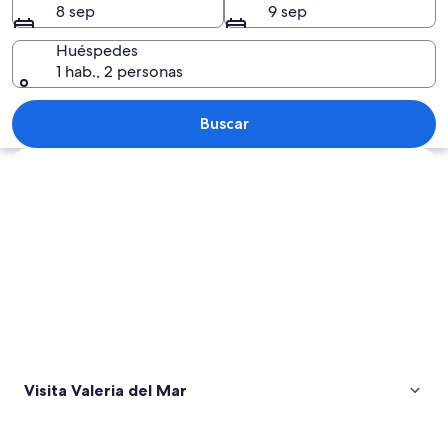
8 sep
9 sep
Huéspedes
1 hab., 2 personas
Un muelle de madera que conduce a un
Buscar
Explorar mapa
Visita Valeria del Mar