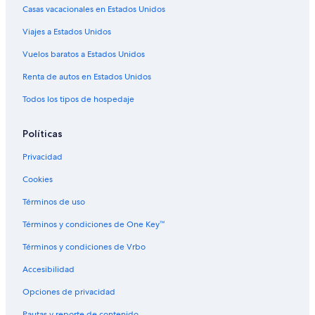
Hoteles cerca de Playa de Pinamar
Casas vacacionales en Estados Unidos
Hoteles 5 estrellas en Ostende
Viajes a Estados Unidos
Apart-Hoteles en Ostende
Vuelos baratos a Estados Unidos
Cabañas en Ostende
Renta de autos en Estados Unidos
Hoteles en la playa en Ostende
Todos los tipos de hospedaje
Hoteles en Ostende
Políticas
Privacidad
Cookies
Términos de uso
Términos y condiciones de One Key™
Términos y condiciones de Vrbo
Accesibilidad
Opciones de privacidad
Pautas y reporte de contenido