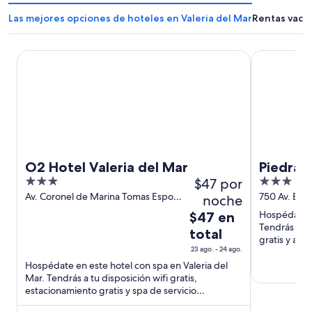
Las mejores opciones de hoteles en Valeria del Mar
Rentas vacac
O2 Hotel Valeria del Mar
Piedras Dor
O2 Hotel Valeria del Mar
Piedras
3
$47 por
3
out
out
Av. Coronel de Marina Tomas Espora
750 Av. Espo
noche
163 Valeria del Mar Provincia de
Buenos Aire
of
of
El
Hospédate en
$47 en
Buenos Aires
5
5
Tendrás a tu
precio
total
gratis y albe
es
23 ago. - 24 ago.
atracciones .
de
Hospédate en este hotel con spa en Valeria del
$47
Mar. Tendrás a tu disposición wifi gratis,
en
estacionamiento gratis y spa de servicio
total
completo. Estarás muy cerca ...