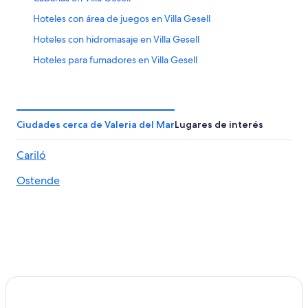
Hoteles con área de juegos en Villa Gesell
Hoteles con hidromasaje en Villa Gesell
Hoteles para fumadores en Villa Gesell
Hoteles en Villa Gesell
Hoteles 5 estrellas en Cariló
B&B en Cariló
Ciudades cerca de Valeria del Mar
Lugares de interés
Cabañas en Cariló
Cariló
Apartamentos en Cariló
Ostende
Hoteles con spa en Cariló
Hoteles de lujo en Cariló
Hoteles en la playa en Cariló
Hoteles con guardería en Cariló
Hoteles con área de juegos en Cariló
Hoteles con restaurante en Cariló
Hoteles que aceptan mascotas en Cariló