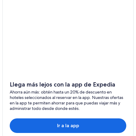
Hoteles en Cariló
Resorts de condominios en Cariló
Villas en Cariló
Hoteles cerca de Avenida Jorge Bunge
Hoteles 3 estrellas en Pinamar
Hoteles 4 estrellas en Pinamar
Apart-Hoteles en Pinamar
Cabañas en Pinamar
Casas de huéspedes en Pinamar
Llega más lejos con la app de Expedia
Casas vacacionales en Pinamar
Ahorra aún más: obtén hasta un 20% de descuento en
hoteles seleccionados al reservar en la app. Nuestras ofertas
Resorts en Pinamar
en la app te permiten ahorrar para que puedas viajar más y
administrar todo desde donde estés.
Apartamentos en Pinamar
Hoteles con casino en Pinamar
Ir a la app
Hoteles de golf en Pinamar