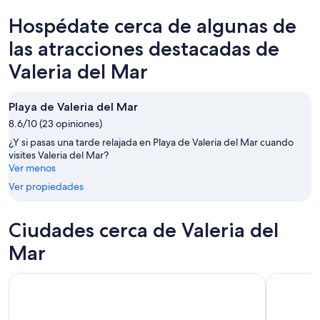
para
del
en
Hospédate cerca de algunas de
hoy,
Mar
Valeria
9
para
del
las atracciones destacadas de
ago
mañana
Mar
Valeria del Mar
-
por
para
10
la
el
ago
noche,
próximo
Playa de Valeria del Mar
10
fin
8.6/10 (23 opiniones)
ago
de
¿Y si pasas una tarde relajada en Playa de Valeria del Mar cuando
-
semana,
visites Valeria del Mar?
11
14
Ver menos
ago
ago
Ver propiedades
-
16
ago
Ciudades cerca de Valeria del
Mar