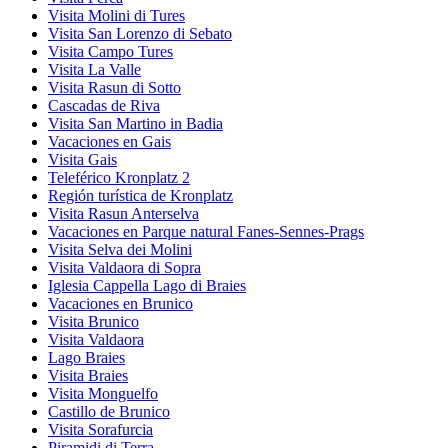
Visita Molini di Tures
Visita San Lorenzo di Sebato
Visita Campo Tures
Visita La Valle
Visita Rasun di Sotto
Cascadas de Riva
Visita San Martino in Badia
Vacaciones en Gais
Visita Gais
Teleférico Kronplatz 2
Región turística de Kronplatz
Visita Rasun Anterselva
Vacaciones en Parque natural Fanes-Sennes-Prags
Visita Selva dei Molini
Visita Valdaora di Sopra
Iglesia Cappella Lago di Braies
Vacaciones en Brunico
Visita Brunico
Visita Valdaora
Lago Braies
Visita Braies
Visita Monguelfo
Castillo de Brunico
Visita Sorafurcia
Piramidi di Terra