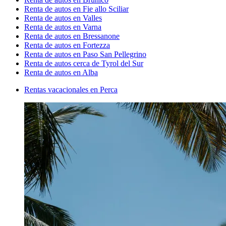
Renta de autos en Fie allo Sciliar
Renta de autos en Valles
Renta de autos en Varna
Renta de autos en Bressanone
Renta de autos en Fortezza
Renta de autos en Paso San Pellegrino
Renta de autos cerca de Tyrol del Sur
Renta de autos en Alba
Rentas vacacionales en Perca