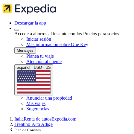
Descargar la app
Accede a ahorros al instante con los Precios para socios
Iniciar sesión
Más información sobre One Key
Mensajes
Planea tu viaje
Atención al cliente
español · USD · US
Anunciar una propiedad
Mis viajes
Sugerencias
Italia
Renta de autos
Expedia.com
Trentino-Alto Adige
Plan de Corones