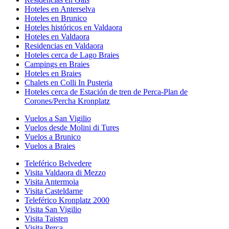
Hoteles en Anterselva
Hoteles en Brunico
Hoteles históricos en Valdaora
Hoteles en Valdaora
Residencias en Valdaora
Hoteles cerca de Lago Braies
Campings en Braies
Hoteles en Braies
Chalets en Colli In Pusteria
Hoteles cerca de Estación de tren de Perca-Plan de
Corones/Percha Kronplatz
Vuelos a San Vigilio
Vuelos desde Molini di Tures
Vuelos a Brunico
Vuelos a Braies
Teleférico Belvedere
Visita Valdaora di Mezzo
Visita Antermoia
Visita Casteldarne
Teleférico Kronplatz 2000
Visita San Vigilio
Visita Taisten
Visita Perca