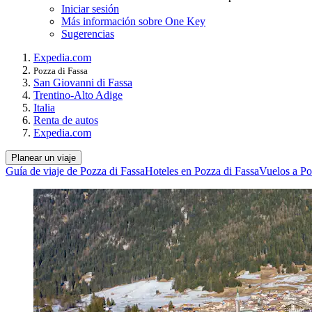
Iniciar sesión
Más información sobre One Key
Sugerencias
Expedia.com
Pozza di Fassa
San Giovanni di Fassa
Trentino-Alto Adige
Italia
Renta de autos
Expedia.com
Planear un viaje
Guía de viaje de Pozza di Fassa
Hoteles en Pozza di Fassa
Vuelos a Po