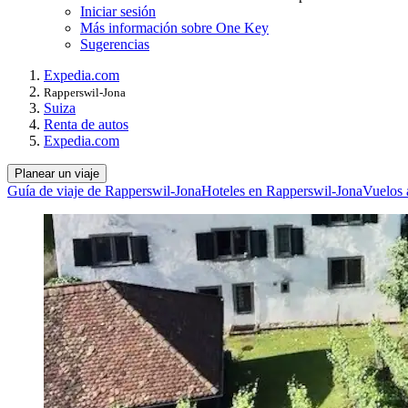
Iniciar sesión
Más información sobre One Key
Sugerencias
Expedia.com
Rapperswil-Jona
Suiza
Renta de autos
Expedia.com
Planear un viaje
Guía de viaje de Rapperswil-Jona
Hoteles en Rapperswil-Jona
Vuelos 