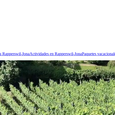
a Rapperswil-Jona
Actividades en Rapperswil-Jona
Paquetes vacacional