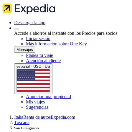
Descargar la app
Accede a ahorros al instante con los Precios para socios
Iniciar sesión
Más información sobre One Key
Mensajes
Planea tu viaje
Atención al cliente
español · USD · US
Anunciar una propiedad
Mis viajes
Sugerencias
Italia
Renta de autos
Expedia.com
Toscana
San Gimignano