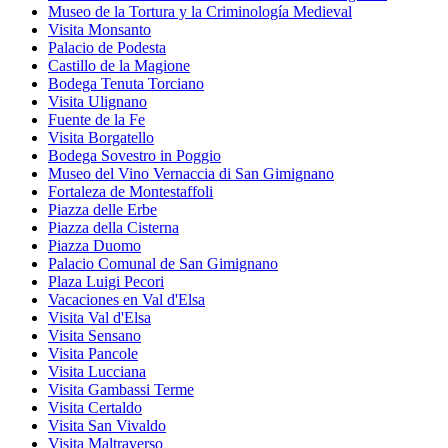
Museo de la Tortura y la Criminología Medieval
Visita Monsanto
Palacio de Podesta
Castillo de la Magione
Bodega Tenuta Torciano
Visita Ulignano
Fuente de la Fe
Visita Borgatello
Bodega Sovestro in Poggio
Museo del Vino Vernaccia di San Gimignano
Fortaleza de Montestaffoli
Piazza delle Erbe
Piazza della Cisterna
Piazza Duomo
Palacio Comunal de San Gimignano
Plaza Luigi Pecori
Vacaciones en Val d'Elsa
Visita Val d'Elsa
Visita Sensano
Visita Pancole
Visita Lucciana
Visita Gambassi Terme
Visita Certaldo
Visita San Vivaldo
Visita Maltraverso