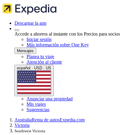
Descargar la app
Accede a ahorros al instante con los Precios para socios
Iniciar sesión
Más información sobre One Key
Mensajes
Planea tu viaje
Atención al cliente
español · USD · US
Anunciar una propiedad
Mis viajes
Sugerencias
Australia
Renta de autos
Expedia.com
Victoria
Southwest Victoria