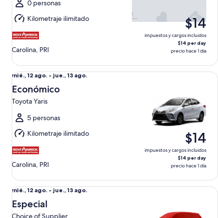
ago.
0 personas
al
Kilometraje ilimitado
$14
jue.,
13
impuestos y cargos incluidos
ago.
$14 per day
Carolina, PRI
precio hace 1 día
Económico Toyota Yaris
Del
mié., 12 ago. - jue., 13 ago.
mié.,
Económico
12
Toyota Yaris
ago.
al
5 personas
jue.,
Kilometraje ilimitado
$14
13
ago.
impuestos y cargos incluidos
$14 per day
Carolina, PRI
precio hace 1 día
Especial Choice of Supplier
Del
mié., 12 ago. - jue., 13 ago.
mié.,
Especial
12
Choice of Supplier