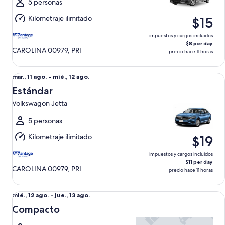
al
5 personas
mié.,
Kilometraje ilimitado
$15
12
ago.
impuestos y cargos incluidos
$8 per day
CAROLINA 00979, PRI
precio hace 11 horas
Estándar Volkswagon Jetta
Del
mar., 11 ago. - mié., 12 ago.
mar.,
Estándar
11
Volkswagon Jetta
ago.
al
5 personas
mié.,
Kilometraje ilimitado
$19
12
ago.
impuestos y cargos incluidos
$11 per day
CAROLINA 00979, PRI
precio hace 11 horas
Compacto undefined
Del
mié., 12 ago. - jue., 13 ago.
mié.,
Compacto
12