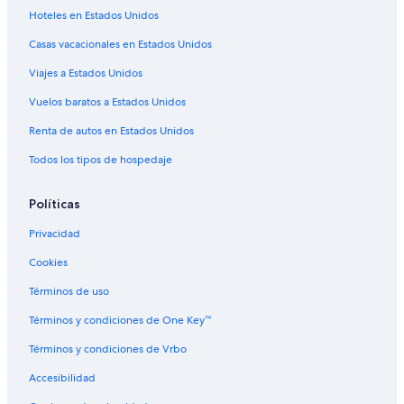
Hoteles en Estados Unidos
Hoteles en Aguas Claras
Casas vacacionales en Estados Unidos
Hoteles en Quebrada Vueltas
Viajes a Estados Unidos
Hoteles 2 estrellas en Ceiba
B&B en Ceiba
Vuelos baratos a Estados Unidos
Casas de campo en Ceiba
Renta de autos en Estados Unidos
Casas de huéspedes en Ceiba
Todos los tipos de hospedaje
Chalets en Ceiba
Políticas
Resorts en Ceiba
Privacidad
Condominios en Ceiba
Cookies
Apartamentos en Ceiba
Hostales en Ceiba
Términos de uso
Hilton Hotels en Ceiba
Términos y condiciones de One Key™
Hoteles en la playa en Ceiba
Términos y condiciones de Vrbo
Hoteles baratos en Ceiba
Accesibilidad
Hoteles con estacionamiento en Ceiba