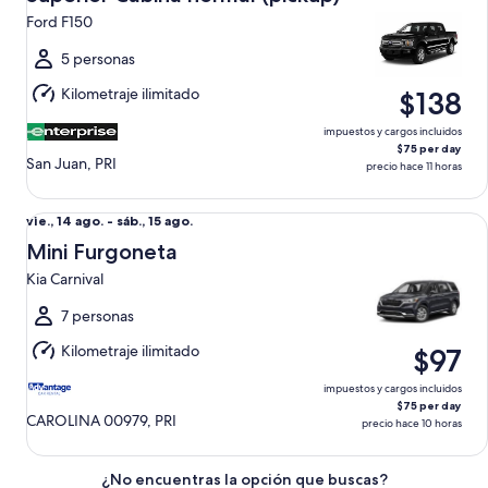
11
Ford F150
ago.
al
5 personas
mié.,
Kilometraje ilimitado
$138
12
ago.
impuestos y cargos incluidos
$75 per day
San Juan, PRI
precio hace 11 horas
Mini Furgoneta Kia Carnival
Del
vie., 14 ago. - sáb., 15 ago.
vie.,
Mini Furgoneta
14
Kia Carnival
ago.
al
7 personas
sáb.,
Kilometraje ilimitado
$97
15
ago.
impuestos y cargos incluidos
$75 per day
CAROLINA 00979, PRI
precio hace 10 horas
¿No encuentras la opción que buscas?