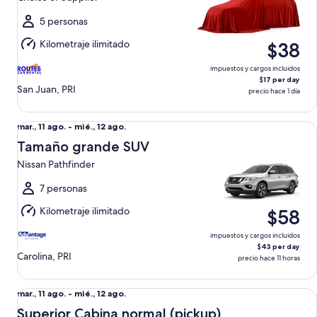
ago.
al
5 personas
jue.,
Kilometraje ilimitado
$38
13
ago.
impuestos y cargos incluidos
$17 per day
San Juan, PRI
precio hace 1 día
Tamaño grande SUV Nissan Pathfinder
Del
mar., 11 ago. - mié., 12 ago.
mar.,
Tamaño grande SUV
11
Nissan Pathfinder
ago.
al
7 personas
mié.,
Kilometraje ilimitado
$58
12
ago.
impuestos y cargos incluidos
$43 per day
Carolina, PRI
precio hace 11 horas
Superior Cabina normal (pickup) Ford F150
Del
mar., 11 ago. - mié., 12 ago.
mar.,
Superior Cabina normal (pickup)