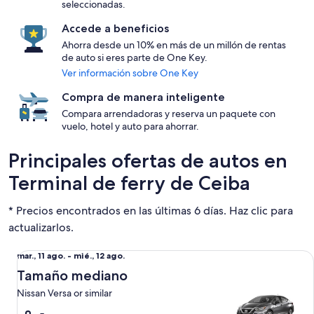
seleccionadas.
Accede a beneficios
Ahorra desde un 10% en más de un millón de rentas
de auto si eres parte de One Key.
Ver información sobre One Key
Compra de manera inteligente
Compara arrendadoras y reserva un paquete con
vuelo, hotel y auto para ahorrar.
Principales ofertas de autos en
Terminal de ferry de Ceiba
* Precios encontrados en las últimas 6 días. Haz clic para
actualizarlos.
Tamaño mediano Nissan Versa or similar
Del
mar., 11 ago. - mié., 12 ago.
mar.,
Tamaño mediano
11
Nissan Versa or similar
ago.