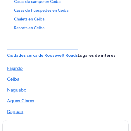
Casas de campo en Ceiba
Casas de huéspedes en Ceiba
Chalets en Ceiba
Resorts en Ceiba
Condominios en Ceiba
Apartamentos en Ceiba
Hostales en Ceiba
Ciudades cerca de Roosevelt Roads
Lugares de interés
Hilton Hotels en Ceiba
Fajardo
Hoteles en la playa en Ceiba
Ceiba
Hoteles baratos en Ceiba
Hoteles con estacionamiento en Ceiba
Naguabo
Hoteles con alberca en Ceiba
Aguas Claras
Hoteles en Ceiba
Daguao
Villas en Ceiba
Hoteles en Río Arriba