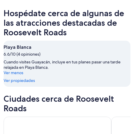
para
Roosevelt
precios
hoy,
Roads
en
Hospédate cerca de algunas de
7
para
Roosevelt
ago
mañana
Roads
las atracciones destacadas de
-
por
para
Roosevelt Roads
8
la
este
ago
noche,
fin
8
de
Playa Blanca
ago
semana,
6.6/10 (4 opiniones)
-
7
Cuando visites Guayacán, incluye en tus planes pasar una tarde
9
ago
relajada en Playa Blanca.
ago
-
Ver menos
9
Ver propiedades
ago
Ciudades cerca de Roosevelt
Roads