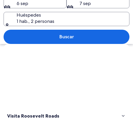
6 sep
7 sep
Huéspedes
1 hab., 2 personas
Vista aérea de una isla tropical con ag
Buscar
Explorar mapa
Visita Roosevelt Roads