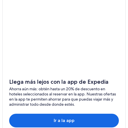
Hoteles en Guayacán
Casas de campo en Naguabo
Casas de huéspedes en Naguabo
Resorts en Naguabo
Condominios en Naguabo
Apartamentos en Naguabo
Wyndham Hotels en Naguabo
Hoteles en Naguabo
Villas en Naguabo
Hoteles en Húcares
Llega más lejos con la app de Expedia
Hoteles cerca de Terminal de ferry de Ceiba
Ahorra aún más: obtén hasta un 20% de descuento en
hoteles seleccionados al reservar en la app. Nuestras ofertas
Hoteles en Río Abajo
en la app te permiten ahorrar para que puedas viajar más y
administrar todo desde donde estés.
Apartamentos en Daguao
Hostales en Daguao
Ir a la app
Hoteles en Daguao