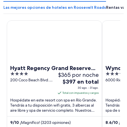
Las mejores opciones de hoteles en Roosevelt Roads
Rentas vac
Hyatt Regency Grand Reserve Puerto Rico
Wyndham Gra
Hyatt Regency Grand Reserve
Wyndha
4
$365 por noche
5
Puerto Rico
Rainfor
out
out
200 Coco Beach Blvd.
6000 Rio Ma
El
$397 en total
Resort
Highway 955-I Río
Río Grande
of
of
precio
30 ago. - 31 ago.
Grande
5
5
es
Total con impuestos y cargos
de
Hospédate en este resort con spa en Río Grande.
Hospédate e
$397
Tendrás a tu disposición wifi gratis, 3 albercas al
Tendrás a tu 
aire libre y spa de servicio completo. Nuestros
en
spa de servi
huéspedes ...
Nuestros hu
total
por
9
/
10
¡Magnífico! (3203 opiniones)
8.6
/
10
¡Exc