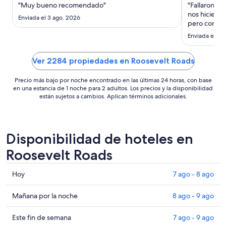
noche
"Muy bueno recomendado"
"Fallaron en 
del
nos hicieron
Enviada el 3 ago. 2026
30
pero como si
y la gente a
ago
Enviada el 6 
hotel de 5 es
al
31
Ver 2284 propiedades en Roosevelt Roads
ago
Precio más bajo por noche encontrado en las últimas 24 horas, con base
en una estancia de 1 noche para 2 adultos. Los precios y la disponibilidad
están sujetos a cambios. Aplican términos adicionales.
Disponibilidad de hoteles en
Roosevelt Roads
Consultar
Hoy
7 ago - 8 ago
precios
en
Consultar
Mañana por la noche
8 ago - 9 ago
Roosevelt
precios
Roads
en
Consultar
Este fin de semana
7 ago - 9 ago