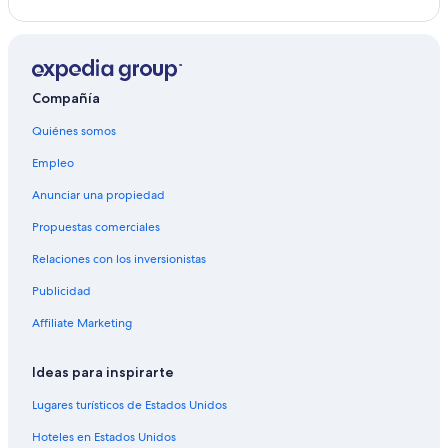
Hoteles en Quebrada Seca
Hoteles en Fajardo
Hoteles en Quebrada Vueltas
Compañía
Apart-Hoteles en Aguas Claras
Condominios en Aguas Claras
Quiénes somos
Hoteles en Aguas Claras
Empleo
Anunciar una propiedad
Propuestas comerciales
Relaciones con los inversionistas
Publicidad
Affiliate Marketing
Ideas para inspirarte
Lugares turísticos de Estados Unidos
Hoteles en Estados Unidos