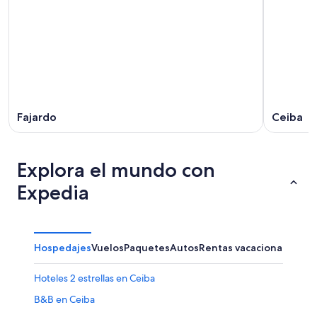
Fajardo
Ceiba
Explora el mundo con
Expedia
Hospedajes
Vuelos
Paquetes
Autos
Rentas vacacionales
Otr
Hoteles 2 estrellas en Ceiba
B&B en Ceiba