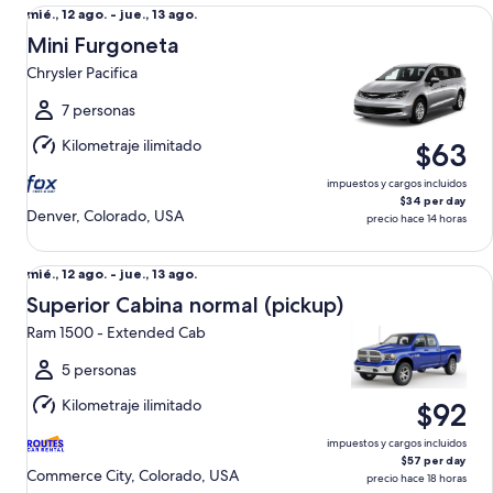
Mini Furgoneta Chrysler Pacifica
Del
mié., 12 ago. - jue., 13 ago.
mié.,
Mini Furgoneta
12
Chrysler Pacifica
ago.
al
7 personas
jue.,
Kilometraje ilimitado
$63
13
ago.
impuestos y cargos incluidos
$34 per day
Denver, Colorado, USA
precio hace 14 horas
Superior Cabina normal (pickup) Ram 1500 - Extended Cab
Del
mié., 12 ago. - jue., 13 ago.
mié.,
Superior Cabina normal (pickup)
12
Ram 1500 - Extended Cab
ago.
al
5 personas
jue.,
Kilometraje ilimitado
$92
13
ago.
impuestos y cargos incluidos
$57 per day
Commerce City, Colorado, USA
precio hace 18 horas