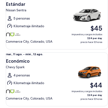
mar.,
Estándar
11
Nissan Sentra
ago.
al
5 personas
mié.,
Kilometraje ilimitado
$45
12
ago.
impuestos y cargos incluidos
$24 per day
Commerce City, Colorado, USA
precio hace 12 horas
Económico Chevy Spark
Del
mar., 11 ago. - mié., 12 ago.
mar.,
Económico
11
Chevy Spark
ago.
al
4 personas
mié.,
Kilometraje ilimitado
$44
12
ago.
impuestos y cargos incluidos
$24 per day
Commerce City, Colorado, USA
precio hace 12 horas