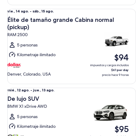
Élite de tamaño grande Cabina normal (pickup) RAM 2500
Del
vie., 14 ago. - sáb., 15 ago.
vie.,
Élite de tamaño grande Cabina normal
14
(pickup)
ago.
RAM 2500
al
sáb.,
5 personas
15
Kilometraje ilimitado
$94
ago.
impuestos y cargos incluidos
$61 per day
Denver, Colorado, USA
precio hace 9 horas
De lujo SUV BMW X1 xDrive AWD
Del
mié., 12 ago. - jue., 13 ago.
mié.,
De lujo SUV
12
BMW X1 xDrive AWD
ago.
al
5 personas
jue.,
Kilometraje ilimitado
$95
13
ago.