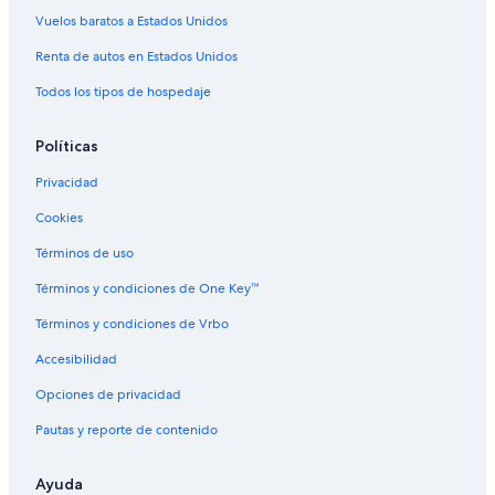
Hoteles para ir de compras en Highland
Vuelos baratos a Estados Unidos
Hoteles todo incluido en Highland
Renta de autos en Estados Unidos
Hoteles con alberca en Highland
Todos los tipos de hospedaje
Hoteles en Highland
Políticas
Hoteles en Centro de Denver
Privacidad
Hoteles con spa en Auraria
Cookies
Hoteles cerca de Downtown Aquarium de Denver
Hoteles con bar en Jefferson Park
Términos de uso
Hoteles de La Quinta Inn & Suites en Jefferson Park
Términos y condiciones de One Key™
Hoteles en Jefferson Park
Términos y condiciones de Vrbo
Hoteles en Sun Valley
Accesibilidad
Hoteles cerca de 16th Street Mall
Opciones de privacidad
Hoteles 5 estrellas en Villa Park
Pautas y reporte de contenido
Hoteles en West Highland
Ayuda
Cabañas en Denver