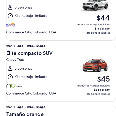
ago.
al
5 personas
mié.,
Kilometraje ilimitado
$44
12
ago.
impuestos y cargos incluidos
$18 per day
Commerce City, Colorado, USA
precio hace 12 horas
Élite compacto SUV Chevy Trax
Del
mar., 11 ago. - mié., 12 ago.
mar.,
Élite compacto SUV
11
Chevy Trax
ago.
al
5 personas
mié.,
Kilometraje ilimitado
$45
12
ago.
impuestos y cargos incluidos
$24 per day
Commerce City, Colorado, USA
precio hace 12 horas
Tamaño grande Nissan Altima
Del
mar., 11 ago. - mié., 12 ago.
mar.,
Tamaño grande