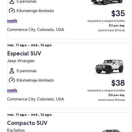
al
5 personas
mié.,
Kilometraje ilimitado
$35
12
ago.
impuestos y cargos incluidos
$11 per day
Commerce City, Colorado, USA
precio hace 12 horas
Especial SUV Jeep Wrangler
Del
mar., 11 ago. - mié., 12 ago.
mar.,
Especial SUV
11
Jeep Wrangler
ago.
al
5 personas
mié.,
Kilometraje ilimitado
$38
12
ago.
impuestos y cargos incluidos
$13 per day
Commerce City, Colorado, USA
precio hace 12 horas
Compacto SUV Kia Seltos
Del
mar., 11 ago. - mié., 12 ago.
mar.,
Compacto SUV
11
Kia Seltos