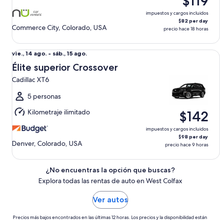
$119
13
ago.
impuestos y cargos incluidos
$82 per day
Commerce City, Colorado, USA
precio hace 18 horas
Élite superior Crossover Cadillac XT6
Del
vie., 14 ago. - sáb., 15 ago.
vie.,
Élite superior Crossover
14
Cadillac XT6
ago.
al
5 personas
sáb.,
Kilometraje ilimitado
$142
15
ago.
impuestos y cargos incluidos
$98 per day
Denver, Colorado, USA
precio hace 9 horas
¿No encuentras la opción que buscas?
Explora todas las rentas de auto en West Colfax
Ver autos
Precios más bajos encontrados en las últimas 12 horas. Los precios y la disponibilidad están