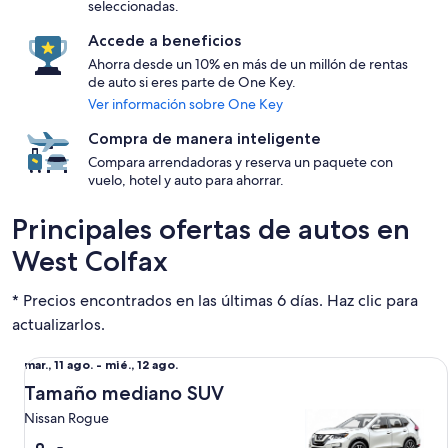
seleccionadas.
Accede a beneficios
Ahorra desde un 10% en más de un millón de rentas
de auto si eres parte de One Key.
Ver información sobre One Key
Compra de manera inteligente
Compara arrendadoras y reserva un paquete con
vuelo, hotel y auto para ahorrar.
Principales ofertas de autos en
West Colfax
* Precios encontrados en las últimas 6 días. Haz clic para
actualizarlos.
Tamaño mediano SUV Nissan Rogue
Del
mar., 11 ago. - mié., 12 ago.
mar.,
Tamaño mediano SUV
11
Nissan Rogue
ago.