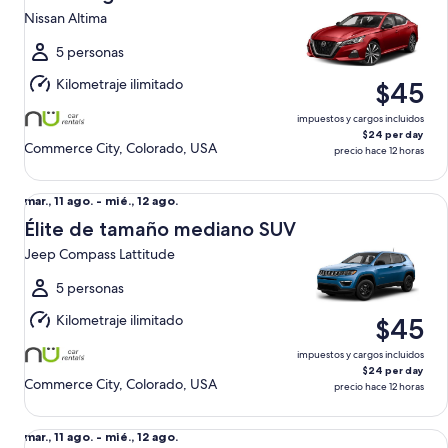
11
Nissan Altima
ago.
al
5 personas
mié.,
Kilometraje ilimitado
$45
12
ago.
impuestos y cargos incluidos
$24 per day
Commerce City, Colorado, USA
precio hace 12 horas
Élite de tamaño mediano SUV Jeep Compass Lattitude
Del
mar., 11 ago. - mié., 12 ago.
mar.,
Élite de tamaño mediano SUV
11
Jeep Compass Lattitude
ago.
al
5 personas
mié.,
Kilometraje ilimitado
$45
12
ago.
impuestos y cargos incluidos
$24 per day
Commerce City, Colorado, USA
precio hace 12 horas
Estándar Nissan Sentra
Del
mar., 11 ago. - mié., 12 ago.