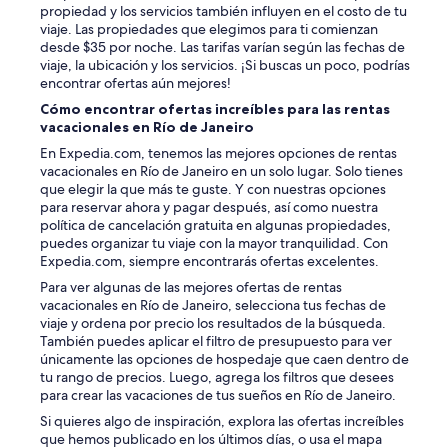
a
propiedad y los servicios también influyen en el costo de tu
n
viaje. Las propiedades que elegimos para ti comienzan
t
desde $35 por noche. Las tarifas varían según las fechas de
e
viaje, la ubicación y los servicios. ¡Si buscas un poco, podrías
s
encontrar ofertas aún mejores!
d
Cómo encontrar ofertas increíbles para las rentas
e
vacacionales en Río de Janeiro
l
En Expedia.com, tenemos las mejores opciones de rentas
a
vacacionales en Río de Janeiro en un solo lugar. Solo tienes
h
que elegir la que más te guste. Y con nuestras opciones
o
para reservar ahora y pagar después, así como nuestra
r
política de cancelación gratuita en algunas propiedades,
a
puedes organizar tu viaje con la mayor tranquilidad. Con
d
Expedia.com, siempre encontrarás ofertas excelentes.
e
n
Para ver algunas de las mejores ofertas de rentas
u
vacacionales en Río de Janeiro, selecciona tus fechas de
e
viaje y ordena por precio los resultados de la búsqueda.
s
También puedes aplicar el filtro de presupuesto para ver
t
únicamente las opciones de hospedaje que caen dentro de
r
tu rango de precios. Luego, agrega los filtros que desees
o
para crear las vacaciones de tus sueños en Río de Janeiro.
c
Si quieres algo de inspiración, explora las ofertas increíbles
h
que hemos publicado en los últimos días, o usa el mapa
e