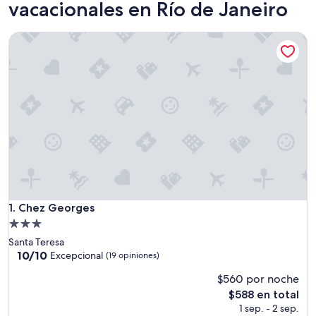
vacacionales en Río de Janeiro
Chez Georges
Chez Georges
1. Chez Georges
Propiedad
de
Santa Teresa
3.0
10.0
10/10
Excepcional
(19 opiniones)
de
estrellas
$560 por noche
10,
Excepcional,
El
$588 en total
(19
precio
1 sep. - 2 sep.