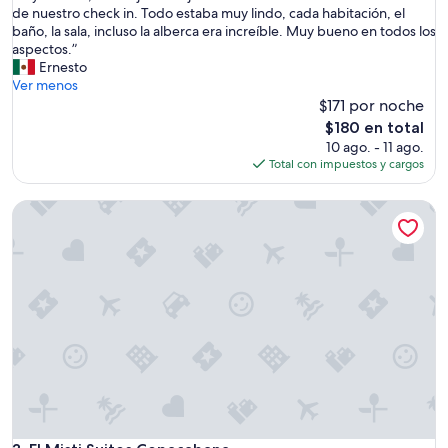
n
de nuestro check in. Todo estaba muy lindo, cada habitación, el
e
baño, la sala, incluso la alberca era increíble. Muy bueno en todos los
x
aspectos.”
c
Ernesto
e
Ver menos
l
$171 por noche
e
El
$180 en total
n
precio
10 ago. - 11 ago.
t
actual
Total con impuestos y cargos
e
es
d
de
El Misti Suites Copacabana
e
$180
p
a
r
t
a
m
e
n
t
o
,
m
u