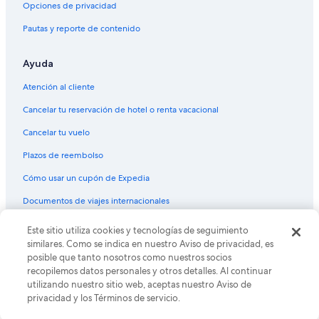
Opciones de privacidad
Pautas y reporte de contenido
Ayuda
Atención al cliente
Cancelar tu reservación de hotel o renta vacacional
Cancelar tu vuelo
Plazos de reembolso
Cómo usar un cupón de Expedia
Documentos de viajes internacionales
Este sitio utiliza cookies y tecnologías de seguimiento
© 2026 Expedia, Inc., una empresa de Expedia Group. Todos los
derechos reservados. Expedia y el logo de Expedia son marcas
similares. Como se indica en nuestro Aviso de privacidad, es
registradas o marcas comerciales de Expedia, Inc. CST# 2029030-50.
posible que tanto nosotros como nuestros socios
recopilemos datos personales y otros detalles. Al continuar
utilizando nuestro sitio web, aceptas nuestro Aviso de
privacidad y los Términos de servicio.