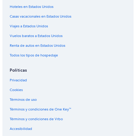
s
a
Hoteles en Estados Unidos
s
Casas vacacionales en Estados Unidos
p
e
Viajes a Estados Unidos
c
t
Vuelos baratos a Estados Unidos
o
s
Renta de autos en Estados Unidos
.
”
Todos los tipos de hospedaje
Políticas
Privacidad
Cookies
Términos de uso
Términos y condiciones de One Key™
Términos y condiciones de Vrbo
Accesibilidad