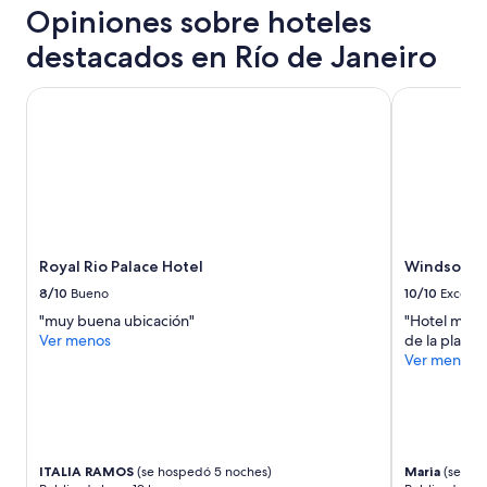
e
v
Opiniones sobre hoteles
adicionales.
r
i
u
destacados en Río de Janeiro
l
n
l
a
o
Royal Rio Palace Hotel
Windsor Le
m
s
u
o
y
a
b
n
u
f
e
i
n
t
a
r
u
i
Royal Rio Palace Hotel
Windsor L
b
ó
8/10
Bueno
10/10
Excelen
i
n
c
"muy buena ubicación"
"Hotel muy l
,
a
Ver menos
de la playa
t
c
Ver menos
o
i
d
ó
o
n
e
,
s
j
t
u
ITALIA RAMOS
(se hospedó 5 noches)
Maria
(se hos
u