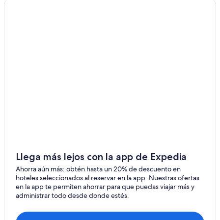
Hoteles en la playa en Lapa
l
a
Hoteles históricos en Lapa
,
i
Hoteles baratos en Lapa
n
Hoteles con aire acondicionado en Lapa
c
l
Hoteles con alberca en Lapa
u
s
Hoteles que aceptan mascotas en Lapa
o
Hoteles en Lapa
l
a
a
l
b
e
r
Llega más lejos con la app de Expedia
c
a
Ahorra aún más: obtén hasta un 20% de descuento en
e
hoteles seleccionados al reservar en la app. Nuestras ofertas
r
en la app te permiten ahorrar para que puedas viajar más y
a
administrar todo desde donde estés.
i
n