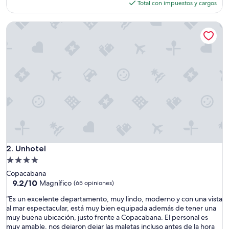
opiniones)
actual
Total con impuestos y cargos
es
de
Unhotel
$588
Unhotel
2. Unhotel
Propiedad
de
Copacabana
4.0
9.2
9.2/10
Magnífico
(65 opiniones)
de
estrellas
“
“Es un excelente departamento, muy lindo, moderno y con una vista
10,
E
al mar espectacular, está muy bien equipada además de tener una
Magnífico,
s
muy buena ubicación, justo frente a Copacabana. El personal es
(65
u
muy amable, nos dejaron dejar las maletas incluso antes de la hora
opiniones)