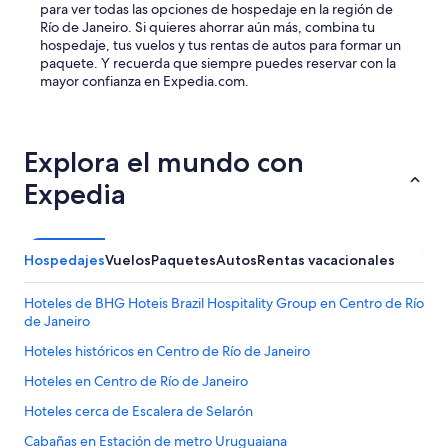
para ver todas las opciones de hospedaje en la región de
c
Río de Janeiro. Si quieres ahorrar aún más, combina tu
k
hospedaje, tus vuelos y tus rentas de autos para formar un
i
paquete. Y recuerda que siempre puedes reservar con la
n
mayor confianza en Expedia.com.
.
T
o
d
Explora el mundo con
o
e
Expedia
s
t
a
b
Hospedajes
Vuelos
Paquetes
Autos
Rentas vacacionales
a
m
u
Hoteles de BHG Hoteis Brazil Hospitality Group en Centro de Río
y
de Janeiro
l
Hoteles históricos en Centro de Río de Janeiro
i
n
Hoteles en Centro de Río de Janeiro
d
o
Hoteles cerca de Escalera de Selarón
,
Cabañas en Estación de metro Uruguaiana
c