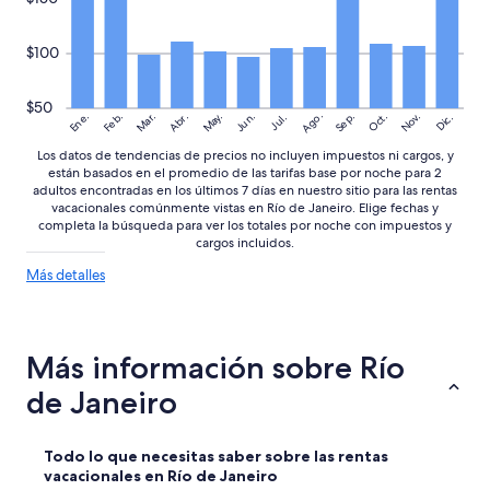
r
a
s
r
o
$100
í
n
a
a
!
l
$50
!
Ago.
May.
Nov.
Ene.
Feb.
Mar.
Jun.
Sep.
Oct.
Abr.
Dic.
Jul.
e
”
s
Los datos de tendencias de precios no incluyen impuestos ni cargos, y
m
están basados en el promedio de las tarifas base por noche para 2
u
adultos encontradas en los últimos 7 días en nuestro sitio para las rentas
y
vacacionales comúnmente vistas en Río de Janeiro. Elige fechas y
a
completa la búsqueda para ver los totales por noche con impuestos y
m
cargos incluidos.
a
Más
Más detalles
b
detalles
l
sobre
e
las
,
tendencias
Más información sobre Río
n
de
o
precios
de Janeiro
s
d
e
Todo lo que necesitas saber sobre las rentas
j
vacacionales en Río de Janeiro
a