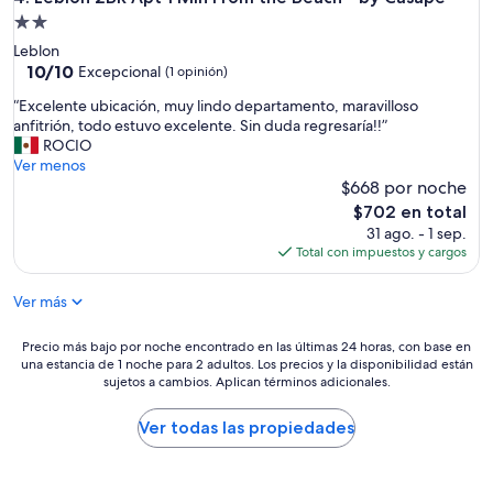
a
Propiedad
a
de
Leblon
l
2.0
10.0
10/10
Excepcional
(1 opinión)
m
de
estrellas
a
“
“Excelente ubicación, muy lindo departamento, maravilloso
10,
r
E
anfitrión, todo estuvo excelente. Sin duda regresaría!!”
Excepcional,
e
x
ROCIO
(1
s
c
Ver menos
opinión)
p
e
$668 por noche
e
l
El
$702 en total
c
e
precio
31 ago. - 1 sep.
t
n
actual
Total con impuestos y cargos
a
t
es
c
e
de
u
Ver más
u
$702
l
b
a
i
Precio
Precio más bajo por noche encontrado en las últimas 24 horas, con base en
r
c
una estancia de 1 noche para 2 adultos. Los precios y la disponibilidad están
más
,
a
sujetos a cambios. Aplican términos adicionales.
bajo
e
c
por
s
i
noche
Ver todas las propiedades
t
ó
encontrado
á
n
en
m
,
las