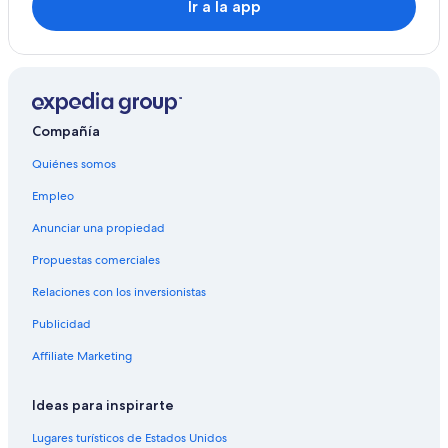
c
Ir a la app
r
e
í
b
l
e
.
Compañía
M
u
Quiénes somos
y
Empleo
b
u
Anunciar una propiedad
e
n
Propuestas comerciales
o
e
Relaciones con los inversionistas
n
t
Publicidad
o
Affiliate Marketing
d
o
s
Ideas para inspirarte
l
o
Lugares turísticos de Estados Unidos