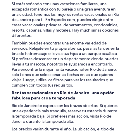
r
Si estás soñando con unas vacaciones familiares, una
o
escapada romántica con tu pareja o una gran aventura en
n
una ciudad, tenemos las mejores rentas vacacionales en Río
d
de Janeiro para ti. En Expedia.com, puedes elegir entre
e
casas vacacionales privadas, departamentos, condominios,
j
resorts, cabañas, villas y moteles. Hay muchísimas opciones
a
diferentes.
r
También puedes encontrar una enorme variedad de
l
servicios. Relájate en tu propia alberca, pasa las tardes en la
a
tina de hidromasaje o lleva a tus hijos a un parque acuático.
s
Si prefieres descansar en un departamento donde puedas
m
llevar a tu mascota, nosotros te ayudamos a encontrarlo.
a
Para encontrar la mejor renta vacacional en Río de Janeiro,
l
solo tienes que seleccionar las fechas en las que quieres
e
viajar. Luego, utiliza los filtros para ver los resultados que
t
cumplen con todos tus requisitos.
a
s
Rentas vacacionales en Río de Janeiro: una opción
i
fabulosa para cada temporada
n
Río de Janeiro te espera con los brazos abiertos. Si quieres
c
una experiencia más tranquila, reserva tu estancia durante
l
la temporada baja. Si prefieres más acción, visita Río de
u
Janeiro durante la temporada alta.
s
o
Los precios varían durante el año. La ubicación, el tipo de