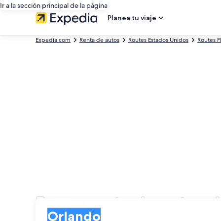
Ir a la sección principal de la página
Planea tu viaje
Expedia.com
Renta de autos
Routes Estados Unidos
Routes F
Busca renta de autos 
Entrega
Entrega
Orlando