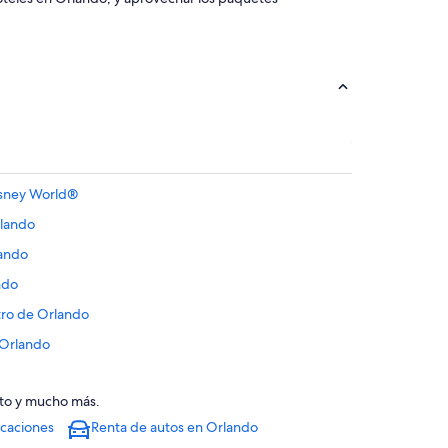
isney World®
rlando
lando
ndo
tro de Orlando
 Orlando
lando
uto y mucho más.
Orlando
acaciones
Renta de autos en Orlando
lando