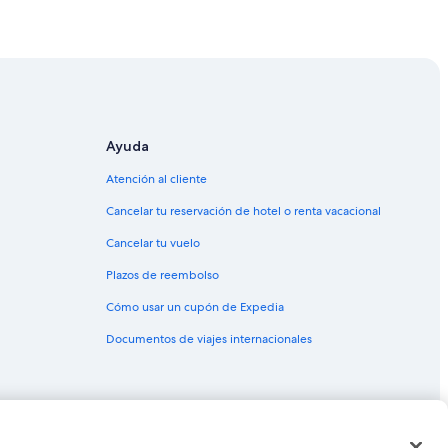
ro de Orlando
ntro de Orlando
ando
Centro de Orlando
e Orlando
Ayuda
Orlando
Atención al cliente
o de Orlando
Cancelar tu reservación de hotel o renta vacacional
 de Orlando
Cancelar tu vuelo
 de Orlando
Plazos de reembolso
Orlando
Cómo usar un cupón de Expedia
Centro de Orlando
Documentos de viajes internacionales
Orlando
entro de Orlando
lando
as o marcas comerciales de Expedia, Inc. CST# 2029030-50.