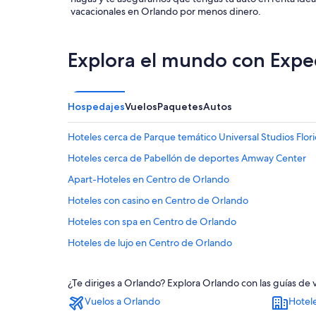
vacacionales en Orlando por menos dinero.
Explora el mundo con Expe
Hospedajes
Vuelos
Paquetes
Autos
Hoteles cerca de Parque temático Universal Studios Flo
Hoteles cerca de Pabellón de deportes Amway Center
Apart-Hoteles en Centro de Orlando
Hoteles con casino en Centro de Orlando
Hoteles con spa en Centro de Orlando
Hoteles de lujo en Centro de Orlando
Hoteles en la playa en Centro de Orlando
¿Te diriges a Orlando? Explora Orlando con las guías de
Hoteles históricos en Centro de Orlando
Vuelos a Orlando
Hotel
Hoteles baratos en Centro de Orlando