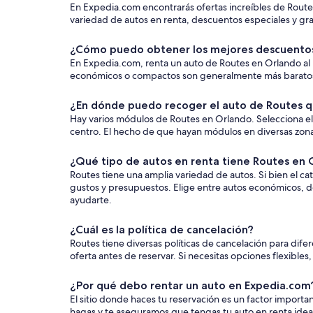
En Expedia.com encontrarás ofertas increíbles de Route
variedad de autos en renta, descuentos especiales y gran
¿Cómo puedo obtener los mejores descuentos
En Expedia.com, renta un auto de Routes en Orlando al mej
económicos o compactos son generalmente más baratos. S
¿En dónde puedo recoger el auto de Routes qu
Hay varios módulos de Routes en Orlando. Selecciona el
centro. El hecho de que hayan módulos en diversas zonas t
¿Qué tipo de autos en renta tiene Routes en 
Routes tiene una amplia variedad de autos. Si bien el ca
gustos y presupuestos. Elige entre autos económicos, d
ayudarte.
¿Cuál es la política de cancelación?
Routes tiene diversas políticas de cancelación para dife
oferta antes de reservar. Si necesitas opciones flexibles
¿Por qué debo rentar un auto en Expedia.com
El sitio donde haces tu reservación es un factor impor
hagas y te aseguramos que tengas tu auto en renta ideal