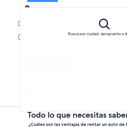
Entrega
Fecha de entrega
Fech
22 ago
23 a
Conductor menor de 30 o mayor de 70 años
Puede ser necesario un cargo extra por conductor joven o adulto m
Busca por ciudad, aeropuerto o d
Incluir tarifas para socios AARP
La membresía se verificará en la entrega.
Tengo un código de descuento
Buscar
Anticípate a los cambios de planes
Cancela sin penalización en rentas de auto
seleccionadas.
Todo lo que necesitas sabe
¿Cuáles son las ventajas de rentar un auto d