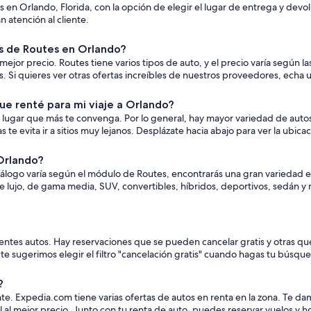
s en Orlando, Florida, con la opción de elegir el lugar de entrega y de
 atención al cliente.
 de Routes en Orlando?
or precio. Routes tiene varios tipos de auto, y el precio varía según las
i quieres ver otras ofertas increíbles de nuestros proveedores, echa u
e renté para mi viaje a Orlando?
 lugar que más te convenga. Por lo general, hay mayor variedad de autos
e evita ir a sitios muy lejanos. Desplázate hacia abajo para ver la ubica
Orlando?
tálogo varía según el módulo de Routes, encontrarás una gran variedad en
e lujo, de gama media, SUV, convertibles, híbridos, deportivos, sedán 
rentes autos. Hay reservaciones que se pueden cancelar gratis y otras qu
, te sugerimos elegir el filtro "cancelación gratis" cuando hagas tu búsqu
?
tante. Expedia.com tiene varias ofertas de autos en renta en la zona. T
 al mejor precio. Junto con tu renta de auto, puedes reservar vuelos y 