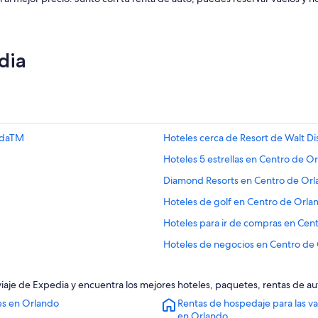
dia
ridaTM
Hoteles cerca de Resort de Walt D
Hoteles 5 estrellas en Centro de O
Diamond Resorts en Centro de Or
Hoteles de golf en Centro de Orla
Hoteles para ir de compras en Cen
Hoteles de negocios en Centro de
Hoteles familiares en Centro de Or
 viaje de Expedia y encuentra los mejores hoteles, paquetes, rentas de a
Hoteles románticos en Centro de 
es en Orlando
Rentas de hospedaje para las v
Hoteles boutique en Centro de Or
en Orlando