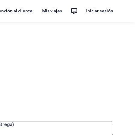
nción al cliente
Mis viajes
Iniciar sesión
ntrega)