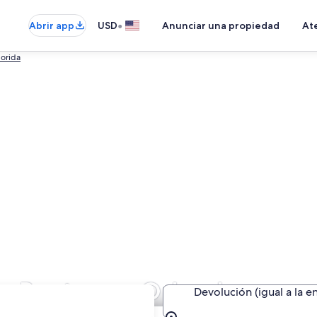
•
Abrir app
USD
Anunciar una propiedad
Ate
lorida
de Routes en Orlando
Devolución (igual a la e