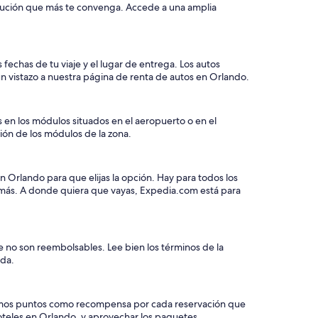
volución que más te convenga. Accede a una amplia
 fechas de tu viaje y el lugar de entrega. Los autos
n vistazo a nuestra página de renta de autos en Orlando.
 en los módulos situados en el aeropuerto o en el
ción de los módulos de la zona.
 Orlando para que elijas la opción. Hay para todos los
y más. A donde quiera que vayas, Expedia.com está para
e no son reembolsables. Lee bien los términos de la
eda.
e damos puntos como recompensa por cada reservación que
hoteles en Orlando, y aprovechar los paquetes