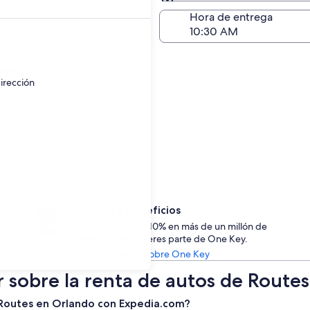
Devolución (igual a la e
a de devolución
Hora de entrega
go
ayor.
irección
Accede a beneficios
Ahorra desde un 10% en más de un millón de
rentas de auto si eres parte de One Key.
Ver información sobre One Key
r sobre la renta de autos de Route
e Routes en Orlando con Expedia.com?