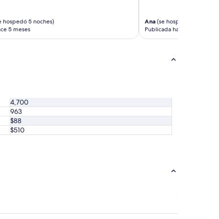
e hospedó 5 noches)
Ana
(se hospedó 4 noches)
ace 5 meses
Publicada hace 8 meses
4,700
963
$88
$510