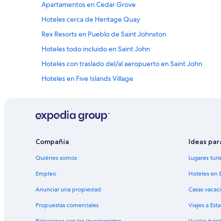
Apartamentos en Cedar Grove
l
o
Hoteles cerca de Heritage Quay
s
Rex Resorts en Pueblo de Saint Johnston
h
u
Hoteles todo incluido en Saint John
e
s
Hoteles con traslado del/al aeropuerto en Saint John
p
Hoteles en Five Islands Village
e
d
e
s
.
L
a
h
Compañía
Ideas par
a
Quiénes somos
Lugares turí
b
i
Empleo
Hoteles en 
t
a
Anunciar una propiedad
Casas vacac
c
i
Propuestas comerciales
Viajes a Est
ó
n