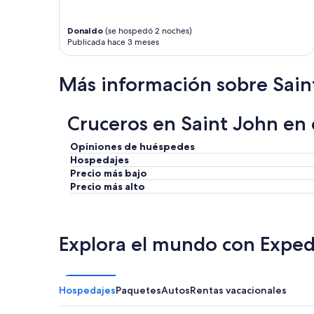
e
s
Donaldo
(se hospedó 2 noches)
a
Publicada hace 3 meses
c
u
a
Más información sobre Sain
l
q
u
Cruceros en Saint John en 
i
e
Opiniones de huéspedes
r
Hospedajes
h
Precio más bajo
o
r
Precio más alto
a
p
a
r
Explora el mundo con Exped
a
t
o
d
Hospedajes
Paquetes
Autos
Rentas vacacionales
o
s