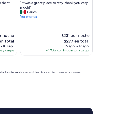
“
o de st
“It was a great place to stay, thank you very
10,
I
much!”
Excelente,
t
Carlos
(336
w
Ver menos
opiniones)
a
s
a
g
r noche
$231 por noche
r
El
en total
$277 en total
e
precio
 - 10 sep.
16 ago. - 17 ago.
a
actual
s y cargos
Total con impuestos y cargos
t
es
p
de
l
$277
a
c
idad están sujetos a cambios. Aplican términos adicionales.
e
t
o
s
t
a
y
,
t