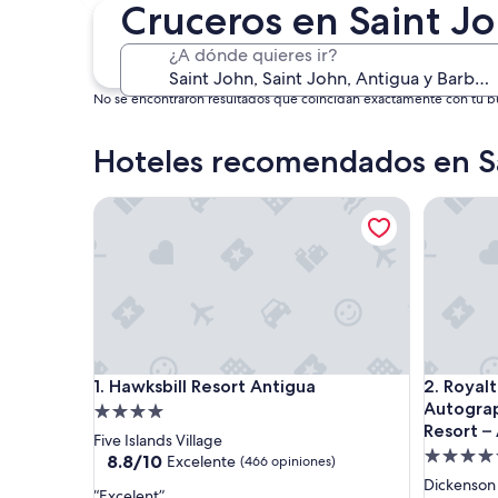
4 sept. - 6 sept.
Cruceros en Saint J
¿A dónde quieres ir?
No se encontraron resultados que coincidan exactamente con tu bús
Hoteles recomendados en S
Hawksbill Resort Antigua
Royalton 
Hawksbill Resort Antigua
Royalton 
1. Hawksbill Resort Antigua
2. Royal
Autograp
Propiedad
Resort –
de
Five Islands Village
Propieda
4.0
8.8
8.8/10
Excelente
(466 opiniones)
de
de
estrellas
Dickenson
“
“Excelent”