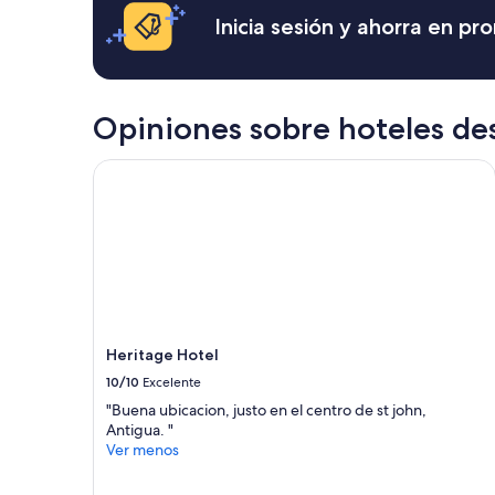
b
horas,
Inicia sesión y ahorra en p
o
con
n
base
a
en
s
una
y
estancia
Opiniones sobre hoteles de
s
de
o
1
Heritage Hotel
m
noche
b
para
r
2
i
adultos.
l
Los
l
precios
a
y
s
la
d
disponibilidad
i
Heritage Hotel
están
s
sujetos
10/10
Excelente
p
a
"Buena ubicacion, justo en el centro de st john,
o
cambios.
Antigua. "
n
Aplican
Ver menos
i
términos
b
adicionales.
l