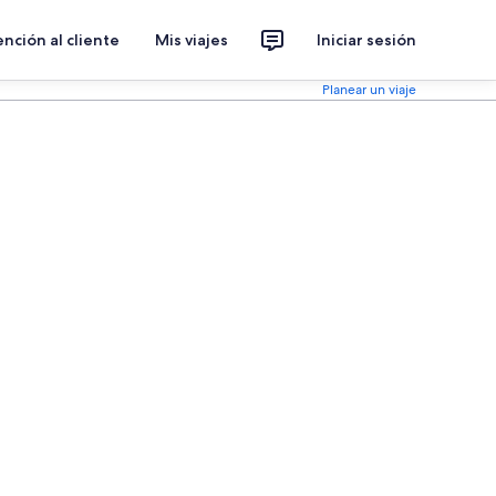
nción al cliente
Mis viajes
Iniciar sesión
Planear un viaje