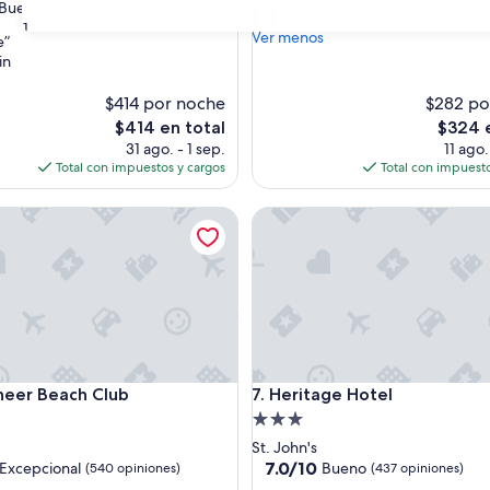
10,
Bueno
(833 opiniones)
A
Ita
Excelente,
31
l
Ver menos
(536
e”
l
opiniones)
in
i
s
$414 por noche
$282 po
s)
p
El
El
$414 en total
$324 e
e
precio
precio
31 ago. - 1 sep.
11 ago.
r
actual
actual
Total con impuestos y cargos
Total con impuesto
f
es
es
e
de
de
c
r Beach Club
Heritage Hotel
$414
$324
t
”
r Beach Club
Heritage Hotel
neer Beach Club
7. Heritage Hotel
d
Propiedad
de
St. John's
3.0
7.0
7.0/10
Excepcional
Bueno
(540 opiniones)
(437 opiniones)
de
estrellas