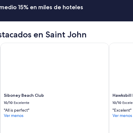
c
romedio 15% en miles de hoteles
e
n
t
r
o
stacados en Saint John
d
e
Siboney Beach Club
Hawksbill 
s
t
j
o
h
n
,
A
n
t
Siboney Beach Club
Hawksbill
i
10/10
Excelente
10/10
Excele
g
"All is perfect"
"Excelent"
u
Ver menos
Ver menos
a
.
”