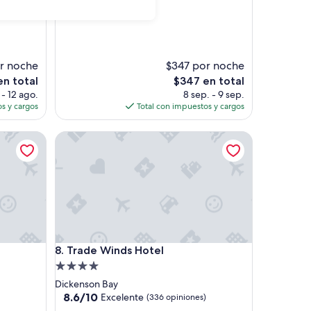
de
estrellas
10,
Bueno,
(1,014
opiniones)
r noche
$347 por noche
El
n total
$347 en total
precio
 - 12 ago.
8 sep. - 9 sep.
actual
s y cargos
Total con impuestos y cargos
es
de
Trade Winds Hotel
$347
Trade Winds Hotel
8. Trade Winds Hotel
Propiedad
de
Dickenson Bay
4.0
8.6
8.6/10
Excelente
(336 opiniones)
de
estrellas