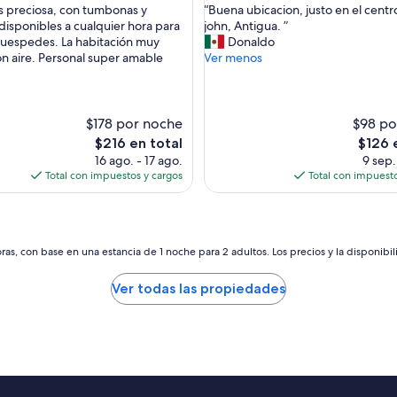
“
es preciosa, con tumbonas y
“Buena ubicacion, justo en el centr
10,
B
 disponibles a cualquier hora para
john, Antigua. ”
nal,
Bueno,
u
huespedes. La habitación muy
Donaldo
(437
e
on aire. Personal super amable
Ver menos
s)
opiniones)
n
a
u
b
$178 por noche
$98 po
i
El
El
$216 en total
$126 
c
precio
precio
16 ago. - 17 ago.
9 sep.
a
actual
actual
Total con impuestos y cargos
Total con impuesto
c
es
es
i
de
de
o
$216
$126
n
,
as, con base en una estancia de 1 noche para 2 adultos. Los precios y la disponibil
j
u
Ver todas las propiedades
s
t
o
e
n
e
l