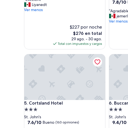
10,
4.5
7.8
7.8/10
E
Liyanedt
Excelente,
de
estrellas
x
Ver menos
(466
“
“Agradabl
10,
c
opiniones)
A
jemerl
Bueno,
e
g
Ver menos
(833
l
r
$227 por noche
opinione
e
a
El
$276 en total
n
d
precio
29 ago. - 30 ago.
t
a
actual
Total con impuestos y cargos
”
b
es
l
de
Cortsland Hotel
Buccanee
e
$276
”
Cortsland Hotel
Buccanee
5. Cortsland Hotel
6. Bucca
Propiedad
Propieda
de
de
St. John's
St. John's
3.0
3.0
7.6
9.4
7.6/10
9.4/10
Bueno
(163 opiniones)
de
de
estrellas
estrellas