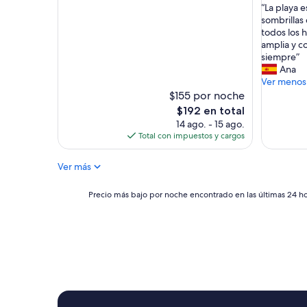
“
“La playa 
10,
10,
L
sombrillas
Bueno,
Excepcio
a
todos los 
(163
(540
p
amplia y c
opiniones)
opinione
l
siempre”
a
Ana
y
Ver menos
a
$155 por noche
e
El
$192 en total
s
precio
14 ago. - 15 ago.
p
actual
Total con impuestos y cargos
r
es
e
de
Ver más
c
$192
i
o
Precio
Precio más bajo por noche encontrado en las últimas 24 hor
s
más
a
bajo
,
por
c
noche
o
encontrado
n
en
t
las
u
últimas
m
24