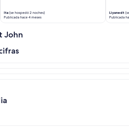
Ita
(se hospedó 2 noches)
Liyanedt
(s
Publicada hace 4 meses
Publicada h
t John
cifras
ia