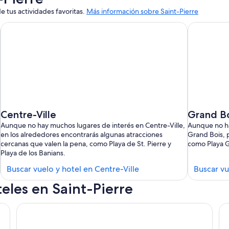
e tus actividades favoritas.
Más información sobre Saint-Pierre
Centre-Ville
Grand Bo
Aunque no hay muchos lugares de interés en Centre-Ville,
Aunque no ha
en los alrededores encontrarás algunas atracciones
Grand Bois, p
cercanas que valen la pena, como Playa de St. Pierre y
como Playa G
Playa de los Banians.
Buscar
Buscar vuelo y hotel en Centre-Ville
Buscar vu
hoteles
eles en Saint-Pierre
en
Centre-
Le Saint Pierre Hotel
Li
Ville