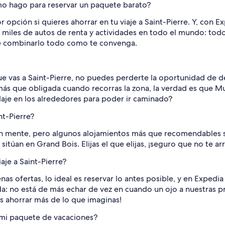
mo hago para reservar un paquete barato?
 opción si quieres ahorrar en tu viaje a Saint-Pierre. Y, con 
y miles de autos de renta y actividades en todo el mundo: todo
 de combinarlo todo como te convenga.
ue vas a Saint-Pierre, no puedes perderte la oportunidad de d
ta más que obligada cuando recorras la zona, la verdad es que 
daje en los alrededores para poder ir caminado?
nt-Pierre?
en mente, pero algunos alojamientos más que recomendables
 sitúan en Grand Bois. Elijas el que elijas, ¡seguro que no te ar
aje a Saint-Pierre?
enas ofertas, lo ideal es reservar lo antes posible, y en Expe
da: no está de más echar de vez en cuando un ojo a nuestras p
ás ahorrar más de lo que imaginas!
n mi paquete de vacaciones?