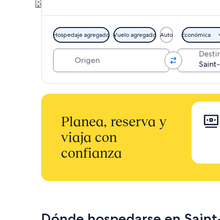
Reserva hotel y vuelo, o auto juntos par
Hospedaje agregado
Vuelo agregado
Auto
Económica
Origen
Desti
Planea, reserva y
viaja con
confianza
Dónde hospedarse en Saint