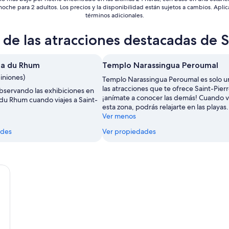
1
 noche para 2 adultos. Los precios y la disponibilidad están sujetos a cambios. Aplic
sep
términos adicionales.
de las atracciones destacadas de S
a du Rhum
Templo Narassingua Peroumal
iniones)
Templo Narassingua Peroumal es solo u
las atracciones que te ofrece Saint-Pierr
observando las exhibiciones en
¡anímate a conocer las demás! Cuando vi
u Rhum cuando viajes a Saint-
esta zona, podrás relajarte en las playas.
Ver menos
ades
Ver propiedades
rre