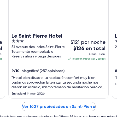
Le Saint Pierre Hotel
e
3
$121 por noche
3
out
o
51 Avenue des Indes Saint-Pierre
2
El
l
$126 en total
Totalmente reembolsable
P
of
o
precio
o.
31 ago. - 1 sep.
Reserva ahora y paga después
5
5
es
os
Total con impuestos y cargos
de
$126
9
/
10
¡Magnífico! (257 opiniones)
8
en
"Hotel bien situado. La habitación comfort muy bien,
"
total
pudimos aprovechar la terraza. La segunda noche nos
E
por
dieron un estudio, mismo tamaño de habitación pero con
noche
cocinita en terraza cubierta. El desayuno decepcionante,
Enviada el 14 mar. 2026
poca variedad y calidad en los productos (15€)."
del
31
Ver 1627 propiedades en Saint-Pierre
ago
al
io más bajo por noche encontrado en las últimas 24 horas, con base en una estanc