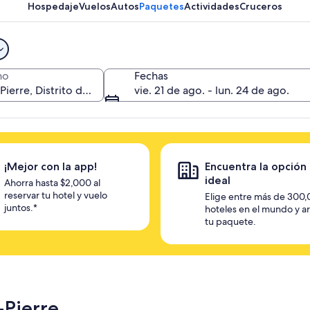
a desbloquear ofertas
Hospedaje
Vuelos
Autos
Paquetes
Actividades
Cruceros
no
Fechas
vie. 21 de ago. - lun. 24 de ago.
¡Mejor con la app!
Encuentra la opción
ideal
Ahorra hasta $2,000 al
reservar tu hotel y vuelo
Elige entre más de 300
juntos.*
hoteles en el mundo y a
tu paquete.
-Pierre