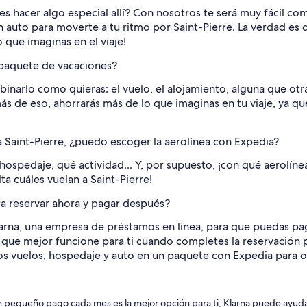
 hacer algo especial allí? Con nosotros te será muy fácil com
n auto para moverte a tu ritmo por Saint-Pierre. La verdad es 
 que imaginas en el viaje!
l paquete de vacaciones?
inarlo como quieras: el vuelo, el alojamiento, alguna que otr
ás de eso, ahorrarás más de lo que imaginas en tu viaje, ya qu
 Saint-Pierre, ¿puedo escoger la aerolínea con Expedia?
 hospedaje, qué actividad... Y, por supuesto, ¡con qué aerolín
ta cuáles vuelan a Saint-Pierre!
ra reservar ahora y pagar después?
arna, una empresa de préstamos en línea, para que puedas pa
o que mejor funcione para ti cuando completes la reservación p
 los vuelos, hospedaje y auto en un paquete con Expedia para 
 pequeño pago cada mes es la mejor opción para ti, Klarna puede ayudart