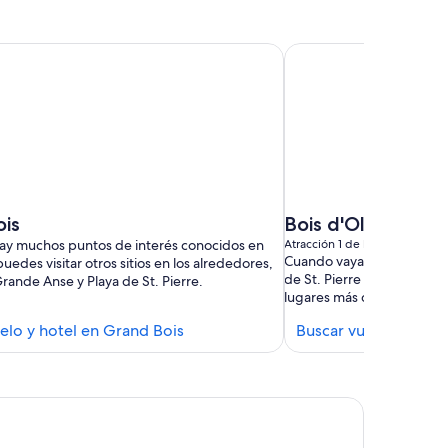
is
Bois d'Olives
y muchos puntos de interés conocidos en
Atracción 1 de las principales 
Cuando vayas a Bois d'Oliv
uedes visitar otros sitios en los alrededores,
de St. Pierre y Parque Par
rande Anse y Playa de St. Pierre.
lugares más destacados en
Buscar
elo y hotel en Grand Bois
Buscar vuelo y hotel 
hoteles
en
Grand
ndsey Hôtel
Bois