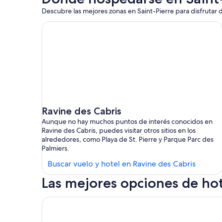
Descubre las mejores zonas en Saint-Pierre para disfrutar d
Ravine des Cabris
Aunque no hay muchos puntos de interés conocidos en
Ravine des Cabris, puedes visitar otros sitios en los
alrededores, como Playa de St. Pierre y Parque Parc des
Palmiers.
Buscar
Buscar vuelo y hotel en Ravine des Cabris
hoteles
Las mejores opciones de hot
en
Ravine
Villa Delisle Hôtel & Spa
des
Cabris