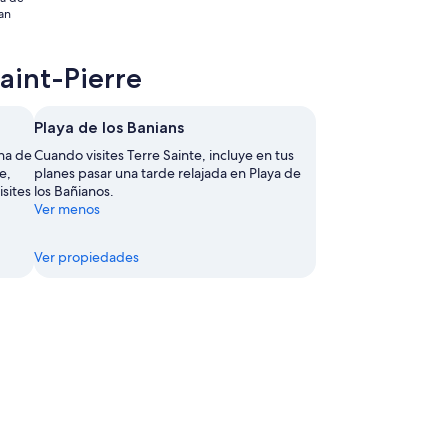
7
an
sep
aint-Pierre
Playa de los Banians
na de
Cuando visites Terre Sainte, incluye en tus
e,
planes pasar una tarde relajada en Playa de
sites
los Bañianos.
Ver menos
Ver propiedades