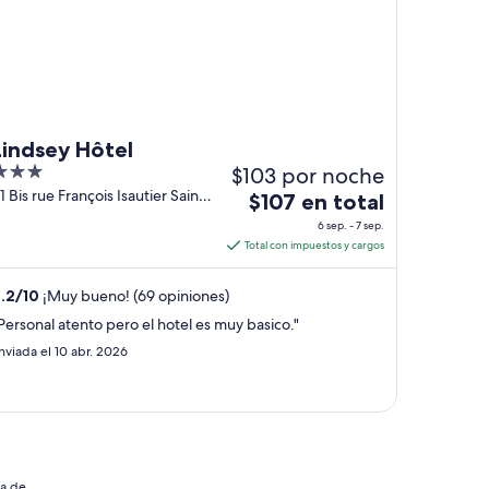
Lindsey Hôtel
$103 por noche
ut
1 Bis rue François Isautier Saint-
El
$107 en total
ierre Ile de la Réunion
f
precio
6 sep. - 7 sep.
es
Total con impuestos y cargos
de
$107
.2
/
10
¡Muy bueno! (69 opiniones)
en
Personal atento pero el hotel es muy basico."
total
nviada el 10 abr. 2026
por
noche
del
6
sep
al
ia de