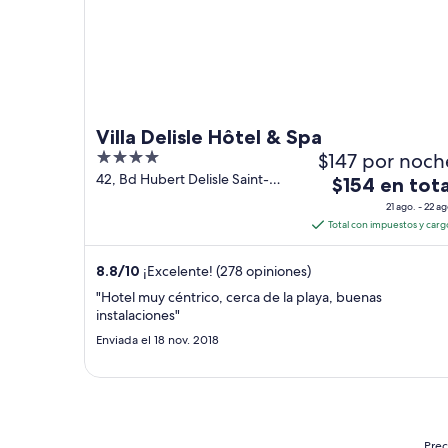
Villa Delisle Hôtel & Spa
4
$147 por noch
out
42, Bd Hubert Delisle Saint-
El
$154 en tota
Pierre
of
precio
21 ago. - 22 ag
5
es
Total con impuestos y carg
de
$154
8.8
/
10
¡Excelente! (278 opiniones)
en
"Hotel muy céntrico, cerca de la playa, buenas
total
instalaciones"
por
Enviada el 18 nov. 2018
noche
del
21
ago
al
Prec