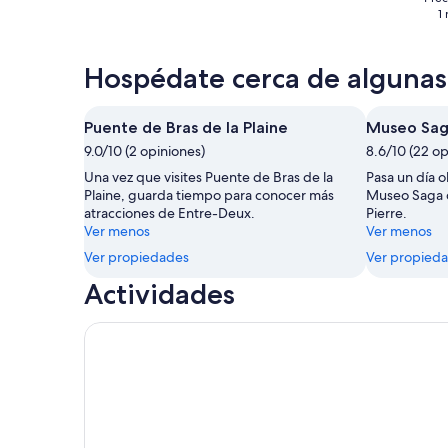
22
1
ago
Hospédate cerca de algunas 
Puente de Bras de la Plaine
Museo Sag
9.0/10 (2 opiniones)
8.6/10 (22 op
Una vez que visites Puente de Bras de la
Pasa un día 
Plaine, guarda tiempo para conocer más
Museo Saga d
atracciones de Entre-Deux.
Pierre.
Ver menos
Ver menos
Ver propiedades
Ver propied
Actividades
Visita guiada al templo hindú de Karly en Saint Pie