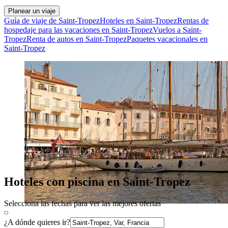
Planear un viaje
Guía de viaje de Saint-Tropez
Hoteles en Saint-Tropez
Rentas de
hospedaje para las vacaciones en Saint-Tropez
Vuelos a Saint-
Tropez
Renta de autos en Saint-Tropez
Paquetes vacacionales en
Saint-Tropez
Hoteles con piscina en Saint-Tropez
Selecciona las fechas para ver las mejores ofertas
¿A dónde quieres ir?