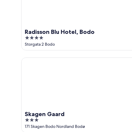
16
ago
Radisson Blu Hotel, Bodo
4
out
Storgata 2 Bodo
of
5
Skagen Gaard
Skagen Gaard
3
out
171 Skagen Bodo Nordland Bodø