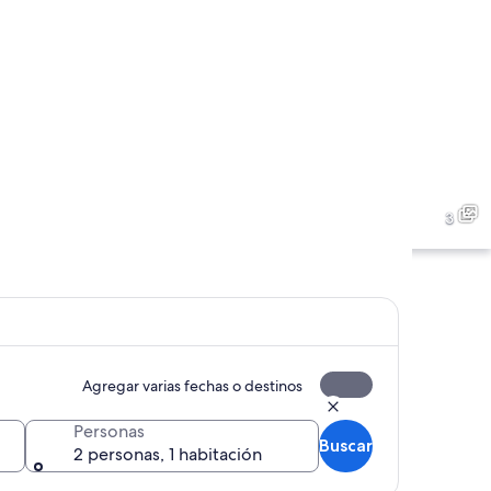
Un puente cruza un río, rodeado de pai
3
Agregar varias fechas o destinos
Un lago rodeado de montañas y casas
Personas
Buscar
2 personas, 1 habitación