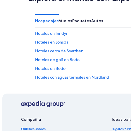
Hospedajes
Vuelos
Paquetes
Autos
Hoteles en Inndyr
Hoteles en Lonsdal
Hoteles cerca de Svartisen
Hoteles de golf en Bodo
Hoteles en Bodo
Hoteles con aguas termales en Nordland
Hoteles en Enga
Hoteles cerca de Museo Blood Road
Compañía
Ideas par
Quiénes somos
Lugares turí