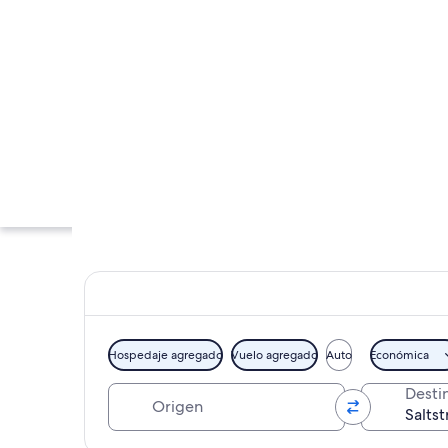
Hospedaje agregado
Vuelo agregado
Auto
Económica
Origen
Desti