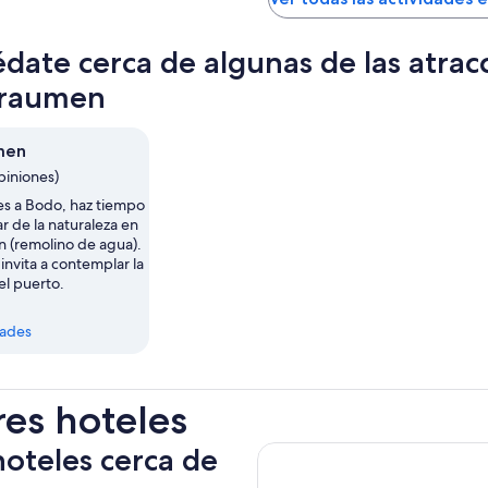
date cerca de algunas de las atrac
traumen
men
piniones)
es a Bodo, haz tiempo
ar de la naturaleza en
n (remolino de agua).
 invita a contemplar la
el puerto.
dades
res hoteles
hoteles cerca de