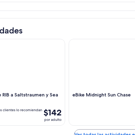
Un puente que cruza un fiordo con un pueblo costero y vegetación.
idades
RIB a Saltstraumen y Sea Eagle
eBike Midnight Sun Chase
e RIB a Saltstraumen y Sea
eBike Midnight Sun Chase
$142
s clientes lo recomiendan
por adulto
Ver todas las actividades 