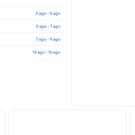
5 ago - 6 ago
6 ago - 7 ago
7 ago - 9 ago
14 ago - 16 ago
Pluscamp Saltstraumen
Sa