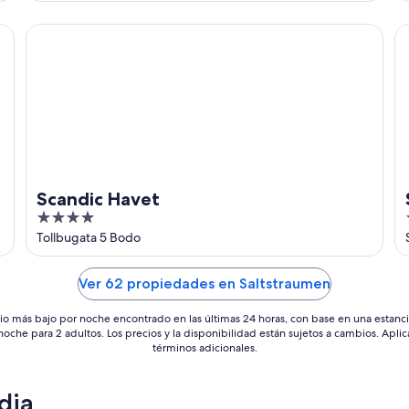
of
5
Scandic Havet
Sc
Scandic Havet
4
out
Tollbugata 5 Bodo
of
5
Ver 62 propiedades en Saltstraumen
io más bajo por noche encontrado en las últimas 24 horas, con base en una estanc
 noche para 2 adultos. Los precios y la disponibilidad están sujetos a cambios. Aplic
términos adicionales.
dia