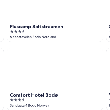
Pluscamp Saltstraumen
3.5
out
6 Kapstøveien Bodo Nordland
of
5
Comfort Hotel Bodø
W
Comfort Hotel Bodø
3.5
out
Sandgata 4 Bodo Norway