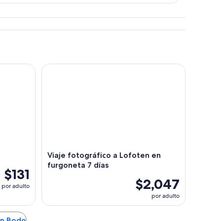
Viaje fotográfico a Lofoten en furgoneta 7 días
Viaje fotográfico a Lofoten en
furgoneta 7 días
$131
$2,047
por adulto
por adulto
en Bodo