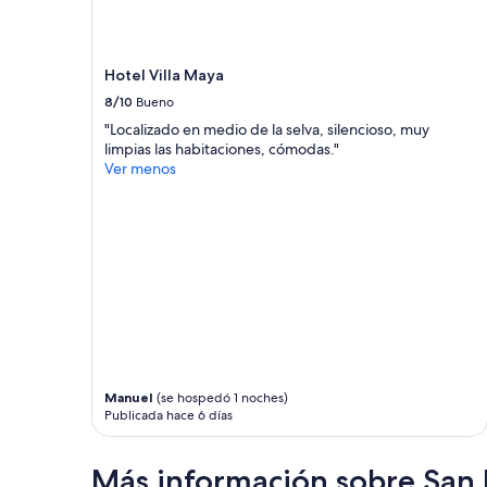
y
la
disponibilidad
Hotel Villa Maya
están
sujetos
8/10
Bueno
a
"Localizado en medio de la selva, silencioso, muy
cambios.
limpias las habitaciones, cómodas."
Aplican
Ver menos
términos
adicionales.
Manuel
(se hospedó 1 noches)
Publicada hace 6 días
Más información sobre San 