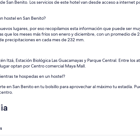
 de San Benito. Los servicios de este hotel van desde acceso a internet por w
n hostel en San Benito?
evos lugares, por eso recopilamos esta información que puede ser muy út
 que los meses más fríos son enero y diciembre, con un promedio de 23
 de precipitaciones en cada mes de 232 mm.
etén Itzá, Estación Biológica Las Guacamayas y Parque Central. Entre los a
 lugar optan por Centro comercial Maya Mall.
mientras te hospedas en un hostel?
te en San Benito en tu bolsillo para aprovechar al máximo tu estadía. P
centro.
ia
s