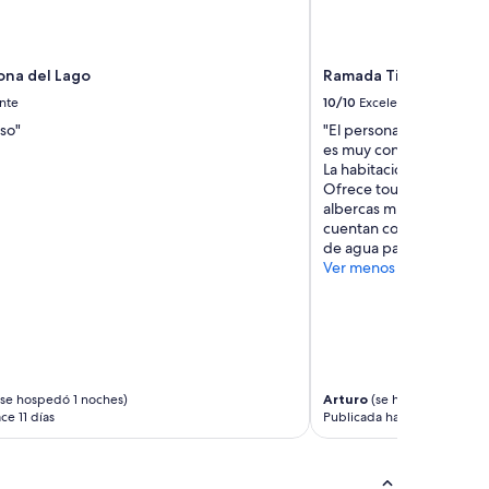
ona del Lago
Ramada Tikal Isla De F
nte
10/10
Excelente
so"
"El personal fue súper a
es muy conveniente, a 
La habitación limpia, có
Ofrece tour con costo pa
albercas muy limpias, los
cuentan con regadera. 
de agua para rellenar t
Ver menos
se hospedó 1 noches)
Arturo
(se hospedó 3 noch
ce 11 días
Publicada hace 12 días