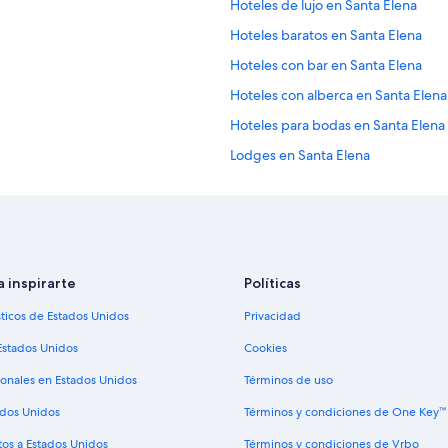
Hoteles de lujo en Santa Elena
Hoteles baratos en Santa Elena
Hoteles con bar en Santa Elena
Hoteles con alberca en Santa Elena
Hoteles para bodas en Santa Elena
Lodges en Santa Elena
Hoteles cerca de Parque Central
Hoteles 2 estrellas en Flores
Apartamentos en Flores
Hoteles con spa en Flores
a inspirarte
Políticas
Hoteles de lujo en Flores
sticos de Estados Unidos
Privacidad
Hoteles en la playa en Flores
Estados Unidos
Cookies
Hoteles románticos en Flores
ionales en Estados Unidos
Términos de uso
Hoteles boutique en Flores
ados Unidos
Términos y condiciones de One Key™
Hoteles con aire acondicionado en 
tos a Estados Unidos
Términos y condiciones de Vrbo