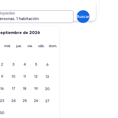
Mostrar mapa
éspedes
Buscar
ersonas, 1 habitación
septiembre de 2026
martes
miércoles
jueves
viernes
sábado
domingo
mié.
jue.
vie.
sáb.
dom.
2
3
4
5
6
9
10
11
12
13
16
17
18
19
20
23
24
25
26
27
30