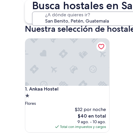
4 sept. - 6 sept.
Busca hostales en S
¿A dónde quieres ir?
Nuestra selección de hostal
Ankaa Hostel
Ankaa Hostel
1. Ankaa Hostel
Propiedad
de
Flores
1.0
$32 por noche
estrella
El
$40 en total
precio
9 ago. - 10 ago.
actual
Total con impuestos y cargos
es