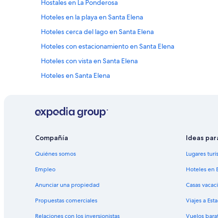
Hostales en La Ponderosa
Hoteles en la playa en Santa Elena
Hoteles cerca del lago en Santa Elena
Hoteles con estacionamiento en Santa Elena
Hoteles con vista en Santa Elena
Hoteles en Santa Elena
Hoteles cerca de Centro comercial Maya Mall
Hoteles 1 estrella en Flores
Hoteles 5 estrellas en Flores
Hostales en Flores
Compañía
Ideas par
Hoteles para ir de compras en Flores
Quiénes somos
Lugares turí
Hoteles de negocios en Flores
Empleo
Hoteles en 
Hoteles familiares en Flores
Anunciar una propiedad
Casas vacac
Hoteles baratos en Flores
Propuestas comerciales
Viajes a Est
Hoteles cerca del lago en Flores
Relaciones con los inversionistas
Vuelos bara