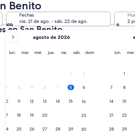
2 oct. - 4 oct.
an Benito
Fechas
Hu
vie. 21 de ago. - sáb. 22 de ago.
2 p
es en San Benito
tus
agosto de 2026
meses
actuales
son
lunes
martes
miércoles
jueves
viernes
sábado
domingo
lunes
lun.
mar.
mié.
jue.
vie.
sáb.
dom.
lun.
mar.
August
2026
y
1
1
2
September
2026.
3
4
5
6
7
8
7
8
9
10
11
12
13
14
15
14
15
16
17
18
19
20
21
22
21
22
23
24
25
26
27
28
29
28
29
30