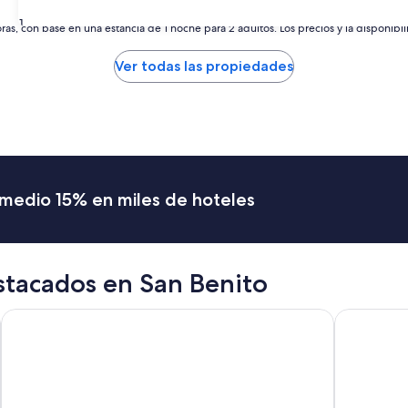
31
as, con base en una estancia de 1 noche para 2 adultos. Los precios y la disponibil
Ver todas las propiedades
romedio 15% en miles de hoteles
stacados en San Benito
Hotel Del Patio
Hotel Caso