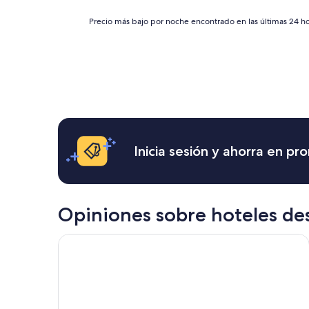
de
Precio
$40
Precio más bajo por noche encontrado en las últimas 24 hor
más
bajo
por
noche
encontrado
en
las
últimas
24
horas,
Inicia sesión y ahorra en p
con
base
en
una
estancia
Opiniones sobre hoteles de
de
1
Hotel Villa Maya
noche
para
2
adultos.
Los
precios