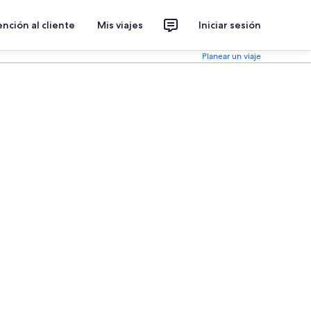
nción al cliente
Mis viajes
Iniciar sesión
Planear un viaje