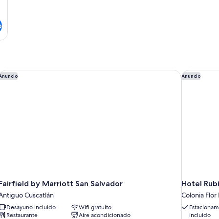
o
Fairfield by Marriott San Salvador
Hotel Rub
Anuncio
Anuncio
Fairfield by Marriott San Salvador
Hotel Rub
Antiguo Cuscatlán
Colonia Flor
Desayuno incluido
Wifi gratuito
Estacionam
Restaurante
Aire acondicionado
incluido