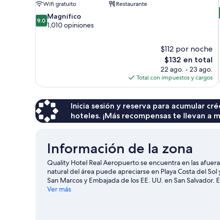
Wifi gratuito
Restaurante
9.0
Magnífico
9.0
de
1,010 opiniones
10,
Magnífico,
$112 por noche
1,010
El
$132 en total
opiniones
precio
22 ago. - 23 ago.
actual
Total con impuestos y cargos
es
de
$132
Inicia sesión y reserva para acumular c
hoteles. ¡Más recompensas te llevan a m
Información de la zona
Quality Hotel Real Aeropuerto se encuentra en las afuera
natural del área puede apreciarse en Playa Costa del Sol
San Marcos y Embajada de los EE. UU. en San Salvador. E
de surf y pesca, o disfrutar del aire libre mientras haces 
Ver más