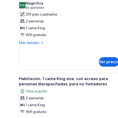
las
habitaciones
Magnífica
9.0
fotos
9.0 de 10
(42
42 opiniones
de
opiniones)
291 pies cuadrados
Habitación
2 personas
estándar,
1 cama King
1
Wifi gratuito
cama
Más
King
Más detalles
detalles
size,
sobre
para
Habitación
no
estándar,
Ver preci
1
fumadores
cama
Abrir
Una habitación de hotel con un
King
6
Habitación, 1 cama King size, con acceso para
size,
todas
personas discapacitadas, para no fumadores
para
las
no
Vista al jardín
fotos
fumadores
2 personas
de
1 cama King
Habitación,
1
Wifi gratuito