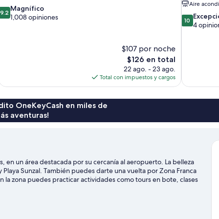
Aire acond
9.2
Magnífico
9.2
10.0
Excepci
de
1,008 opiniones
10
de
4 opinio
10,
10,
Magnífico,
Excepcional
1,008
$107 por noche
4
opiniones
El
$126 en total
opiniones
precio
22 ago. - 23 ago.
actual
Total con impuestos y cargos
es
de
$126
rédito OneKeyCash en miles de
ás aventuras!
s, en un área destacada por su cercanía al aeropuerto. La belleza
 y Playa Sunzal. También puedes darte una vuelta por Zona Franca
n la zona puedes practicar actividades como tours en bote, clases
tours ecológicos.
Visita nuestra guía de San Luis Talpa