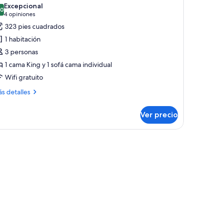
s
Excepcional
.0
otos
10.0 de 10
(4
4 opiniones
e
opiniones)
323 pies cuadrados
ite,
1 habitación
3 personas
ama
1 cama King y 1 sofá cama individual
ing
Wifi gratuito
ize
ás
s detalles
talles
ofá
bre
ama,
Ver precio
ite,
ara
o
ma
ng
umadores
ze
fá
ma,
ra
madores