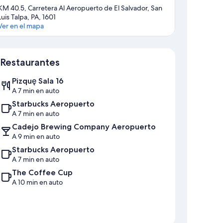
KM 40.5, Carretera Al Aeropuerto de El Salvador, San
Luis Talpa, PA, 1601
Ver en el mapa
Sección del mapa
Restaurantes
Pizquę Sala 16
A 7 min en auto
Starbucks Aeropuerto
A 7 min en auto
Cadejo Brewing Company Aeropuerto
A 9 min en auto
Starbucks Aeropuerto
A 7 min en auto
The Coffee Cup
A 10 min en auto