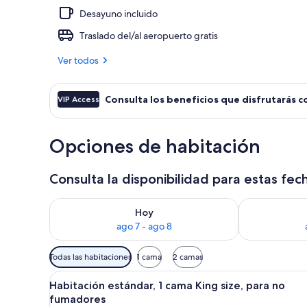
Desayuno incluido
Alberca al air
Traslado del/al aeropuerto gratis
Ver todos
Consulta los beneficios que disfrutarás c
VIP Access
Opciones de habitación
Consulta la disponibilidad para estas fec
Consulta la disponibilidad para hoy ago 7 - ago 8
Consulta la d
Hoy
ago 7 - ago 8
Filtros
Todas las habitaciones
1 cama
2 camas
disponibles
Abrir
Habitación de hotel con una ca
para
28
Habitación estándar, 1 cama King size, para no
todas
las
fumadores