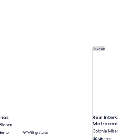
inos
Real InterContinenta
Anuncio
inos
Real InterContinent
Metrocentro Mall b
 Blanca
Colonia Miramonte
iento
Wifi gratuito
Alberca