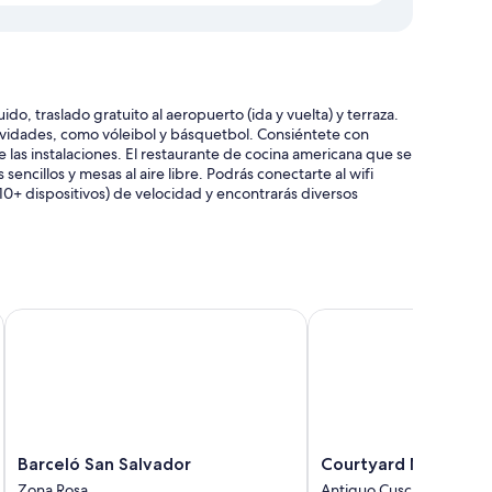
o, traslado gratuito al aeropuerto (ida y vuelta) y terraza.
ividades, como vóleibol y básquetbol. Consiéntete con
 las instalaciones. El restaurante de cocina americana que se
sencillos y mesas al aire libre. Podrás conectarte al wifi
10+ dispositivos) de velocidad y encontrarás diversos
Barceló San Salvador
Courtyard Marriott San
anquetes
a atención del personal y la ubicación
Barceló
Courtyard
Barceló San Salvador
Courtyard Marriott 
r con laptop y aire acondicionado, al igual que beneficios
San
Marriott
Zona Rosa
Antiguo Cuscatlán