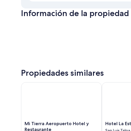
Información de la propiedad
Propiedades similares
Mi Tierra Aeropuerto Hotel y Restaurante
Hotel La Esta
Mi
Hotel
Mi Tierra Aeropuerto Hotel y
Hotel La Es
Tierra
La
Restaurante
San Luis Talpa