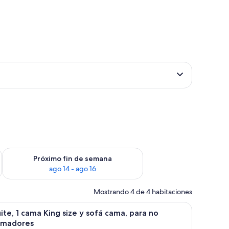
fin de semana ago 7 - ago 9
Consulta la disponibilidad para el próximo fin de semana ago 
Próximo fin de semana
ago 14 - ago 16
Mostrando 4 de 4 habitaciones
entana con cortinas.
torio con silla, televisor y ventana con cortinas.
brir
Habitación de hotel con una cama grande, dos 
9
ite, 1 cama King size y sofá cama, para no
odas
umadores