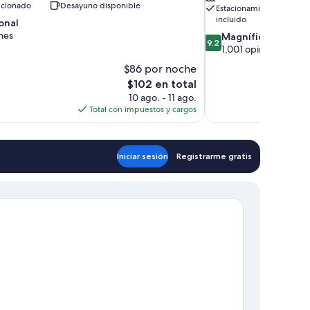
icionado
Desayuno disponible
Estacionamiento
incluido
onal
nes
9.2
Magnífico
9.2
de
1,001 opiniones
,
10,
$86 por noche
Magnífico,
El
$102 en total
1,001
precio
10 ago. - 11 ago.
opiniones
actual
Total con impuestos y cargos
es
de
$102
Iniciar sesión
Registrarme gratis