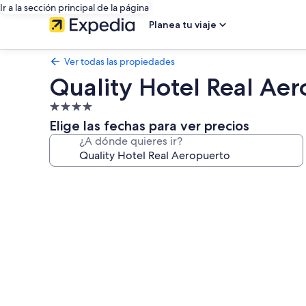
Ir a la sección principal de la página
Planea tu viaje
Ver todas las propiedades
Quality Hotel Real Ae
Propiedad
de
Elige las fechas para ver precios
4.0
¿A dónde quieres ir?
estrellas
Galería
de
fotos
de
Quality
Hotel
Real