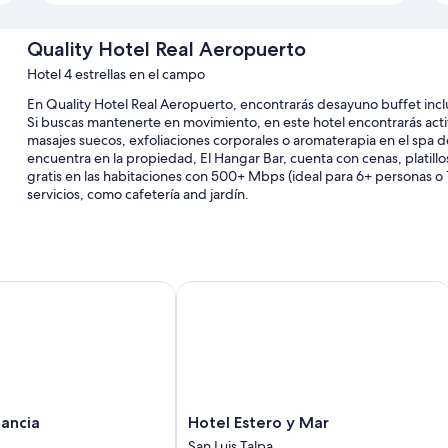
Quality Hotel Real Aeropuerto
Hotel 4 estrellas en el campo
En Quality Hotel Real Aeropuerto, encontrarás desayuno buffet incluid
Si buscas mantenerte en movimiento, en este hotel encontrarás act
masajes suecos, exfoliaciones corporales o aromaterapia en el spa de
encuentra en la propiedad, El Hangar Bar, cuenta con cenas, platillos 
gratis en las habitaciones con 500+ Mbps (ideal para 6+ personas o 
servicios, como cafetería and jardín.
También encontrarás otros servicios, como:
Alberca al aire libre con camastros y sombrillas
Estacionamiento gratis
ncia
Hotel Estero y Mar
Cancha de tenis al aire libre, servicio de concierge y salón de b
Asadores, 4 salas de juntas y caja de seguridad en la recepción
Las personas comparten buenas opiniones sobre aspectos como l
Características de la habitación
Hotel
tancia
Hotel Estero y Mar
Las 209 habitaciones ofrecen comodidades como espacio para trabaja
Estero
San Luis Talpa
como wifi gratis y silla de escritorio.