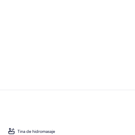
Lobby
Entrada inte
Tina de hidromasaje