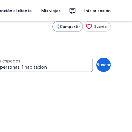
nción al cliente
Mis viajes
Iniciar sesión
Compartir
Guardar
uéspedes
Buscar