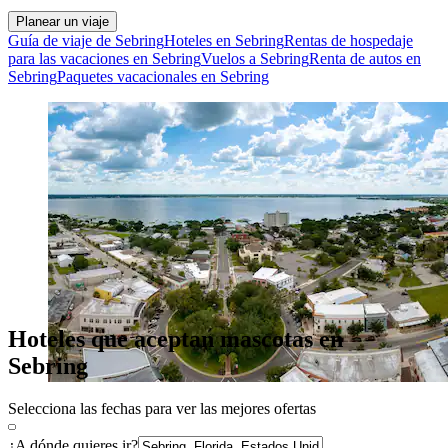
Planear un viaje
Guía de viaje de Sebring
Hoteles en Sebring
Rentas de hospedaje
para las vacaciones en Sebring
Vuelos a Sebring
Renta de autos en
Sebring
Paquetes vacacionales en Sebring
Hoteles que aceptan mascotas en
Sebring
Selecciona las fechas para ver las mejores ofertas
¿A dónde quieres ir?