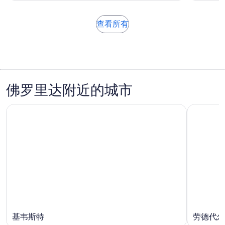
1
$15
分，
小
每
14
时
位
在
查看所有
条
新
成
点
标
人
评
签
页
中
打
佛罗里达附近的城市
开
基韦斯特
劳德代尔