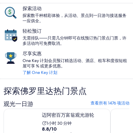
探索活动
探索数千种精彩体验，从活动、景点到一日游与接送服务
一应俱全。
轻松预订
无需排队——只需几分钟即可在线预订热门景点门票，许
多活动均可免费取消。
尽享实惠
One Key 计划会员预订精选活动、酒店、租车和度假短租
屋可享 % 或更多优惠。
了解 One Key 计划
探索佛罗里达热门景点
观光一日游
查看所有 1476 项活动
在新标签页中打开
迈阿密百万富翁观光游轮
迈阿密游
迈阿密百万富翁观光游轮
活
1小时 30 分钟
8.8
8.8/10
动