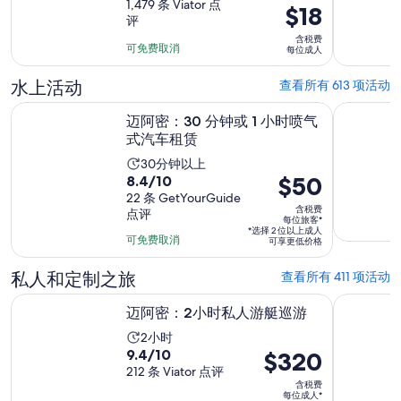
分，
1,479 条 Viator 点
时
价
$18
评
满
长
格
含税费
分
为
为
可免费取消
每位成人
10
1
$18
分，
水上活动
查看所有 613 项活动
小
每
1479
时
位
在新标签页中打开
迈阿密：30 分钟或 1 小时喷气式汽车租赁
从迈阿密
条
迈阿密：30 分钟或 1 小时喷气
30
成
式汽车租赁
点
分
人
评
活
30分钟以上
钟
8.4
价
$50
8.4/10
动
分，
22 条 GetYourGuide
格
时
含税费
点评
满
为
长
每位旅客*
*选择 2 位以上成人
分
$50
可免费取消
为
可享更低价格
10
每
30
分，
私人和定制之旅
位
查看所有 411 项活动
分
22
旅
钟
在新标签页中打开
迈阿密：2小时私人游艇巡游
劳德代尔
迈阿密：2小时私人游艇巡游
条
客
点
*
活
2小时
9.4
评
9.4/10
价
$320
动
分，
212 条 Viator 点评
格
时
含税费
满
为
长
每位成人*