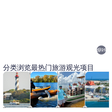
佛
罗
里
25
达
图
分类浏览最热门旅游观光项目
片
在新标签页中打开
在新标签页中打开
在新标签页中
观光一日游
水上活动
游轮及游船之旅
私人和定制之
佛罗里达
观光一日游
水上活动
游轮及游船之
私人和定制之