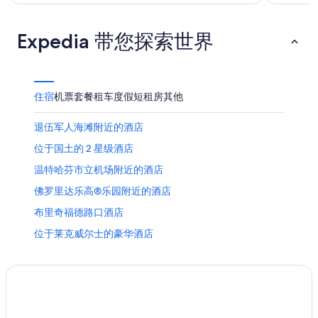
Expedia 带您探索世界
住宿
机票
套餐
租车
度假短租房
其他
退伍军人海滩附近的酒店
位于国土的 2 星级酒店
温特哈芬市立机场附近的酒店
佛罗里达乐高®乐园附近的酒店
布里奇福德路口酒店
位于莱克威尔士的豪华酒店
位于邦尼湖的高尔夫酒店
沃楚拉的民宿
累克兰的酒店