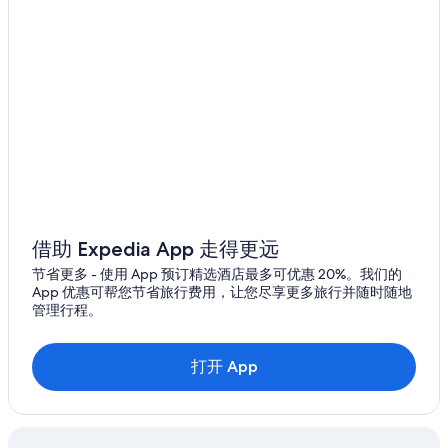
累克兰的度假村
位于弗罗斯特普鲁夫的 5 星级酒店
弗罗斯特普鲁夫的度假村
波因西亚纳的酒店
波因西亚纳的私人度假屋
波因西亚纳的度假村
位于奥本代尔的 4 星级酒店
位于奥本代尔的Walt Disney World Resort
湖阿尔弗雷德的别墅
借助 Expedia App 走得更远
位于赛百灵的经济型酒店
节省更多 - 使用 App 预订精选酒店最多可优惠 20%。我们的
App 优惠可帮您节省旅行费用，让您尽享更多旅行并随时随地
位于巴托的沙滩酒店
管理行程。
位于巴托的豪华酒店
位于东莫顿湖的历史风格酒店
打开 App
位于本特利湖的精品酒店
位于河牧场的浪漫酒店