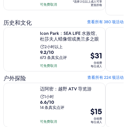
*选择 2 位以上成人可享
分
$320
为
可免费取消
更低价格
10
每
2
分，
位
小
212
历史和文化
查看所有 380 项活动
成
时
条
人
在
Icon Park：SEA LIFE 水族馆、杜莎夫人蜡像馆或奥兰多之眼
肯尼迪航
Icon Park：SEA LIFE 水族馆、
点
*
杜莎夫人蜡像馆或奥兰多之眼
评
活
2小时以上
9.2
9.2/10
动
价
$31
分，
673 条真实点评
时
格
含税费
满
长
为
可免费取消
每位成人
分
为
$31
10
户外探险
查看所有 224 项活动
2
每
分，
小
位
在新标签页中打开
迈阿密：越野 ATV 导览游
奥兰多的 A
673
迈阿密：越野 ATV 导览游
时
成
条
活
1小时
人
点
6.6
6.6/10
动
评
分，
14 条真实点评
时
价
$15
满
长
格
含税费
分
为
为
可免费取消
每位成人
10