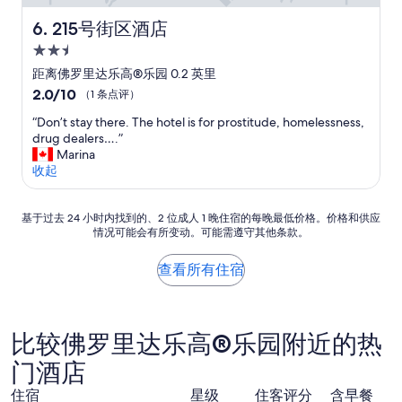
215号街区酒店
6. 215号街区酒店
2.5
星
距离佛罗里达乐高®乐园 0.2 英里
住
2.0
2.0/10
（1 条点评）
宿
分，
“
“Don’t stay there. The hotel is for prostitude, homelessness,
总
D
drug dealers….”
分
o
Marina
10，
n
收起
（1
’
条
t
点
基
s
基于过去 24 小时内找到的、2 位成人 1 晚住宿的每晚最低价格。价格和供应
评）
情况可能会有所变动。可能需遵守其他条款。
于
t
过
a
去
y
查看所有住宿
24
t
小
h
时
e
内
r
比较佛罗里达乐高®乐园附近的热
找
e
到
.
门酒店
的、
T
住宿
星级
住客评分
含早餐
2
h