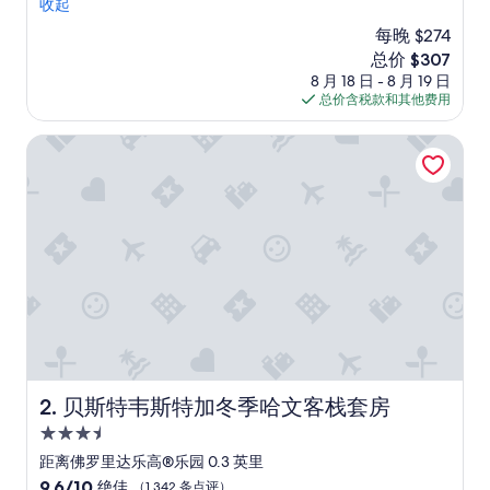
p
收起
超
e
赞，
每晚 $274
r
（176
新
总价 $307
s
条
价
8 月 18 日 - 8 月 19 日
o
点
格
总价含税款和其他费用
n
评）
$307
a
l
贝斯特韦斯特加冬季哈文客栈套房
n
o
f
u
e
a
g
r
a
d
a
b
l
贝斯特韦斯特加冬季哈文客栈套房
2. 贝斯特韦斯特加冬季哈文客栈套房
e
3.5
,
d
星
距离佛罗里达乐高®乐园 0.3 英里
e
住
9.6
9.6/10
绝佳
（1,342 条点评）