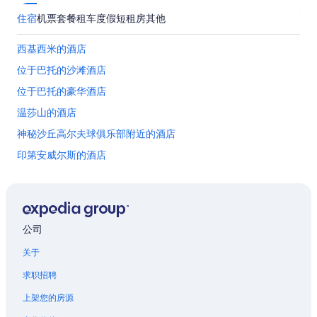
住宿
机票
套餐
租车
度假短租房
其他
西基西米的酒店
位于巴托的沙滩酒店
位于巴托的豪华酒店
温莎山的酒店
神秘沙丘高尔夫球俱乐部附近的酒店
印第安威尔斯的酒店
位于邦尼湖的高尔夫酒店
迪斯尼动物王国主题公园附近的酒店
位于本特利湖的精品酒店
公司
普朗特城的酒店
关于
佛罗里达的公寓
求职招聘
佛罗里达的民宿
上架您的房源
佛罗里达的木舍