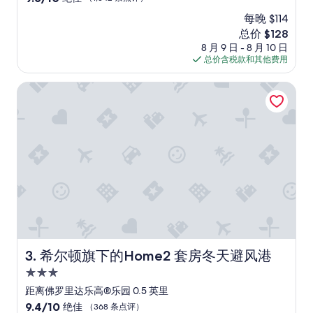
b
宿
分，
e
每晚 $114
总
n
新
总价 $128
分
m
价
10，
8 月 9 日 - 8 月 10 日
e
格
绝
总价含税款和其他费用
j
$128
佳，
o
（1,342
希尔顿旗下的Home2 套房冬天避风港
r
条
a
点
r
评）
e
n
e
s
o
,
s
e
r
a
希尔顿旗下的Home2 套房冬天避风港
3. 希尔顿旗下的Home2 套房冬天避风港
t
e
3.0
n
星
距离佛罗里达乐高®乐园 0.5 英里
t
住
o
9.4
9.4/10
绝佳
（368 条点评）