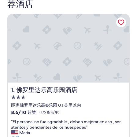
荐酒店
佛罗里达乐高乐园酒店
佛罗里达乐高乐园酒店
1. 佛罗里达乐高乐园酒店
3.0
星
距离佛罗里达乐高®乐园 0.1 英里以内
住
8.6
8.6/10
超赞
（176 条点评）
宿
分，
“
“El personal no fue agradable , deben mejorar en eso , ser
总
E
atentos y pendientes de los huéspedes”
分
l
Maria
10，