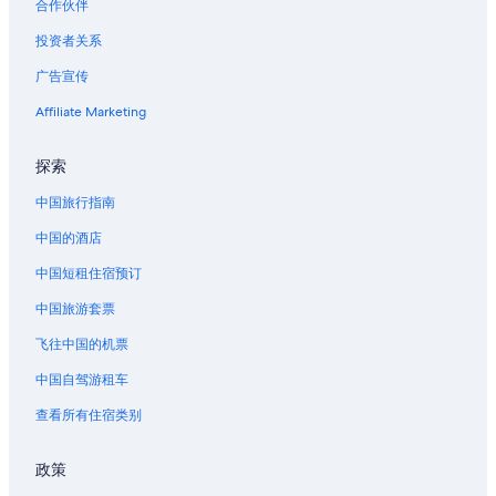
合作伙伴
佛罗里达的休旅车露营区
投资者关系
佛罗里达的游轮
广告宣传
位于佛罗里达的沙滩酒店
位于佛罗里达的娱乐场酒店
Affiliate Marketing
位于佛罗里达的经济型酒店
探索
位于佛罗里达的家庭式酒店
中国旅行指南
位于佛罗里达的滑雪酒店
中国的酒店
佛罗里达的酒店
中国短租住宿预订
佛罗里达的家庭旅馆
中国旅游套票
佛罗里达的青年旅舍
佛罗里达的公寓
飞往中国的机票
佛罗里达的度假屋
中国自驾游租车
佛罗里达的汽车旅馆
查看所有住宿类别
佛罗里达的私人度假屋
政策
佛罗里达的度假村