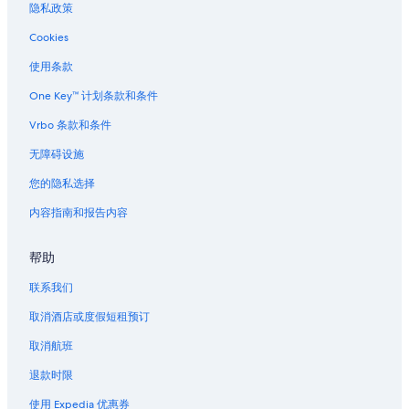
隐私政策
迪斯尼好莱坞影城附近的酒店
Cookies
佛罗里达理工学院附近的酒店
日落湖的酒店
使用条款
迪斯尼暴雪海滩水上乐园附近的酒店
One Key™ 计划条款和条件
冠军门的酒店
Vrbo 条款和条件
华特迪士尼世界® 度假区附近的酒店
无障碍设施
莱克兰站附近的酒店
您的隐私选择
温特哈芬市立机场附近的酒店
内容指南和报告内容
留尼旺的酒店
帮助
高地保护区的酒店
迪士尼之泉Tm附近的酒店
联系我们
迪士尼世界海滨步道的酒店
取消酒店或度假短租预订
湖阿尔弗雷德的别墅
取消航班
柏克莱湖的酒店
退款时限
布里奇福德路口酒店
使用 Expedia 优惠券