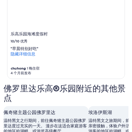
所
e
变
l
动。
e
可
s
能
s
需
n
乐高乐园海滩度假村
遵
e
守
s
10/10
优秀
其
s
"早晨特别好吃"
他
,
隐藏详细信息
条
d
款。
r
u
chuhong
1 晚住宿
g
4 个月前发布
d
e
佛罗里达乐高®乐园附近的其他景
a
l
点
e
r
s
佩奇猪主题公园佛罗里达
埃洛伊斯湖
…
.
温特黑文之行期间，前往佩奇猪主题公园佛罗
温特黑文之旅期间，前
”
里达度过充实的一天。 漫步在这适合家庭游客
亲密接触，体验户外活
的地区的湖畔，或游览高级餐厅。
游客的地区的湖畔，或