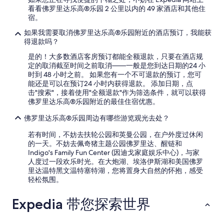
看看佛罗里达乐高®乐园 2 公里以内的 49 家酒店和其他住
宿。
如果我需要取消佛罗里达乐高®乐园附近的酒店预订，我能获
得退款吗？
是的！大多数酒店客房预订都能全额退款，只要在酒店规
定的取消截至时间之前取消——一般是您到达日期的24 小
时到 48 小时之前。 如果您有一个不可退款的预订，您可
能还是可以在预订24 小时内获得退款。 添加日期，点
击"搜索"，接着使用"全额退款"作为筛选条件，就可以获得
佛罗里达乐高®乐园附近的最佳住宿优惠。
佛罗里达乐高®乐园周边有哪些游览观光去处？
若有时间，不妨去扶轮公园和英曼公园，在户外度过休闲
的一天。不妨去佩奇猪主题公园佛罗里达、醒链和
Indigo's Family Fun Center (因迪戈家庭娱乐中心)，与家
人度过一段欢乐时光。在大炮湖、埃洛伊斯湖和美国佛罗
里达温特黑文温特塞特湖，您将置身大自然的怀抱，感受
轻松氛围。
Expedia 带您探索世界