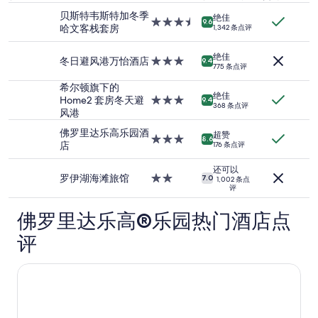
位
e
贝斯特韦斯特加冬季
绝佳
成
h
3.5
9.6
哈文客栈套房
1,342 条点评
人
o
星
1
t
住
绝佳
晚
e
宿
冬日避风港万怡酒店
3.0
9.4
775 条点评
住
l
星
宿
i
住
希尔顿旗下的
绝佳
的
s
宿
Home2 套房冬天避
3.0
9.4
368 条点评
每
f
风港
星
晚
o
住
佛罗里达乐高乐园酒
最
r
超赞
宿
3.0
8.6
店
176 条点评
低
p
星
价
r
住
还可以
格。
o
宿
罗伊湖海滩旅馆
2.0
7.0
1,002 条点
价
s
评
星
格
t
住
和
i
佛罗里达乐高®乐园热门酒店点
宿
供
t
应
评
u
情
d
况
e
乐高乐园海滩度假村
可
,
能
h
会
o
有
m