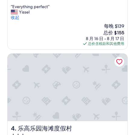
s
宿
分，
“
“Everything perfect”
y
总
E
Yissel
p
分
v
收起
e
10，
e
n
绝
每晚 $139
r
d
佳，
新
总价 $155
y
i
（368
价
8 月 16 日 - 8 月 17 日
t
e
条
格
总价含税款和其他费用
h
n
点
$155
i
t
评）
n
乐高乐园海滩度假村
e
g
s
p
d
e
e
r
l
f
o
e
s
c
h
t
u
”
é
s
p
e
d
乐高乐园海滩度假村
4. 乐高乐园海滩度假村
e