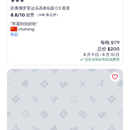
3.0
s
星
”
距离佛罗里达乐高®乐园 0.5 英里
住
8.8
8.8/10
超赞
（348 条点评）
宿
分，
“
“早晨特别好吃”
总
早
chuhong
分
晨
收起
10，
特
超
每晚 $179
别
赞，
新
总价 $200
好
（348
价
8 月 9 日 - 8 月 10 日
吃
条
格
总价含税款和其他费用
”
点
$200
评）
冬日避风港万怡酒店