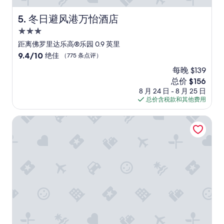
冬日避风港万怡酒店
5. 冬日避风港万怡酒店
3.0
星
距离佛罗里达乐高®乐园 0.9 英里
住
9.4
9.4/10
绝佳
（775 条点评）
宿
分，
每晚 $139
总
新
总价 $156
分
价
10，
8 月 24 日 - 8 月 25 日
格
绝
总价含税款和其他费用
$156
佳，
（775
215号街区酒店
条
点
评）