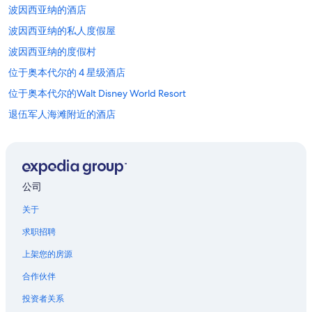
波因西亚纳的酒店
波因西亚纳的私人度假屋
波因西亚纳的度假村
位于奥本代尔的 4 星级酒店
位于奥本代尔的Walt Disney World Resort
退伍军人海滩附近的酒店
佛罗里达乐高®乐园附近的酒店
位于弗罗斯特普鲁夫的 5 星级酒店
弗罗斯特普鲁夫的度假村
公司
布里奇福德路口酒店
关于
沃楚拉的民宿
求职招聘
位于国土的 2 星级酒店
上架您的房源
位于河牧场的浪漫酒店
合作伙伴
位于赛百灵的经济型酒店
投资者关系
位于邦尼湖的高尔夫酒店