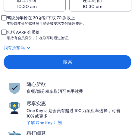
取车时间
还车时间
驾驶员年龄在 30 岁以下或 70 岁以上
年轻或年长的驾驶员可能会被要求支付额外费用。
包括 AARP 会员价
须持有会员身份，并在取车时通过验证。
我有折扣码
搜索
随心所欲
多项/部分租车取消可免手续费
尽享实惠
One Key 计划会员有超过 100 万项租车选择，可省
10% 或更多
了解 One Key 计划
精打细算