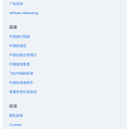
广告宣传
位于巴托的沙滩酒店
位于巴托的豪华酒店
Affiliate Marketing
累克兰的度假村
探索
湖阿尔弗雷德的别墅
中国旅行指南
位于东莫顿湖的历史风格酒店
中国的酒店
位于达文波特的豪华酒店
中国短租住宿预订
达文波特的酒店
中国旅游套票
达文波特的私人度假屋
位于本特利湖的精品酒店
飞往中国的机票
温特哈芬市立机场附近的酒店
中国自驾游租车
位于莱克威尔士的豪华酒店
查看所有住宿类别
政策
隐私政策
Cookies