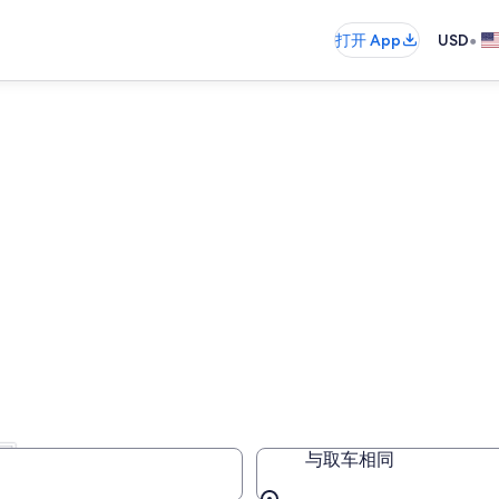
•
打开 App
USD
司
与取车相同