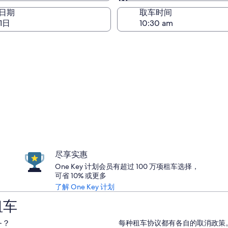
与取车相同
日期
取车时间
1日
尽享实惠
One Key 计划会员有超过 100 万项租车选择，
可省 10% 或更多
了解 One Key 计划
租车
务？
每种租车协议都有各自的取消政策