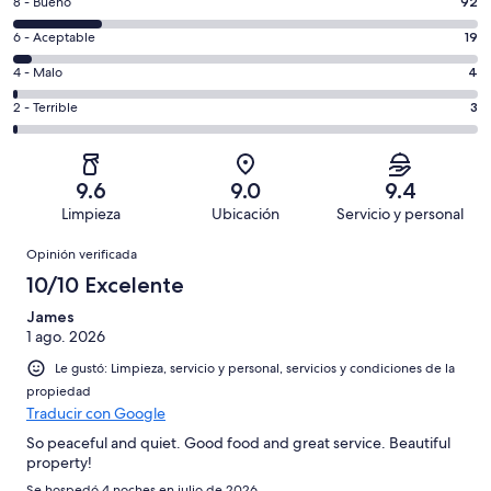
Puntuación
8 - Bueno
92
10,
de
es
Puntuación
6 - Aceptable
19
8,
decir,
de
es
Puntuación
4 - Malo
4
Excelente.
6,
decir,
de
Basada
es
Puntuación
2 - Terrible
3
Bueno.
4,
en
decir,
de
Basada
es
363
Aceptable.
2,
en
decir,
de
Basada
es
92
Malo.
9.6
9.0
9.4
481
en
decir,
de
Basada
Limpieza
Ubicación
Servicio y personal
opiniones
19
Terrible.
481
en
Opiniones
de
Basada
opiniones
Opinión verificada
4
481
en
de
10/10 Excelente
opiniones
3
481
de
James
opiniones
1 ago. 2026
481
opiniones
Le gustó: Limpieza, servicio y personal, servicios y condiciones de la
propiedad
Traducir con Google
So peaceful and quiet. Good food and great service. Beautiful
property!
Se hospedó 4 noches en julio de 2026