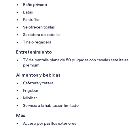
Baño privado
Batas
Pantuflas
Se ofrecen toallas
Secadora de cabello
Tina o regadera
Entretenimiento
TV de pantalla plana de 50 pulgadas con canales satelitales
premium
Alimentos y bebidas
Cafetera y tetera
Frigobar
Minibar
Servicio a la habitación limitado
Más
Acceso por pasillos exteriores