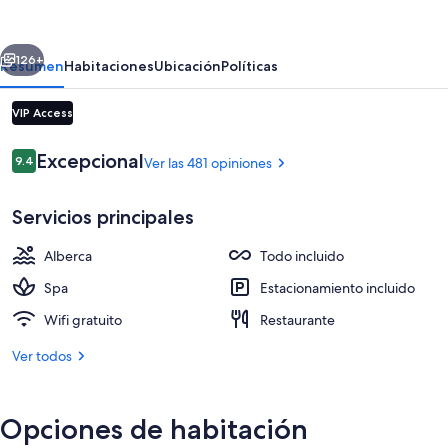
Resort
&
erior
Siguiente
Spa
126+
Resumen
Habitaciones
Ubicación
Políticas
-
VIP Access
All
inclusive
Opiniones
Excepcional
9.4
Ver las 481 opiniones
9.4 de 10,
Servicios principales
Alberca
Todo incluido
Alberca al aire libre, sombrillas en la 
Spa
Estacionamiento incluido
Wifi gratuito
Restaurante
Ver todos
Opciones de habitación