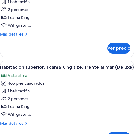
1 habitación
Casa
de
2 personas
campo
1 cama King
superior,
Wifi gratuito
1
Más
Más detalles
cama
detalles
King
sobre
Ver precio
Casa
size,
de
alberca
campo
Abrir
Un dormitorio con una cama grande, un
privada,
5
superior,
Habitación superior, 1 cama King size, frente al mar (Deluxe)
todas
vista
1
Vista al mar
cama
las
al
King
465 pies cuadrados
fotos
jardín
size,
de
1 habitación
(Gauguin
alberca
Habitación
privada,
Suite)
2 personas
vista
superior,
1 cama King
al
1
Wifi gratuito
jardín
cama
(Gauguin
Más
Más detalles
King
Suite)
detalles
size,
sobre