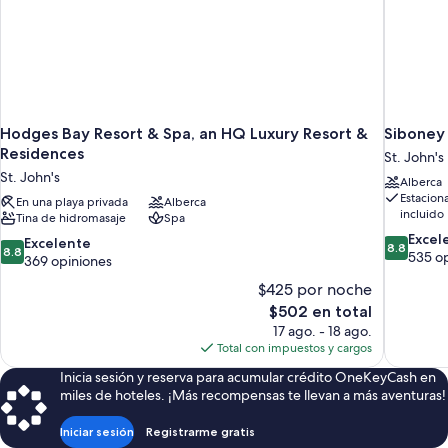
Hodges Bay Resort & Spa, an HQ Luxury Resort &
Siboney
Residences
St. John's
St. John's
Alberca
Estacion
En una playa privada
Alberca
incluido
Tina de hidromasaje
Spa
8.8
Excel
8.8
Excelente
8.8
8.8
de
535 o
de
369 opiniones
10,
10,
$425 por noche
Excelente
Excelente,
El
535
$502 en total
369
precio
opiniones
17 ago. - 18 ago.
opiniones
actual
Total con impuestos y cargos
es
Inicia sesión y reserva para acumular crédito OneKeyCash en
de
miles de hoteles. ¡Más recompensas te llevan a más aventuras!
$502
Iniciar sesión
Registrarme gratis