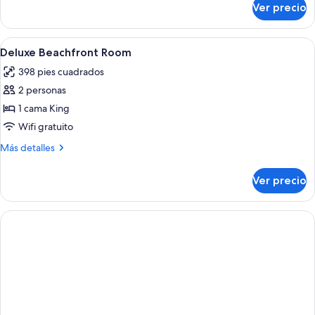
Ver precio
frente
Habitación
superior,
al
1
Abrir
Un dormitorio con techo de madera, c
mar
6
cama
Deluxe Beachfront Room
todas
(Deluxe)
King
398 pies cuadrados
size,
las
frente
2 personas
fotos
al
de
1 cama King
mar
Deluxe
(Deluxe)
Wifi gratuito
Beachfront
Más
Más detalles
Room
detalles
sobre
Ver precio
Deluxe
Beachfront
Room