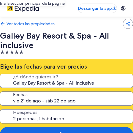
Ir a la sección principal de la página
Descargar la app
Ver todas las propiedades
Galley Bay Resort & Spa - All
inclusive
Propiedad
de
5.0
Elige las fechas para ver precios
estrellas
¿A dónde quieres ir?
Fechas
Huéspedes