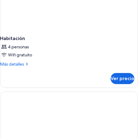
Habitación
4 personas
Wifi gratuito
Más
Más detalles
detalles
sobre
Ver precio
Habitación