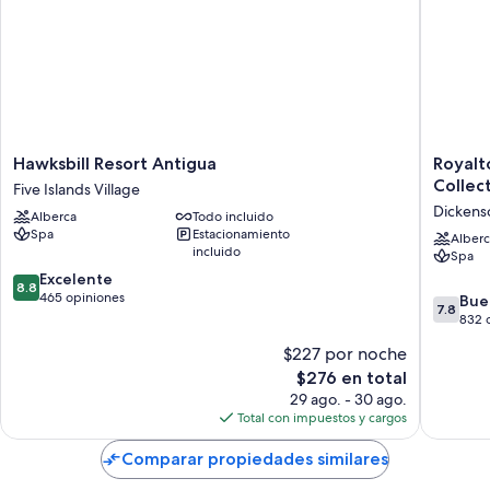
Hawksbill
Royalto
Hawksbill Resort Antigua
Royalt
Resort
CHIC
Collect
Five Islands Village
Antigua
Antigua,
Dickens
Alberca
Todo incluido
Five
An
Spa
Estacionamiento
Islands
Autogra
Alberc
incluido
Spa
Village
Collecti
8.8
Excelente
All-
8.8
de
465 opiniones
Inclusiv
7.8
Bue
7.8
10,
Resort
de
832 
Excelente,
–
10,
$227 por noche
465
Adults
Bueno,
opiniones
El
$276 en total
Only
832
precio
Dickens
opinion
29 ago. - 30 ago.
actual
Bay
Total con impuestos y cargos
es
de
Comparar propiedades similares
$276