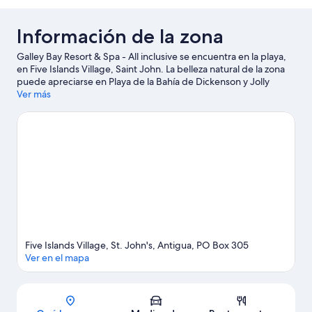
Información de la zona
Galley Bay Resort & Spa - All inclusive se encuentra en la playa,
en Five Islands Village, Saint John. La belleza natural de la zona
puede apreciarse en Playa de la Bahía de Dickenson y Jolly
Beach. También vale la pena conocer Antigua Botanical Gardens
Ver más
y Reservoir Range (vinoteca). Las actividades como buceo y
tours en bote ofrecen una gran oportunidad de disfrutar del
agua y, si buscas un poco de adrenalina, puedes hacer tours
ecológicos y delizamientos en tirolesa en los alrededores.
Visita
nuestra guía de Saint John
Ver más resorts en Saint John
Five Islands Village, St. John's, Antigua, PO Box 305
Ver en el mapa
Sección del mapa