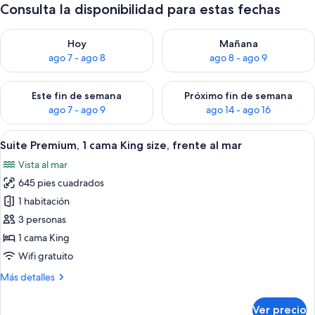
Consulta la disponibilidad para estas fechas
Consulta la disponibilidad para hoy ago 7 - ago 8
Consulta la disponibilidad pa
Hoy
Mañana
ago 7 - ago 8
ago 8 - ago 9
Consulta la disponibilidad para este fin de semana ago 7 - ag
Consulta la disponibilidad par
Este fin de semana
Próximo fin de semana
ago 7 - ago 9
ago 14 - ago 16
Abrir
Un dormitorio con una cama grande, u
10
Suite Premium, 1 cama King size, frente al mar
todas
Vista al mar
las
645 pies cuadrados
fotos
de
1 habitación
Suite
3 personas
Premium,
1 cama King
1
Wifi gratuito
cama
Más
Más detalles
King
detalles
size,
sobre
Ver precio
Suite