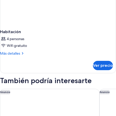
Habitación
4 personas
Wifi gratuito
Más
Más detalles
detalles
sobre
Ver precio
Habitación
También podría interesarte
Hodges Bay Resort & Spa, an HQ Luxury Resort & Residences
Siboney 
Anuncio
Anuncio