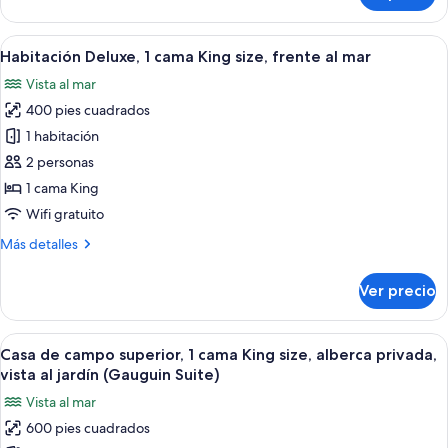
frente
Premium,
al
1
Abrir
Un dormitorio con techo de madera, u
mar
6
cama
Habitación Deluxe, 1 cama King size, frente al mar
todas
King
Vista al mar
size,
las
frente
400 pies cuadrados
fotos
al
de
1 habitación
mar
Habitación
2 personas
Deluxe,
1 cama King
1
Wifi gratuito
cama
Más
Más detalles
King
detalles
size,
sobre
Ver precio
frente
Habitación
Deluxe,
al
1
Abrir
Un dormitorio moderno con una cama 
mar
6
cama
Casa de campo superior, 1 cama King size, alberca privada,
todas
King
vista al jardín (Gauguin Suite)
size,
las
Vista al mar
frente
fotos
al
600 pies cuadrados
de
mar