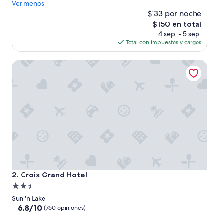
l
Ver menos
(749
p
$133 por noche
opiniones)
e
El
$150 en total
r
precio
4 sep. - 5 sep.
s
actual
Total con impuestos y cargos
o
es
n
de
Croix Grand Hotel
a
$150
l
y
l
i
m
p
i
e
z
a
d
e
Croix Grand Hotel
2. Croix Grand Hotel
l
Propiedad
H
de
o
Sun 'n Lake
t
2.5
6.8
6.8/10
(760 opiniones)
e
de
estrellas