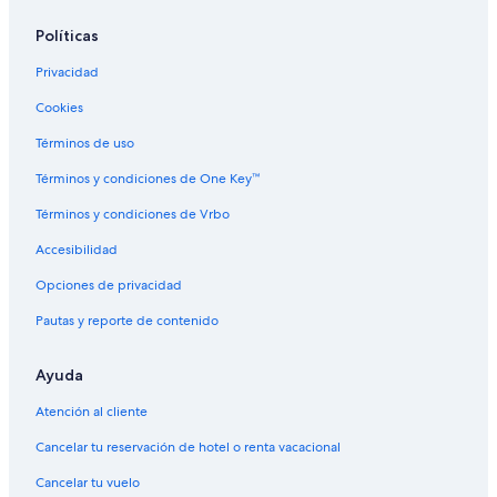
Hoteles con vista al mar en Florida
Políticas
Hoteles con vista en Florida
Privacidad
Hoteles en la naturaleza en Florida
Cookies
Hoteles de senderismo en Florida
Hoteles de golf en Avon Park
Términos de uso
Hoteles en la playa en Avon Park
Términos y condiciones de One Key™
Hoteles baratos en Avon Park
Términos y condiciones de Vrbo
Hoteles con bar en Avon Park
Accesibilidad
Hoteles con alberca en Avon Park
Opciones de privacidad
Hoteles que aceptan mascotas en Avon Park
Pautas y reporte de contenido
Hoteles de ski en Orlando
Ayuda
Hoteles de negocios en Orlando
Hoteles ecológicos en Orlando
Atención al cliente
Hoteles históricos en Orlando
Cancelar tu reservación de hotel o renta vacacional
Hoteles boutique en Orlando
Cancelar tu vuelo