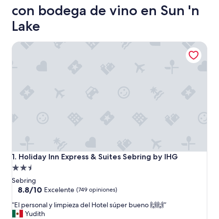
con bodega de vino en Sun 'n
Lake
Holiday Inn Express & Suites Sebring by IHG
Holiday Inn Express & Suites Sebring by IHG
1. Holiday Inn Express & Suites Sebring by IHG
Propiedad
de
Sebring
2.5
8.8
8.8/10
Excelente
(749 opiniones)
de
estrellas
“
“El personal y limpieza del Hotel súper bueno 🙌🙌”
10,
E
Yudith
Excelente,