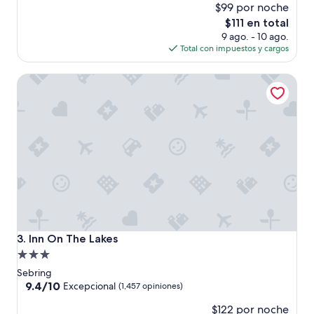
l
$99 por noche
10,
s
(760
El
$111 en total
ú
opiniones)
precio
9 ago. - 10 ago.
p
actual
Total con impuestos y cargos
e
es
r
de
Inn On The Lakes
b
$111
u
e
n
o
🙌
🙌
”
Inn On The Lakes
3. Inn On The Lakes
Propiedad
de
Sebring
3.0
9.4
9.4/10
Excepcional
(1,457 opiniones)
de
estrellas
$122 por noche
10,