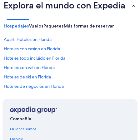
Explora el mundo con Expedia
a
estancia
s
de
y
1
t
noche
Hospedajes
o
Vuelos
Paquetes
Más formas de reservar
para
d
2
a
adultos.
Apart-Hoteles en Florida
l
Los
a
Hoteles con casino en Florida
precios
h
y
Hoteles todo incluido en Florida
a
la
b
disponibilidad
Hoteles con wifi en Florida
i
están
t
Hoteles de ski en Florida
sujetos
a
a
Hoteles de negocios en Florida
c
cambios.
i
Aplican
Hoteles ecológicos en Florida
ó
términos
n
Hoteles en la playa en Florida
adicionales.
e
Hoteles familiares en Florida
n
Compañía
g
Hoteles históricos en Florida
e
Quiénes somos
n
Hoteles románticos en Florida
e
Empleo