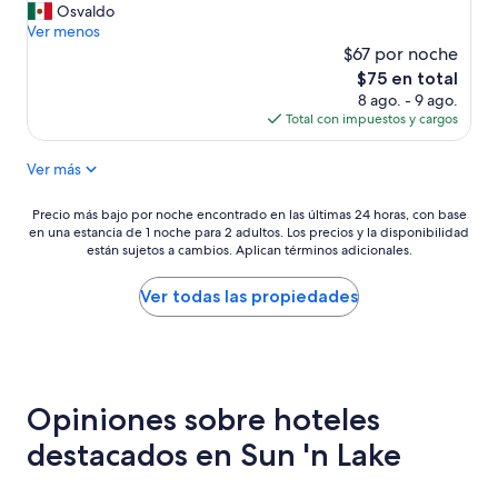
u
Osvaldo
opiniones)
y
Ver menos
m
$67 por noche
a
El
$75 en total
l
precio
8 ago. - 9 ago.
o
actual
Total con impuestos y cargos
l
es
o
de
Ver más
r
$75
l
a
Precio
Precio más bajo por noche encontrado en las últimas 24 horas, con base
s
en una estancia de 1 noche para 2 adultos. Los precios y la disponibilidad
más
s
están sujetos a cambios. Aplican términos adicionales.
bajo
a
por
b
noche
Ver todas las propiedades
a
encontrado
n
en
a
las
s
últimas
y
24
t
Opiniones sobre hoteles
horas,
r
con
destacados en Sun 'n Lake
a
base
l
en
l
una