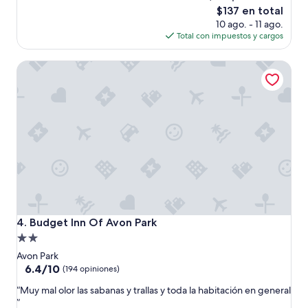
Excepcional,
El
$137 en total
(1,457
precio
10 ago. - 11 ago.
opiniones)
actual
Total con impuestos y cargos
es
de
Budget Inn Of Avon Park
$137
Budget Inn Of Avon Park
4. Budget Inn Of Avon Park
Propiedad
de
Avon Park
2.0
6.4
6.4/10
(194 opiniones)
de
estrellas
“
“Muy mal olor las sabanas y trallas y toda la habitación en general
10,
M
”
(194