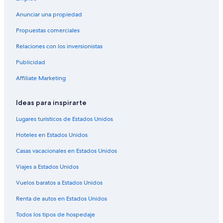
Hoteles baratos en Florida
r
Anunciar una propiedad
a
Hoteles cerca de la catedral en Florida
l
Propuestas comerciales
”
Hoteles cerca del acuario en Florida
Relaciones con los inversionistas
Hoteles cerca del bosque en Florida
Publicidad
Hoteles cerca del lago en Florida
Hoteles con aguas termales en Florida
Affiliate Marketing
Hoteles con aire acondicionado en Florida
Ideas para inspirarte
Hoteles con bar en Florida
Lugares turísticos de Estados Unidos
Hoteles con desayuno incluido en Florida
Hoteles en Estados Unidos
Hoteles con área de juegos en Florida
Casas vacacionales en Estados Unidos
Hoteles con parque acuático en Florida
Viajes a Estados Unidos
Hoteles con restaurante en Florida
Hoteles con hidromasaje en Florida
Vuelos baratos a Estados Unidos
Hoteles con traslado del/al aeropuerto en Florida
Renta de autos en Estados Unidos
Hoteles cerca de viñedos en Florida
Todos los tipos de hospedaje