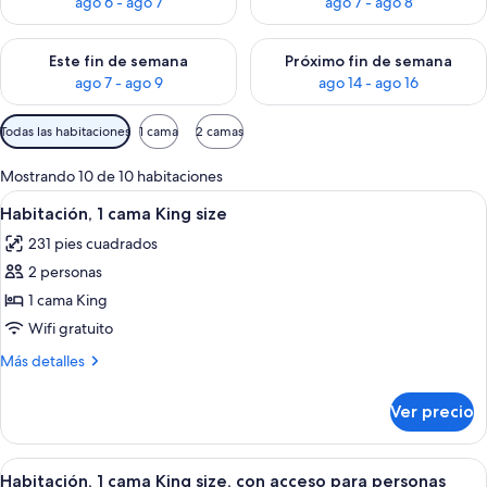
ago 6 - ago 7
ago 7 - ago 8
Consulta la disponibilidad para este fin de semana ago 7 - ag
Consulta la disponibilidad par
Este fin de semana
Próximo fin de semana
ago 7 - ago 9
ago 14 - ago 16
Filtros
Todas las habitaciones
1 cama
2 camas
disponibles
para
Mostrando 10 de 10 habitaciones
las
Abrir
Habitación de hotel con una cama gra
5
Habitación, 1 cama King size
habitaciones
todas
231 pies cuadrados
las
2 personas
fotos
de
1 cama King
Habitación,
Wifi gratuito
1
Más
Más detalles
cama
detalles
King
sobre
Ver precio
Habitación,
size
1
cama
Abrir
Habitación de hotel moderna con suel
4
King
Habitación, 1 cama King size, con acceso para personas