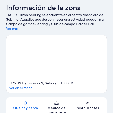
Información de la zona
TRU BY Hilton Sebring se encuentra en el centro financiero de
Sebring. Aquellos que deseen hacer una actividad pueden ir a
Campo de golf de Sebring y Club de campo Harder Hall,
mientras que quienes quieran apreciar la belleza natural del área
Ver más
pueden visitar Parque estatal Highlands Hammock y Rafter T
Ranch Phase I Conservation Easement. También vale la pena
conocer Game Time y Complejo cultural Altvater. Encontrarás
muchas opciones para disfrutar del aire libre con actividades
como paseos a pie o ciclismo en senderos.
Visita nuestra guía de
Sebring
1775 US Highway 27 S, Sebring, FL, 33875
Ver en el mapa
Sección del mapa
Qué hay cerca
Medios de
Restaurantes
transporte