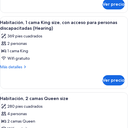
sobre
size,
Ver precio
Habitación,
con
1
acceso
cama
Abrir
Habitación de hotel con dos camas, un e
5
para
King
Habitación, 1 cama King size, con acceso para personas
todas
size,
personas
discapacitadas (Hearing)
con
las
discapacitadas
369 pies cuadrados
acceso
fotos
(Roll-
para
2 personas
de
personas
In
1 cama King
Habitación,
discapacitadas
Shower)
(Roll-
1
Wifi gratuito
In
cama
Más
Más detalles
Shower)
King
detalles
sobre
size,
Ver precio
Habitación,
con
1
acceso
cama
Abrir
Habitación de hotel con dos camas, un e
5
para
King
Habitación, 2 camas Queen size
todas
size,
personas
280 pies cuadrados
con
las
discapacitadas
acceso
4 personas
fotos
(Hearing)
para
de
2 camas Queen
personas