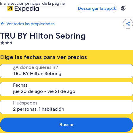
Ir a la sección principal de la página
Descargar la app
Ver todas las propiedades
TRU BY Hilton Sebring
Propiedad
de
2.5
Elige las fechas para ver precios
estrellas
¿A dónde quieres ir?
Fechas
Huéspedes
Buscar