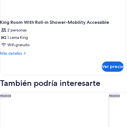
King Room With Roll-in Shower-Mobility Accessible
2 personas
1 cama King
Wifi gratuito
Más
Más detalles
detalles
sobre
Ver precio
King
Room
With
También podría interesarte
Roll-
in
Shower-
La Quinta Inn & Suites by Wyndham Sebring
SEVEN S
Anuncio
Anuncio
Mobility
Accessible