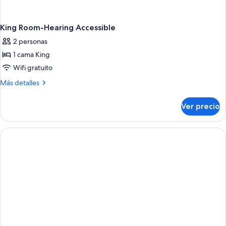
King Room-Hearing Accessible
2 personas
1 cama King
Wifi gratuito
Más
Más detalles
detalles
sobre
Ver precio
King
Room-
Hearing
Accessible