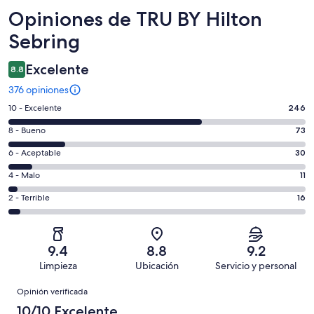
Opiniones
Opiniones de TRU BY Hilton
Sebring
Excelente
8.8
376 opiniones
Puntuación
10 - Excelente
246
de
Puntuación
8 - Bueno
73
10,
de
es
Puntuación
6 - Aceptable
30
8,
decir,
de
es
Puntuación
4 - Malo
11
Excelente.
6,
decir,
de
Basada
es
Puntuación
2 - Terrible
16
Bueno.
4,
en
decir,
de
Basada
es
246
Aceptable.
2,
en
decir,
de
Basada
es
73
Malo.
9.4
8.8
9.2
376
en
decir,
de
Basada
Limpieza
Ubicación
Servicio y personal
opiniones
30
Terrible.
376
en
Opiniones
de
Basada
opiniones
Opinión verificada
11
376
en
de
10/10 Excelente