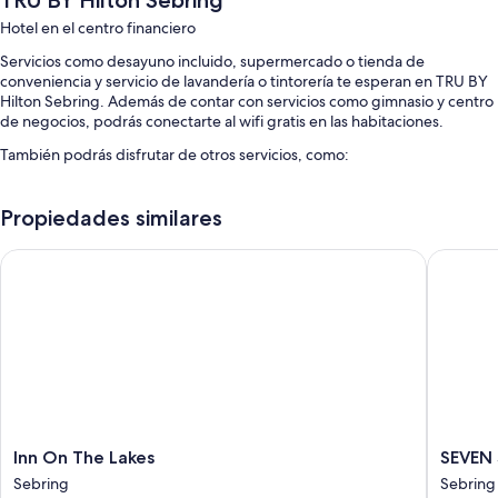
TRU BY Hilton Sebring
Hotel en el centro financiero
Servicios como desayuno incluido, supermercado o tienda de
conveniencia y servicio de lavandería o tintorería te esperan en TRU BY
Hilton Sebring. Además de contar con servicios como gimnasio y centro
de negocios, podrás conectarte al wifi gratis en las habitaciones.
También podrás disfrutar de otros servicios, como:
Estacionamiento gratis
Propiedades similares
Check-out exprés, check-in exprés y elevador
Café o té en el lobby, no se permite fumar en la propiedad y caja de
Inn On The Lakes
SEVEN S
seguridad en la recepción
Los huéspedes comparten excelentes opiniones de aspectos como
la atención del personal
Características de la habitación
Las 82 habitaciones cuentan con comodidades como aire
acondicionado, además de beneficios como wifi gratis y silla de
escritorio.
Inn
SEVEN
Inn On The Lakes
SEVEN 
Otros de los servicios que también encontrarás en las habitaciones
On
Sebring
Sebring
Sebring
incluyen:
The
Racewa