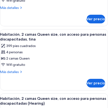
Habitación,
discapacitadas
Wifi gratuito
(Hearing)
2
Más
Más detalles
camas
detalles
Queen
sobre
Ver precio
Habitación,
size
2
camas
Abrir
Habitación de hotel con dos camas, un e
4
Queen
Habitación, 2 camas Queen size, con acceso para personas
todas
size
discapacitadas, tina
las
399 pies cuadrados
fotos
4 personas
de
2 camas Queen
Habitación,
2
Wifi gratuito
camas
Más
Más detalles
Queen
detalles
sobre
size,
Ver precio
Habitación,
con
2
acceso
camas
Abrir
Habitación de hotel con dos camas, un e
5
para
Queen
Habitación, 2 camas Queen size, con acceso para personas
todas
size,
personas
discapacitadas (Hearing)
con
las