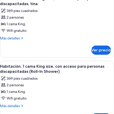
todas
size
discapacitadas, tina
las
369 pies cuadrados
fotos
2 personas
de
1 cama King
Habitación,
1
Wifi gratuito
cama
Más
Más detalles
King
detalles
sobre
size,
Ver precio
Habitación,
con
1
acceso
cama
Abrir
Habitación de hotel moderna con suel
4
para
King
Habitación, 1 cama King size, con acceso para personas
todas
size,
personas
discapacitadas (Roll-In Shower)
con
las
discapacitadas,
369 pies cuadrados
acceso
fotos
tina
para
2 personas
de
personas
1 cama King
Habitación,
discapacitadas,
tina
1
Wifi gratuito
cama
Más
Más detalles
King
detalles