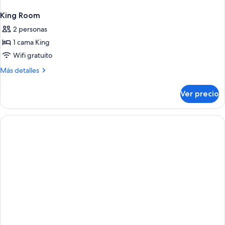
King Room
2 personas
1 cama King
Wifi gratuito
Más
Más detalles
detalles
sobre
Ver precio
King
Room