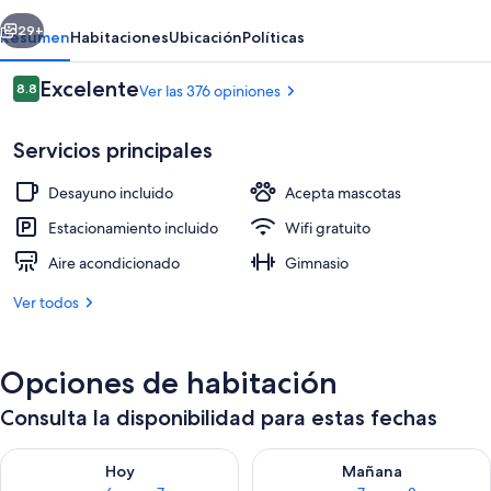
Sebring
erior
Siguiente
29+
Resumen
Habitaciones
Ubicación
Políticas
Opiniones
Excelente
8.8
Ver las 376 opiniones
8.8 de 10,
Servicios principales
Desayuno incluido
Acepta mascotas
Estacionamiento incluido
Wifi gratuito
Aire acondicionado
Gimnasio
Desayuno incluido todos los días
Ver todos
Opciones de habitación
Consulta la disponibilidad para estas fechas
Consulta la disponibilidad para hoy ago 6 - ago 7
Consulta la disponibilidad pa
Hoy
Mañana