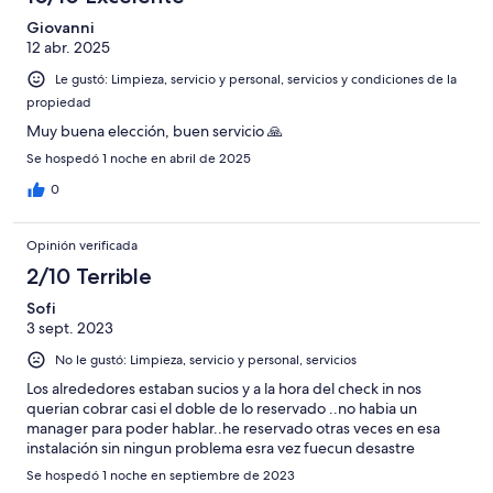
opiniones
16
376
de
Giovanni
opiniones
12 abr. 2025
376
opiniones
Le gustó: Limpieza, servicio y personal, servicios y condiciones de la
propiedad
Muy buena elección, buen servicio 🙏
Se hospedó 1 noche en abril de 2025
0
Opinión verificada
2/10 Terrible
Sofi
3 sept. 2023
No le gustó: Limpieza, servicio y personal, servicios
Los alrededores estaban sucios y a la hora del check in nos
querian cobrar casi el doble de lo reservado ..no habia un
manager para poder hablar..he reservado otras veces en esa
instalación sin ningun problema esra vez fuecun desastre
Se hospedó 1 noche en septiembre de 2023