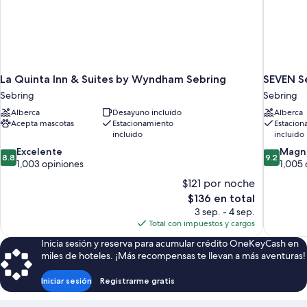
La Quinta Inn & Suites by Wyndham Sebring
SEVEN S
Sebring
Sebring
Alberca
Desayuno incluido
Alberca
Acepta mascotas
Estacionamiento
Estacion
incluido
incluido
8.8
9.2
Excelente
Magní
8.8
9.2
de
de
1,003 opiniones
1,005 
10,
10,
$121 por noche
Excelente,
Magnífico
El
$136 en total
1,003
1,005
precio
3 sep. - 4 sep.
opiniones
opiniones
actual
Total con impuestos y cargos
es
Inicia sesión y reserva para acumular crédito OneKeyCash en
de
miles de hoteles. ¡Más recompensas te llevan a más aventuras!
$136
Iniciar sesión
Registrarme gratis