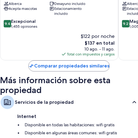
Alberca
Desayuno incluido
Alberc
Lakes
Hotel
Baños con tinas o regaderas y amenidades de baño gratuitas
Acepta mascotas
Estacionamiento
Estaci
Sebring
Sebring
incluido
inclui
Televisiones LCD de 55 pulgadas con canales de televisión premium
9.4
9.2
Excepcional
Mag
Refrigeradores, cunas o camas infantiles y calefacción
9.4
9.2
de
de
1,455 opiniones
1,00
10,
10,
$122 por noche
Excepcional,
Magnífi
El
$137 en total
1,455
1,005
precio
opiniones
opinion
10 ago. - 11 ago.
actual
Total con impuestos y cargos
es
de
Comparar propiedades similares
$137
Más información sobre esta
propiedad
Servicios de la propiedad
Internet
Disponible en todas las habitaciones: wifi gratis
Disponible en algunas áreas comunes: wifi gratis