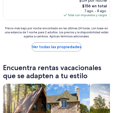
$139 por noche
(269
n
opiniones)
El
$156 en total
n
precio
7 ago. - 8 ago.
i
actual
Total con impuestos y cargos
n
es
g
de
v
Precio
$156
Precio más bajo por noche encontrado en las últimas 24 horas, con base en
i
una estancia de 1 noche para 2 adultos. Los precios y la disponibilidad están
más
e
sujetos a cambios. Aplican términos adicionales.
bajo
w
por
.
noche
Ver todas las propiedades
H
encontrado
o
en
s
las
t
últimas
Encuentra rentas vacacionales
w
24
a
horas,
que se adapten a tu estilo
s
con
h
base
o
Buscar cabañas
Buscar casas de campo
Buscar casas
en
s
una
p
estancia
i
de
t
1
a
noche
b