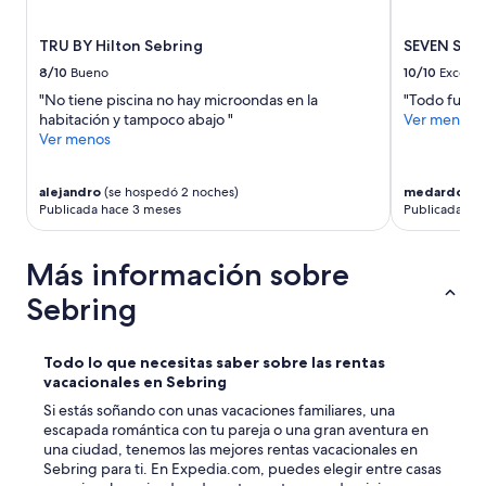
TRU BY Hilton Sebring
SEVEN Sebr
8/10
Bueno
10/10
Excelen
"No tiene piscina no hay microondas en la
"Todo fue es
habitación y tampoco abajo "
Ver menos
Ver menos
alejandro
(se hospedó 2 noches)
medardo
(se
Publicada hace 3 meses
Publicada ha
Más información sobre
Sebring
Todo lo que necesitas saber sobre las rentas
vacacionales en Sebring
Si estás soñando con unas vacaciones familiares, una
escapada romántica con tu pareja o una gran aventura en
una ciudad, tenemos las mejores rentas vacacionales en
Sebring para ti. En Expedia.com, puedes elegir entre casas