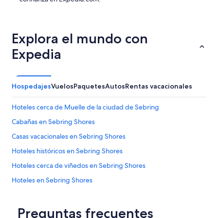
Explora el mundo con
Expedia
Hospedajes
Vuelos
Paquetes
Autos
Rentas vacacionales
Hoteles cerca de Muelle de la ciudad de Sebring
Cabañas en Sebring Shores
Casas vacacionales en Sebring Shores
Hoteles históricos en Sebring Shores
Hoteles cerca de viñedos en Sebring Shores
Hoteles en Sebring Shores
Hoteles cerca de Club de campo Harder Hall
Hoteles en Orlando
Preguntas frecuentes