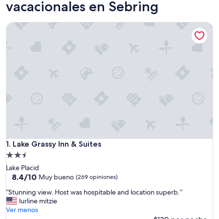
vacacionales en Sebring
Lake Grassy Inn & Suites
Lake Grassy Inn & Suites
1. Lake Grassy Inn & Suites
Propiedad
de
Lake Placid
2.5
8.4
8.4/10
Muy bueno
(269 opiniones)
de
estrellas
“
“Stunning view. Host was hospitable and location superb.”
10,
S
lurline mitzie
Muy
t
Ver menos
bueno,
u