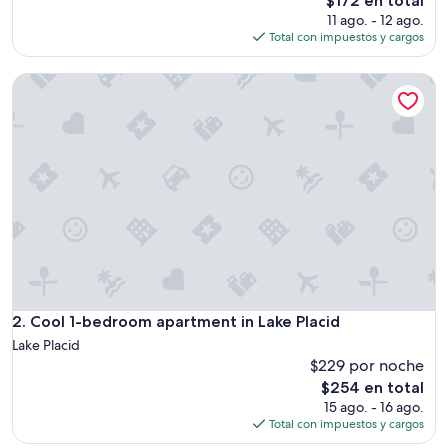
$172 en total
i
precio
11 ago. - 12 ago.
o
actual
Total con impuestos y cargos
n
es
w
de
Cool 1-bedroom apartment in Lake Placid
a
$172
s
g
r
e
a
t
.
A
s
h
o
r
t
Cool 1-bedroom apartment in Lake Placid
2. Cool 1-bedroom apartment in Lake Placid
w
Lake Placid
a
$229 por noche
l
El
$254 en total
k
precio
t
15 ago. - 16 ago.
actual
o
Total con impuestos y cargos
es
b