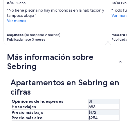
8/10
Bueno
10/10
Excel
a
p
"No tiene piscina no hay microondas en la habitación y
"Todo fue 
a
tampoco abajo "
Ver meno
r
Ver menos
t
m
alejandro
(se hospedó 2 noches)
medardo
(
e
Publicada hace 3 meses
Publicada 
n
t
w
Más información sobre
a
s
Sebring
a
n
e
Apartamentos en Sebring en
a
s
cifras
y
c
Opiniones de huéspedes
31
o
Hospedajes
683
m
Precio más bajo
$172
m
Precio más alto
$254
u
t