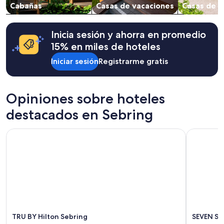
Cabañas
Casas de vacaciones
Casas de 
y
w
la
o
disponibilidad
r
están
Inicia sesión y ahorra en promedio
k
sujetos
t
15% en miles de hoteles
a
h
cambios.
Iniciar sesión
Registrarme gratis
e
Aplican
1
términos
2
adicionales.
h
Opiniones sobre hoteles
r
s
destacados en Sebring
o
f
TRU BY Hilton Sebring
SEVEN Seb
S
e
b
r
i
n
g
.
T
h
TRU BY Hilton Sebring
SEVEN Se
e