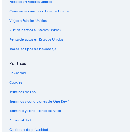
Hoteles en Estados Unidos
Cabañas en Lorida
Casas vacacionales en Estados Unidos
Hoteles cerca de Highlands Multi Sport Complex
Viajes a Estados Unidos
Apart-Hoteles en Lake Placid
Cabañas en Lake Placid
Vuelos baratos a Estados Unidos
Casas de huéspedes en Lake Placid
Renta de autos en Estados Unidos
Casas vacacionales en Lake Placid
Todos los tipos de hospedaje
Resorts en Lake Placid
Políticas
Hoteles en Orlando
Privacidad
Apart-Hoteles en Negrotown Knoll
Cookies
Cabañas en Florida
Casas de campo en Florida
Términos de uso
Casas en los árboles en Florida
Términos y condiciones de One Key™
Casas flotantes en Florida
Términos y condiciones de Vrbo
Castillos en Florida
Accesibilidad
Cruceros en Florida
Opciones de privacidad