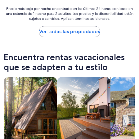
de
a
Precio
$254
Precio más bajo por noche encontrado en las últimas 24 horas, con base en
r
una estancia de 1 noche para 2 adultos. Los precios y la disponibilidad están
más
s
sujetos a cambios. Aplican términos adicionales.
bajo
a
por
n
noche
Ver todas las propiedades
d
encontrado
r
en
e
las
s
últimas
t
Encuentra rentas vacacionales
24
a
horas,
que se adapten a tu estilo
u
con
r
base
a
Buscar cabañas
Buscar casas de vacaciones
Buscar casa
en
n
una
t
estancia
s
de
.
1
I
noche
c
para
a
2
m
adultos.
e
Los
t
precios
o