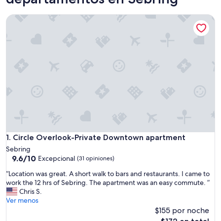
Circle Overlook-Private Downtown apartment
Circle Overlook-Private Downtown apartment
1. Circle Overlook-Private Downtown apartment
Sebring
9.6
9.6/10
Excepcional
(31 opiniones)
de
“
“Location was great. A short walk to bars and restaurants. I came to
10,
L
work the 12 hrs of Sebring. The apartment was an easy commute. ”
Excepcional,
o
Chris S.
(31
c
Ver menos
opiniones)
a
$155 por noche
t
El