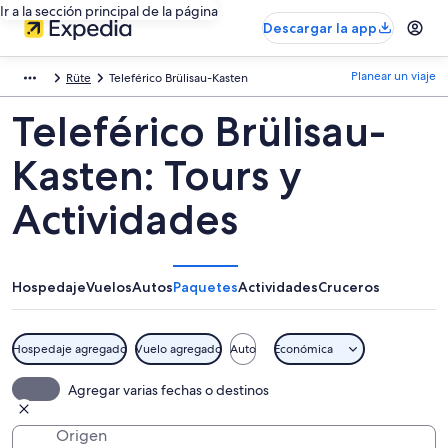
Ir a la sección principal de la página
Descargar la app
Planear un viaje
Rüte
Teleférico Brülisau-Kasten
Teleférico Brülisau-
Kasten: Tours y
Actividades
Hospedaje
Vuelos
Autos
Paquetes
Actividades
Cruceros
Hospedaje agregado
Vuelo agregado
Auto
Económica
Agregar varias fechas o destinos
Origen