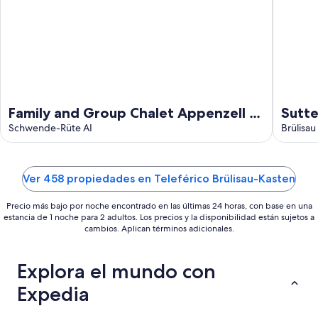
ago
Family and Group Chalet Appenzell at
Sutte
the Alpstein - Hotel Brülisau /
Schwende-Rüte AI
Inte
Brülisau
Weissbad
Ver 458 propiedades en Teleférico Brülisau-Kasten
Precio más bajo por noche encontrado en las últimas 24 horas, con base en una
estancia de 1 noche para 2 adultos. Los precios y la disponibilidad están sujetos a
cambios. Aplican términos adicionales.
Explora el mundo con
Expedia