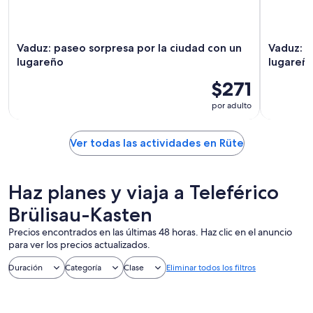
Vaduz: paseo sorpresa por la ciudad con un
Vaduz: p
lugareño
lugareñ
$271
por adulto
Ver todas las actividades en Rüte
Haz planes y viaja a Teleférico
Brülisau-Kasten
Precios encontrados en las últimas 48 horas. Haz clic en el anuncio
para ver los precios actualizados.
Duración
Categoría
Clase
Eliminar todos los filtros