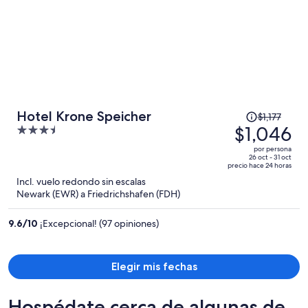
El
Hotel Krone Speicher
$1,177
precio
$1,046
3.5
era
out
por persona
de
of
26 oct - 31 oct
precio hace 24 horas
$1,177
5
Incl. vuelo redondo sin escalas
y
Newark (EWR) a Friedrichshafen (FDH)
ahora
es
9.6
/
10
¡Excepcional! (97 opiniones)
de
$1,046
por
Elegir mis fechas
persona
Hospédate cerca de algunas de