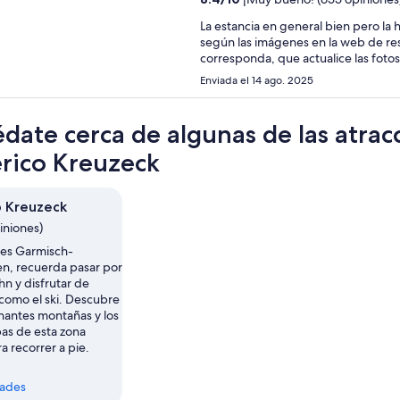
La estancia en general bien pero la 
según las imágenes en la web de rese
corresponda, que actualice
Enviada el 14 ago. 2025
date cerca de algunas de las atrac
érico Kreuzeck
o Kreuzeck
piniones)
tes Garmisch-
en, recuerda pasar por
n y disfrutar de
 como el ski. Descubre
nantes montañas y los
pas de esta zona
a recorrer a pie.
dades