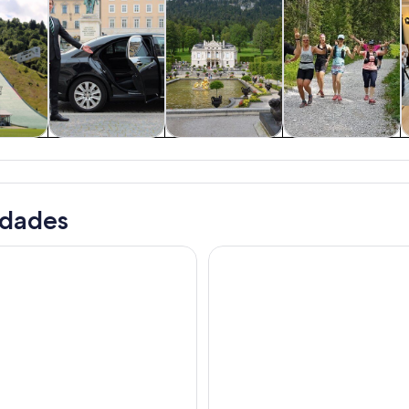
 y
Tours privados y
Cultura e historia
Aventura y
nes de
personalizados
actividades al
ía
aire libre
idades
reales: excursión de un día a Neuschwanstein y al palacio Lind
Excursión de un día al casti