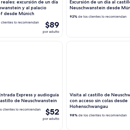
 reales: excursión de un día
Excursión de un día al castil
wanstein y al palacio
Neuschwanstein desde Mún
f desde Múnich
92%
de los clientes lo recomiendan
$89
 clientes lo recomiendan
por adulto
ntrada Express y audioguía para el castillo de Neuschwanstein
Visita al castillo de Neuschw
 Entrada Express y audioguía
Visita al castillo de Neusch
castillo de Neuschwanstein
con acceso sin colas desde
Hohenschwangau
$52
s clientes lo recomiendan
98%
de los clientes lo recomiendan
por adulto