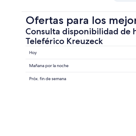
Ofertas para los mejo
Consulta disponibilidad de 
Teleférico Kreuzeck
Consultar
Hoy
los
precios
Consultar
Mañana por la noche
cerca
precios
de
cerca
Consultar
Próx. fin de semana
Teleférico
de
precios
Kreuzeck
Teleférico
cerca
para
Kreuzeck
de
hoy,
para
Teleférico
8
mañana
Kreuzeck
ago
por
para
-
la
el
9
noche,
próximo
ago
9