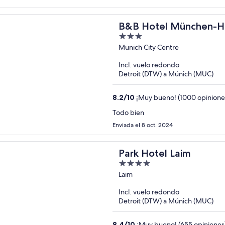
B&B Hotel München-H
3
out
Munich City Centre
of
Incl. vuelo redondo
5
Detroit (DTW) a Múnich (MUC)
8.2
/
10
¡Muy bueno! (1000 opinione
Todo bien
Enviada el 8 oct. 2024
Park Hotel Laim
4
out
Laim
of
Incl. vuelo redondo
5
Detroit (DTW) a Múnich (MUC)
8.4
/
10
¡Muy bueno! (655 opiniones