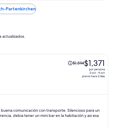
ch-Partenkirchen
s actualizados.
El
$1,371
$1,594
precio
por persona
era
2 oct - 4 oct
precio hace 2 días
de
$1,594
y
ahora
es
de
ena comunicación con transporte. Silencioso para un
$1,371
, debia tener un mini bar en la habitación y asi esa
por
persona