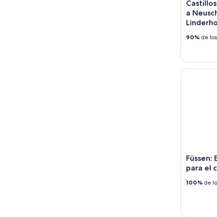
Castillos
a Neusch
Linderho
90%
de los
Füssen: E
Füssen:
para el 
100%
de lo