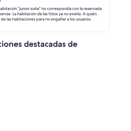
es
de
habitación “junior suite” no correspondía con la reservada
$1,870
rvas. La habitación de las fotos ya no existía. A quién
por
 las fotos de las habitaciones para no engañar a los usuarios.
persona
ciones destacadas de