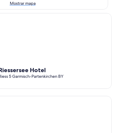
Mostrar mapa
Western
essersee Hotel
Riessersee Hotel
Riess 5 Garmisch-Partenkirchen BY
tel Quellenhof