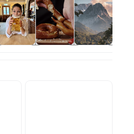
Alimentos,
Clases y talleres
Bodas y luna de
bebidas y vida
miel
nocturna
erhof desde Múnich
llo de Neuschwanstein desde Múnich
Excursión VIP Neuschwanstein, Linderhof y Grott