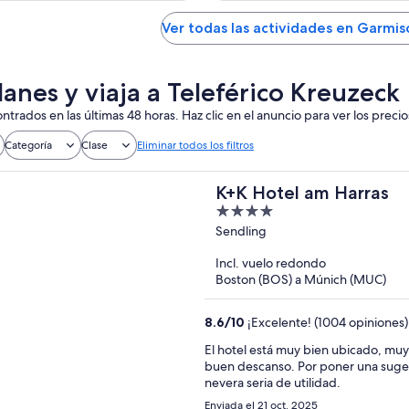
Ver todas las actividades en Garmis
lanes y viaja a Teleférico Kreuzeck
ntrados en las últimas 48 horas. Haz clic en el anuncio para ver los precio
Categoría
Clase
Eliminar todos los filtros
K+K Hotel am Harras
4
out
Sendling
of
Incl. vuelo redondo
5
Boston (BOS) a Múnich (MUC)
8.6
/
10
¡Excelente! (1004 opiniones)
El hotel está muy bien ubicado, muy bu
buen descanso. Por poner una sugerencia
nevera seria de utilidad.
Enviada el 21 oct. 2025