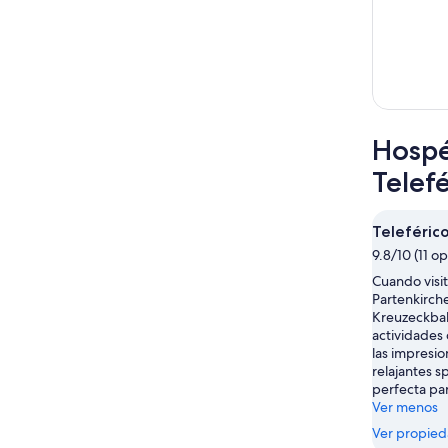
Hospé
Telef
Teleféric
9.8/10 (11 o
Cuando visi
Partenkirch
Kreuzeckbah
actividades
las impresio
relajantes s
perfecta par
Ver menos
Ver propie