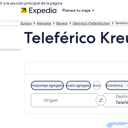
Ir a la sección principal de la página
Planea tu viaje
Europa
Alemania
Baviera
Garmisch-Partenkirchen
Teleféri
Teleférico Kre
Hospedaje agregado
Vuelo agregado
Auto
Económica
Origen
Desti
Explorar mapa
Tours y ex