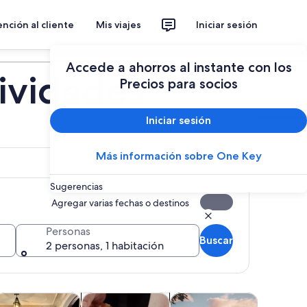
nción al cliente
Mis viajes
Iniciar sesión
Planear un viaje
Accede a ahorros al instante con los
tividades
Precios para socios
Iniciar sesión
Más información sobre One Key
Sugerencias
Agregar varias fechas o destinos
Personas
Buscar
2 personas, 1 habitación
 pestaña
eva pestaña
Se abrirá en una nueva pestaña
Se abrirá en una nueva pesta
Se abrirá en una nueva pest
Se abri
es al aire libre
limentos, bebidas y vida nocturna
Clases y talleres
Bodas y luna de miel