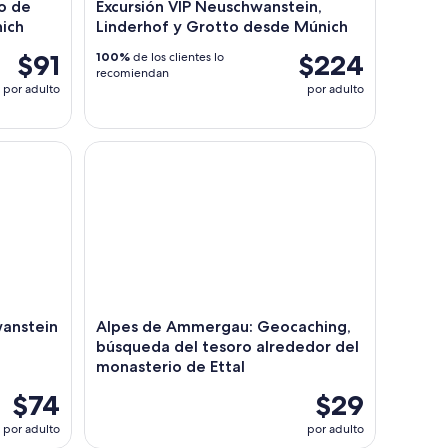
lo de
Excursión VIP Neuschwanstein,
ich
Linderhof y Grotto desde Múnich
$91
$224
100%
de los clientes lo
recomiendan
por adulto
por adulto
anstein con acceso sin colas desde Hohenschwangau
Alpes de Ammergau: Geocaching, búsqueda del te
wanstein
Alpes de Ammergau: Geocaching,
búsqueda del tesoro alrededor del
monasterio de Ettal
$74
$29
por adulto
por adulto