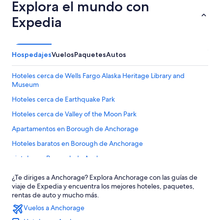
Explora el mundo con
Expedia
Hospedajes
Vuelos
Paquetes
Autos
Hoteles cerca de Wells Fargo Alaska Heritage Library and
Museum
Hoteles cerca de Earthquake Park
Hoteles cerca de Valley of the Moon Park
Apartamentos en Borough de Anchorage
Hoteles baratos en Borough de Anchorage
Hoteles en Borough de Anchorage
Hoteles cerca de Wells Fargo History Museum
¿Te diriges a Anchorage? Explora Anchorage con las guías de
viaje de Expedia y encuentra los mejores hoteles, paquetes,
Hoteles cerca de Anchorage Football Stadium
rentas de auto y mucho más.
Hoteles cerca de Mulcahy Stadium
Vuelos a Anchorage
Hoteles de ski en Rogers Park