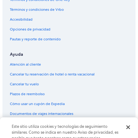
Términos y condiciones de Vrbo
Accesibilidad
Opciones de privacidad
Pautas y reporte de contenido
Ayuda
Atención al cliente
Cancelar tu reservación de hotel o renta vacacional
Cancelar tu vuelo
Plazos de reembolso
Cómo usar un cupón de Expedia
Documentos de viajes internacionales
Este sitio utiliza cookies y tecnologías de seguimiento
© 2026 Expedia, Inc., una empresa de Expedia Group. Todos los
derechos reservados. Expedia y el logo de Expedia son marcas
similares. Como se indica en nuestro Aviso de privacidad, es
registradas o marcas comerciales de Expedia, Inc. CST# 2029030-50.