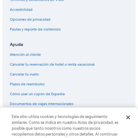
Accesibilidad
Opciones de privacidad
Pautas y reporte de contenido
Ayuda
Atención al cliente
Cancelar tu reservación de hotel o renta vacacional
Cancelar tu vuelo
Plazos de reembolso
Cómo usar un cupón de Expedia
Documentos de viajes internacionales
Este sitio utiliza cookies y tecnologías de seguimiento
© 2026 Expedia, Inc., una empresa de Expedia Group. Todos los
derechos reservados. Expedia y el logo de Expedia son marcas
similares. Como se indica en nuestro Aviso de privacidad, es
registradas o marcas comerciales de Expedia, Inc. CST# 2029030-50.
posible que tanto nosotros como nuestros socios
recopilemos datos personales y otros detalles. Al continuar