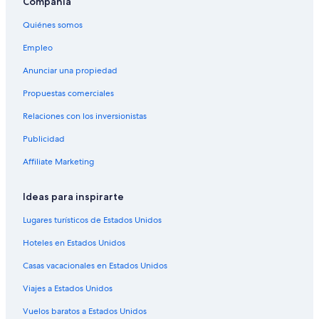
Compañía
Hoteles con aguas termales en Nelson
Quiénes somos
Hoteles en Nelson
Empleo
Hoteles en Sparwood
Anunciar una propiedad
Apartamentos en Panorama
Propuestas comerciales
Hoteles con spa en Panorama
Relaciones con los inversionistas
Hoteles en la playa en Panorama
Publicidad
Hoteles con desayuno incluido en Panorama
Affiliate Marketing
Hoteles con traslado del/al aeropuerto en Panorama
Hoteles de senderismo en Panorama
Ideas para inspirarte
Hoteles en Panorama
Lugares turísticos de Estados Unidos
Hoteles en Riondel
Hoteles en Estados Unidos
B&B en Lake Windermere
Casas vacacionales en Estados Unidos
Resorts en Lake Windermere
Viajes a Estados Unidos
Hoteles en la playa en Lake Windermere
Vuelos baratos a Estados Unidos