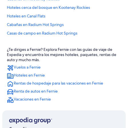
Hoteles cerca del bosque en Kootenay Rockies
Hoteles en Canal Flats
Cabañas en Radium Hot Springs
Casas de campo en Radium Hot Springs
Resorts en Radium Hot Springs
¿Te diriges a Fernie? Explora Fernie con las guías de viaje de
Hoteles baratos en Radium Hot Springs
Expedia y encuentra los mejores hoteles, paquetes, rentas de
Hoteles en Radium Hot Springs
auto y mucho más.
Vuelos a Fernie
Moteles en Radium Hot Springs
Hoteles en Fernie
Hoteles en Kimberley
Rentas de hospedaje para las vacaciones en Fernie
Hoteles en Elkford
Renta de autos en Fernie
Hoteles en Balfour
Vacaciones en Fernie
Hoteles en Cranbrook
Hoteles en Wasa
Cabañas en Nelson
Hoteles de lujo en Nelson