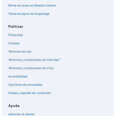
Hoteles baratos en Invermere
Renta de autos en Estados Unidos
Hoteles en Invermere
Todos los tipos de hospedaje
Casas de campo en Kaslo
Hoteles en Fairmont Hot Springs
Políticas
Hoteles cerca de Terex 33-19 Titan
Privacidad
Cabañas en Creston
Cookies
Hoteles en Creston
Términos de uso
Hoteles en Edgewater
Términos y condiciones de One Key™
Hoteles cerca de Pista de patinaje sobre hielo Fernie Memorial
Arena
Términos y condiciones de Vrbo
Hoteles en Windermere
Accesibilidad
Opciones de privacidad
Pautas y reporte de contenido
Ayuda
Atención al cliente