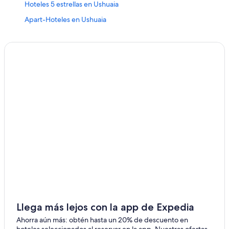
Hoteles 5 estrellas en Ushuaia
Apart-Hoteles en Ushuaia
B&B en Ushuaia
Cabañas en Ushuaia
Campings en Ushuaia
Casas de campo en Ushuaia
Casas de huéspedes en Ushuaia
Casas vacacionales en Ushuaia
Cruceros en Ushuaia
Apartamentos en Ushuaia
Hoteles haciendas en Ushuaia
Hostales en Ushuaia
Apart-Hoteles en Ushuaia
Hoteles Cápsula en Ushuaia
Llega más lejos con la app de Expedia
Hoteles con concierge en Ushuaia
Ahorra aún más: obtén hasta un 20% de descuento en