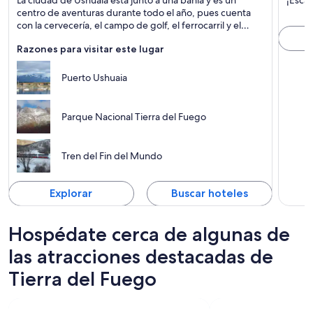
Tours, Senderismo y Naturaleza
Desta
centro de aventuras durante todo el año, pues cuenta
con la cervecería, el campo de golf, el ferrocarril y el
centro de ski ubicados más al sur del mundo.
Razones para visitar este lugar
Puerto Ushuaia
Parque Nacional Tierra del Fuego
Tren del Fin del Mundo
Explorar
Buscar hoteles
Hospédate cerca de algunas de
las atracciones destacadas de
Tierra del Fuego