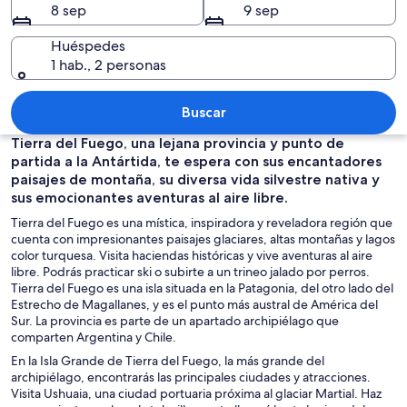
8 sep
9 sep
Huéspedes
1 hab., 2 personas
Cordillera nevada con un valle y cumb
Buscar
Tierra del Fuego, una lejana provincia y punto de
partida a la Antártida, te espera con sus encantadores
paisajes de montaña, su diversa vida silvestre nativa y
sus emocionantes aventuras al aire libre.
Tierra del Fuego es una mística, inspiradora y reveladora región que
cuenta con impresionantes paisajes glaciares, altas montañas y lagos
color turquesa. Visita haciendas históricas y vive aventuras al aire
libre. Podrás practicar ski o subirte a un trineo jalado por perros.
Tierra del Fuego es una isla situada en la Patagonia, del otro lado del
Estrecho de Magallanes, y es el punto más austral de América del
Sur. La provincia es parte de un apartado archipiélago que
comparten Argentina y Chile.
En la Isla Grande de Tierra del Fuego, la más grande del
archipiélago, encontrarás las principales ciudades y atracciones.
Visita Ushuaia, una ciudad portuaria próxima al glaciar Martial. Haz