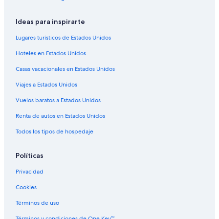
Hoteles con desayuno incluido en Ushuaia
Hoteles con gimnasio en Ushuaia
Ideas para inspirarte
Hoteles con guardería en Ushuaia
Lugares turísticos de Estados Unidos
Hoteles con parque acuático en Ushuaia
Hoteles en Estados Unidos
Hoteles con alberca en Ushuaia
Casas vacacionales en Estados Unidos
Hoteles con restaurante en Ushuaia
Viajes a Estados Unidos
Hoteles con sauna en Ushuaia
Vuelos baratos a Estados Unidos
Hoteles con hidromasaje en Ushuaia
Renta de autos en Estados Unidos
Hoteles con traslado del/al aeropuerto en Ushuaia
Todos los tipos de hospedaje
Hoteles con vista en Ushuaia
Hoteles gay friendly en Ushuaia
Políticas
Hoteles para bodas en Ushuaia
Privacidad
Hoteles de senderismo en Ushuaia
Cookies
Hoteles para fumadores en Ushuaia
Términos de uso
Hoteles que aceptan mascotas en Ushuaia
Términos y condiciones de One Key™