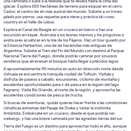
una caminata o sube a la telesilla que te llevará hasta la cima del
glaciar. Explora 650 hectáreas de terreno para esquiar en el cerro
Castor, el centro de ski más austral del mundo. Súbete a un trineo
jalado por perros, usa raquetas para nieve y practica ski cross-
country en el Valle de Lobos.
Explora el Canal de Beagle en un crucero en barco o haz una
excursión en kayak. Acércate a los leones marinos y los pingüinos o
avista aves acuáticas en la Isla de los Pájaros. Haz un tour guiado por
la Estancia Harberton, una de las haciendas más antiguas de
Argentina. Súbete al Tren del Fin del Mundo con destino al Parque
Nacional Tierra del Fuego, donde podrás caminar por sinuosos
senderos que atraviesan el bosque hasta llegar a plácidos lagos.
A aproximadamente 90 minutos en auto en dirección norte desde
Ushuaia se encuentra la tranquila ciudad de Tolhuin. Visítala y
disfruta de paseos a caballo, excursiones, ciclismo de montaña y
excelentes oportunidades para ir de pesca en la región del lago
Fagnano. Visita Río Grande, al norte de la región, y aprovecha las
excelentes condiciones de pesca de trucha.
Si buscas de aventuras, quizás quieras hacer frente a las condiciones
climáticas extremas del Pasaje de Drake y visitar la indómita
Antártida. Embárcate en un crucero, desde el que podrás ver
icebergs, y haz una breve caminata por las agrestes tierras del sur.
Tierra del Fuego es un destino para aprovechar todo el año, aunque