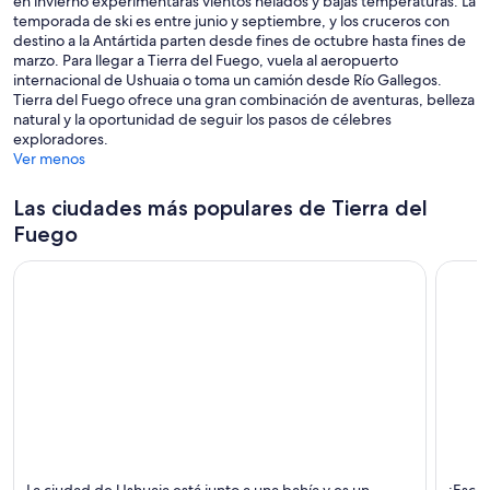
en invierno experimentarás vientos helados y bajas temperaturas. La
temporada de ski es entre junio y septiembre, y los cruceros con
destino a la Antártida parten desde fines de octubre hasta fines de
marzo. Para llegar a Tierra del Fuego, vuela al aeropuerto
internacional de Ushuaia o toma un camión desde Río Gallegos.
Tierra del Fuego ofrece una gran combinación de aventuras, belleza
natural y la oportunidad de seguir los pasos de célebres
exploradores.
Ver menos
Las ciudades más populares de Tierra del
Fuego
Ushuaia
Río Gr
La ciudad de Ushuaia está junto a una bahía y es un
¡Escá