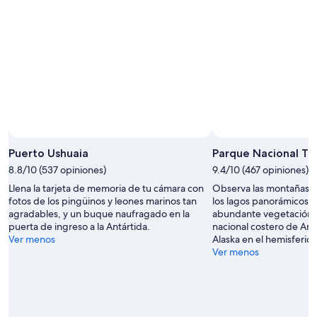
Puerto Ushuaia
Parque Nacional Ti
8.8/10 (537 opiniones)
9.4/10 (467 opiniones)
Llena la tarjeta de memoria de tu cámara con
Observa las montañas c
fotos de los pingüinos y leones marinos tan
los lagos panorámicos y
agradables, y un buque naufragado en la
abundante vegetación, 
puerta de ingreso a la Antártida.
nacional costero de Arge
Ver menos
Alaska en el hemisferio 
Ver menos