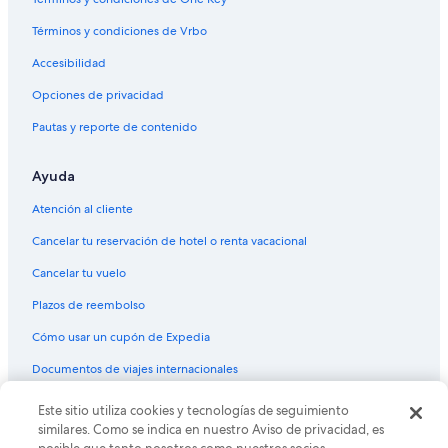
Hoteles en Ushuaia
Términos y condiciones de Vrbo
Posadas en Ushuaia
Accesibilidad
Opciones de privacidad
Pautas y reporte de contenido
Ayuda
Atención al cliente
Cancelar tu reservación de hotel o renta vacacional
Cancelar tu vuelo
Plazos de reembolso
Cómo usar un cupón de Expedia
Documentos de viajes internacionales
© 2026 Expedia, Inc., una empresa de Expedia Group. Todos los
Este sitio utiliza cookies y tecnologías de seguimiento
derechos reservados. Expedia y el logo de Expedia son marcas
similares. Como se indica en nuestro Aviso de privacidad, es
registradas o marcas comerciales de Expedia, Inc. CST# 2029030-50.