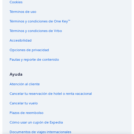
Cookies
Hoteles con traslado del/al aeropuerto en Praga
Términos de uso
Hoteles con vista en Praga
Términos y condiciones de One Key™
Hoteles gay friendly en Praga
Términos y condiciones de Vrbo
Hoteles de senderismo en Praga
Accesibilidad
Hoteles para fumadores en Praga
Opciones de privacidad
Hoteles que aceptan mascotas en Praga
Pautas y reporte de contenido
Hoteles de Hotusa en Praga
Hoteles de Rocco Forte en Praga
Ayuda
Hoteles en Praga
Atención al cliente
Residencias en Praga
Cancelar tu reservación de hotel o renta vacacional
Hoteles cerca de Reloj astronómico de Praga
Cancelar tu vuelo
Hoteles cerca de Museo de Máquinas Sexuales
Plazos de reembolso
Hoteles cerca de Calle Na Prikope
Cómo usar un cupón de Expedia
Hoteles cerca de Plaza de la Ciudad Vieja
Documentos de viajes internacionales
Hoteles cerca de Torre de la Pólvora