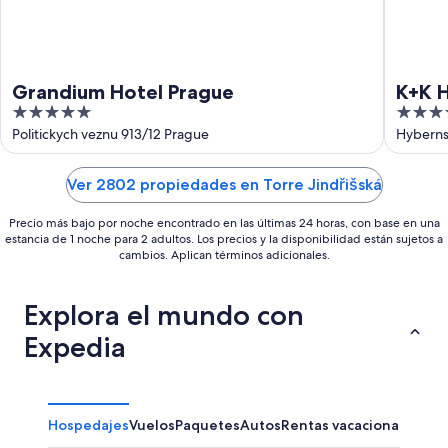
Grandium Hotel Prague
K+K H
5
4.5
out
out
Politickych veznu 913/12 Prague
Hyberns
of
of
5
5
Ver 2802 propiedades en Torre Jindřišská
Precio más bajo por noche encontrado en las últimas 24 horas, con base en una
estancia de 1 noche para 2 adultos. Los precios y la disponibilidad están sujetos a
cambios. Aplican términos adicionales.
Explora el mundo con
Expedia
Hospedajes
Vuelos
Paquetes
Autos
Rentas vacacionales
Otr