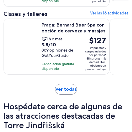
986
disponible
por adulto
de
opiniones
$176.
Clases y talleres
Ver las 16 actividades
por
Se
Praga: Bernard Beer Spa con opción de cerveza y masajes
Praga Past
adulto
Praga: Bernard Beer Spa con
opción de cerveza y masajes
El
$127
La
1 h o más
9.8
9.8/10
precio
actividad
impuestos y
de
869 opiniones de
es
dura
cargos incluidos
GetYourGuide
por persona*
10
de
1
*Si ingresas más
con
$127.
de 2 adultos,
hora
Cancelación gratuita
obtienes un
869
disponible
por
precio más bajo
opiniones
persona*
Se
Ver todas
abrirá
en
Hospédate cerca de algunas de
una
nueva
las atracciones destacadas de
pestaña
Torre Jindřišská