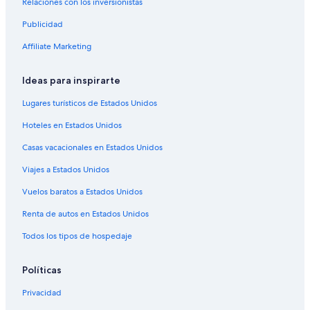
Relaciones con los inversionistas
Hoteles todo incluido en Praga
Publicidad
Hoteles de lujo en Praga
Affiliate Marketing
Hoteles en la playa en Praga
Hoteles históricos en Praga
Ideas para inspirarte
Hoteles románticos en Praga
Lugares turísticos de Estados Unidos
Hoteles baratos en Praga
Hoteles en Estados Unidos
Hoteles boutique en Praga
Casas vacacionales en Estados Unidos
Hoteles con aire acondicionado en Praga
Viajes a Estados Unidos
Hoteles con bar en Praga
Vuelos baratos a Estados Unidos
Hoteles con cocina en Praga
Renta de autos en Estados Unidos
Hoteles con desayuno incluido en Praga
Todos los tipos de hospedaje
Hoteles con gimnasio en Praga
Hoteles con guardería en Praga
Políticas
Hoteles con parque acuático en Praga
Privacidad
Hoteles con sauna en Praga