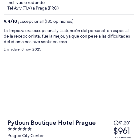
Incl. vuelo redondo
y
Tel Aviv (TLV) a Praga (PRG)
ahora
es
9.4
/
10
¡Excepcional! (185 opiniones)
de
$695
La limpieza era excepcional y la atención del personal, en especial
de la recepcionista, fue la mejor, ya que con pese a las dificultades
por
del idioma nos hizo sentir en casa.
persona
Enviada el 8 nov. 2025
El
Pytloun Boutique Hotel Prague
$1,201
precio
$961
5
era
out
Prague City Center
por persona