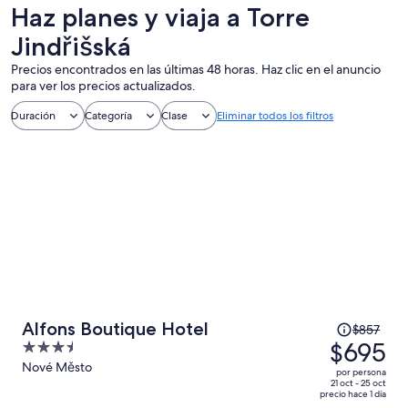
un día
nocturna
personalizado
Haz planes y viaja a Torre
Jindřišská
Precios encontrados en las últimas 48 horas. Haz clic en el anuncio
para ver los precios actualizados.
Duración
Categoría
Clase
Eliminar todos los filtros
El
Alfons Boutique Hotel
$857
precio
$695
3.5
era
out
Nové Město
por persona
de
of
21 oct - 25 oct
precio hace 1 día
$857
5