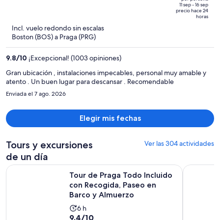
de
of
11 sep - 16 sep
precio hace 24
$2,729
5
horas
y
Incl. vuelo redondo sin escalas
ahora
Boston (BOS) a Praga (PRG)
es
de
9.8
/
10
¡Excepcional! (1003 opiniones)
$2,046
Gran ubicación , instalaciones impecables, personal muy amable y
por
atento . Un buen lugar para descansar . Recomendable
persona
Enviada el 7 ago. 2026
Elegir mis fechas
Tours y excursiones
Ver las 304 actividades
de un día
Tour de Praga Todo Incluido con Recogida, Paseo en Barco 
Lo mejor d
Tour de Praga Todo Incluido
con Recogida, Paseo en
Barco y Almuerzo
La
6 h
9.4
9.4/10
actividad