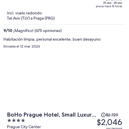
de
of
25 sep - 28 sep
precio hace 15 horas
$1,201
5
Incl. vuelo redondo
y
Tel Aviv (TLV) a Praga (PRG)
ahora
es
9
/
10
¡Magnífico! (675 opiniones)
de
$961
Habitación limpia, personal excelente, buen desayuno
por
Enviada el 12 mar. 2026
persona
El
BoHo Prague Hotel, Small Luxury
$2,729
precio
$2,046
4
Hotels
era
out
Prague City Center
por persona