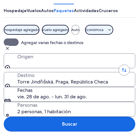
Hospedaje
Vuelos
Autos
Paquetes
Actividades
Cruceros
Hospedaje agregado
Vuelo agregado
Auto
Económica
Un paisaje urbano con una iglesia dest
Agregar varias fechas o destinos
Origen
Destino
Torre Jindřišská, Praga, República Checa
Fechas
vie. 28 de ago. - lun. 31 de ago.
Personas
2 personas, 1 habitación
Buscar
Explorar mapa