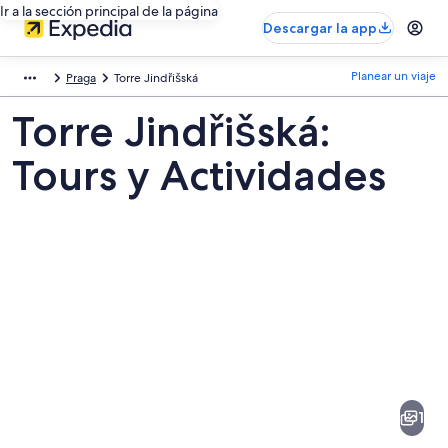
Ir a la sección principal de la página
Descargar la app
Planear un viaje
Praga
Torre Jindřišská
Torre Jindřišská:
Tours y Actividades
Fotos
de
Torre
1
Jindřišská