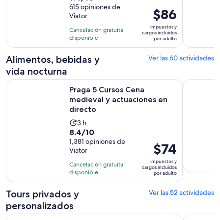
de
615 opiniones de
dura
El
$86
Viator
10
6
precio
con
impuestos y
horas
Cancelación gratuita
es
cargos incluidos
615
disponible
por adulto
de
opiniones
$86.
Alimentos, bebidas y
Ver las 60 actividades
por
vida nocturna
adulto
Se ab
Praga 5 Cursos Cena medieval y actuaciones en directo
Espectácul
Praga 5 Cursos Cena
medieval y actuaciones en
directo
La
3 h
8.4
8.4/10
actividad
de
1,381 opiniones de
dura
El
$74
Viator
10
3
precio
con
impuestos y
horas
Cancelación gratuita
es
cargos incluidos
1381
disponible
por adulto
de
opiniones
$74.
Tours privados y
Ver las 52 actividades
por
personalizados
adulto
Se
Praga: Bernard Beer Spa con opción de cerveza y masajes
Praga: tou