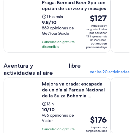
Praga: Bernard Beer Spa con
opción de cerveza y masajes
El
$127
La
1 h o más
9.8
9.8/10
precio
actividad
impuestos y
de
869 opiniones de
es
dura
cargos incluidos
GetYourGuide
por persona*
10
de
1
*Si ingresas más
con
$127.
de 2 adultos,
hora
Cancelación gratuita
obtienes un
869
disponible
por
precio más bajo
opiniones
persona*
Aventura y
libre
actividades al aire
Ver las 20 actividades
Mejora valorada: escapada de un día al Parque Nacional de la
Miradores 
Mejora valorada: escapada
de un día al Parque Nacional
de la Suiza Bohemia ...
La
13 h
10.0
10/10
actividad
de
986 opiniones de
dura
El
$176
Viator
10
13
precio
con
impuestos y
horas
Cancelación gratuita
es
cargos incluidos