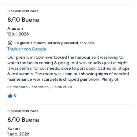
Opinión verificada
8/10 Buena
Alastair
12 jul. 2026
Le gustó: Limpieza, servicio y personal, servicios
Traducir con Google
Our premium room overlooked the harbour so it was lovey to
watch the boats coming & going, but was equally quiet at night.
It was central for our needs, close to port dock, Cathedral, shops
& restaurants. The room was clean but showing signs of needed
maintenance worn carpets & chipped paintwork. Plenty of
choice of breakfast food,
Se hospedó 2 noches en julio de 2026
0
Opinión verificada
8/10 Buena
Karen
1 ago. 2026