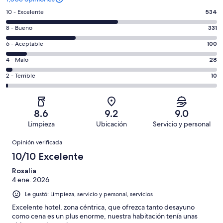
Puntuación
10 - Excelente
534
de
Puntuación
8 - Bueno
331
10,
de
es
Puntuación
6 - Aceptable
100
8,
decir,
de
es
Puntuación
4 - Malo
28
Excelente.
6,
decir,
de
Basada
es
Puntuación
2 - Terrible
10
Bueno.
4,
en
decir,
de
Basada
es
534
Aceptable.
2,
en
decir,
de
Basada
es
331
Malo.
8.6
9.2
9.0
1003
en
decir,
de
Basada
Limpieza
Ubicación
Servicio y personal
opiniones
100
Terrible.
1003
en
Opiniones
de
Basada
opiniones
Opinión verificada
28
1003
en
de
10/10 Excelente
opiniones
10
1003
de
Rosalia
opiniones
4 ene. 2026
1003
opiniones
Le gustó: Limpieza, servicio y personal, servicios
Excelente hotel, zona céntrica, que ofrezca tanto desayuno
como cena es un plus enorme, nuestra habitación tenía unas