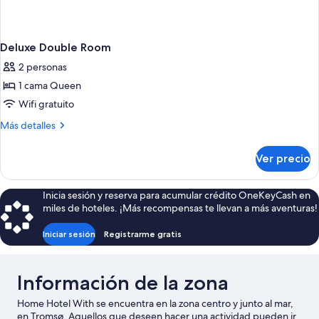
Deluxe Double Room
2 personas
1 cama Queen
Wifi gratuito
Más
Más detalles
detalles
sobre
Ver precio
Deluxe
Double
Room
Inicia sesión y reserva para acumular crédito OneKeyCash en
miles de hoteles. ¡Más recompensas te llevan a más aventuras!
Iniciar sesión
Registrarme gratis
Información de la zona
Home Hotel With se encuentra en la zona centro y junto al mar,
en Tromsø. Aquellos que deseen hacer una actividad pueden ir