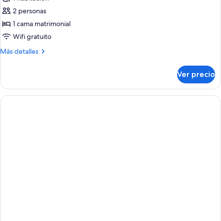
fotos
de
2 personas
Habitación
1 cama matrimonial
Deluxe,
Wifi gratuito
1
Más
Más detalles
cama
detalles
matrimonial
sobre
Ver precio
Habitación
Deluxe,
1
cama
matrimonial