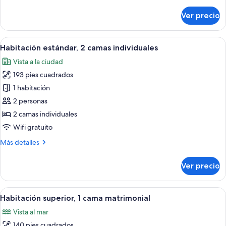
detalles
sobre
Ver precio
Habitación
individual
(Compact)
Abrir
Habitación de hotel con dos camas, un e
5
Habitación estándar, 2 camas individuales
todas
Vista a la ciudad
las
193 pies cuadrados
fotos
de
1 habitación
Habitación
2 personas
estándar,
2 camas individuales
2
Wifi gratuito
camas
Más
Más detalles
individuales
detalles
sobre
Ver precio
Habitación
estándar,
2
Abrir
Habitación de hotel con cama, mesitas 
5
camas
Habitación superior, 1 cama matrimonial
todas
individuales
Vista al mar
las
140 pies cuadrados