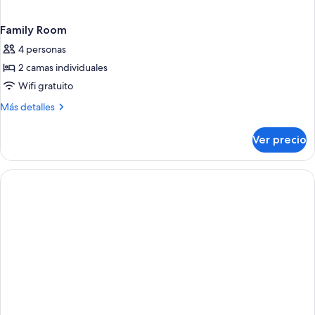
Family Room
4 personas
2 camas individuales
Wifi gratuito
Más
Más detalles
detalles
sobre
Ver precio
Family
Room