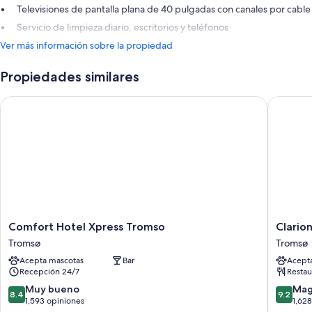
Televisiones de pantalla plana de 40 pulgadas con canales por cable
Servicio de limpieza diario, escritorios y teléfonos
Ver más información sobre la propiedad
Propiedades similares
Comfort Hotel Xpress Tromso
Clarion 
Comfort
Clarion
Comfort Hotel Xpress Tromso
Clario
Hotel
Hotel
Tromsø
Tromsø
Xpress
The
Acepta mascotas
Bar
Acept
Tromso
Edge
Recepción 24/7
Restau
Tromsø
Tromsø
8.4
9.2
Muy bueno
Mag
8.4
9.2
de
de
1,593 opiniones
1,62