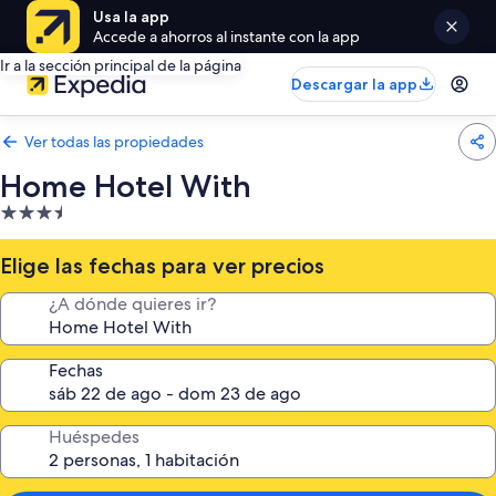
Usa la app
Accede a ahorros al instante con la app
Ir a la sección principal de la página
Descargar la app
Ver todas las propiedades
Home Hotel With
Propiedad
de
3.5
Elige las fechas para ver precios
estrellas
¿A dónde quieres ir?
Fechas
Huéspedes