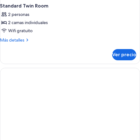
Standard Twin Room
2 personas
2 camas individuales
Wifi gratuito
Más
Más detalles
detalles
sobre
Ver precio
Standard
Twin
Room