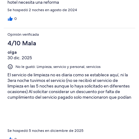
hotel necesita una reforma
Se hospedó 2 noches en agosto de 2024
0
Opinión verificada
4/10 Mala
olga
30 dic. 2025
No le gustó: Limpieza, servicio y personal, servicios
El servicio de limpieza no es diaria como se establece aquí, ni la
3era noche tuvimos el servicio (no se recibió el servicio de
limpieza en las 5 noches aunque lo haya solicitado en diferentes
ocasiones) Al solicitar considerar un descuento por falta de
cumplimiento del servicio pagado solo mencionaron que podían
regalarnos shampoo o jabón, los cuales incluso no había en el
dispensador de la habitación al llegar. El desayuno es siempre el
mismo y básico (ensalada, huevo, salchicha, pan, mantequilla,
cereal, yogurth, leche, jugo, cafe y té) la cena no vale la pena
(ensalada, pure, pan, agua, café, té, pan y sopa) a veces ni se
desquita por los tours por lo que no es un gran plus, incluso
Se hospedó 5 noches en diciembre de 2025
cenábamos en otros lugares Lo único respetable es la vista (si te