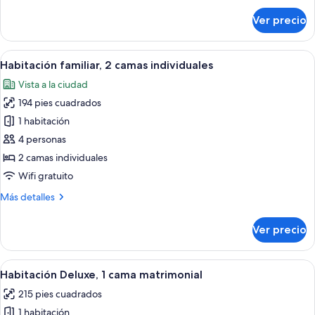
sobre
Ver precio
Habitación
doble
(Compact)
Abrir
Un dormitorio con cama, escritorio, sil
6
Habitación familiar, 2 camas individuales
todas
Vista a la ciudad
las
194 pies cuadrados
fotos
de
1 habitación
Habitación
4 personas
familiar,
2 camas individuales
2
Wifi gratuito
camas
Más
Más detalles
individuales
detalles
sobre
Ver precio
Habitación
familiar,
2
Abrir
Habitación de hotel con una cama grand
5
camas
Habitación Deluxe, 1 cama matrimonial
todas
individuales
215 pies cuadrados
las
1 habitación