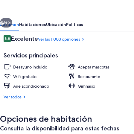
With
erior
Siguiente
40+
Resumen
Habitaciones
Ubicación
Políticas
Opiniones
Excelente
8.8
Ver las 1,003 opiniones
8.8 de 10,
Servicios principales
Desayuno incluido
Acepta mascotas
Wifi gratuito
Restaurante
Aire acondicionado
Gimnasio
Exterior
Ver todos
Opciones de habitación
Consulta la disponibilidad para estas fechas