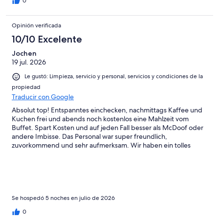
0
toca una buena habitación) y la ubicación (ambos los puedes
adquirir en otras opciones de alojamiento) hay otras buenas
opciones de alojamiento en la misma ubicación La atención del
Opinión verificada
personal muy básico e incluso una de ellas fue arrogante “haré lo
10/10 Excelente
que este en mis manos ya que tendría que partirme para
recoger tu basura y atender recepción” como si fuera mi falta
Jochen
cuado claramente es por su mala coordinación o falta de
19 jul. 2026
personal. Adicionalmente en una ocasión abrieron la puerta de
la habitación sin tocar con anticipación La limpieza en general
Le gustó: Limpieza, servicio y personal, servicios y condiciones de la
deja mucho que desear. En definitiva recomendaría otra opción,
propiedad
no volvería a elegirlo, las opiniones de otros huéspedes con
Traducir con Google
respecto a la falta de limpieza y poca atención es real.
Absolut top! Entspanntes einchecken, nachmittags Kaffee und
Kuchen frei und abends noch kostenlos eine Mahlzeit vom
Buffet. Spart Kosten und auf jeden Fall besser als McDoof oder
andere Imbisse. Das Personal war super freundlich,
zuvorkommend und sehr aufmerksam. Wir haben ein tolles
Zimmer ganz oben erhalten, das wirklich schön war, ruhig und
angenehm.
Se hospedó 5 noches en julio de 2026
0