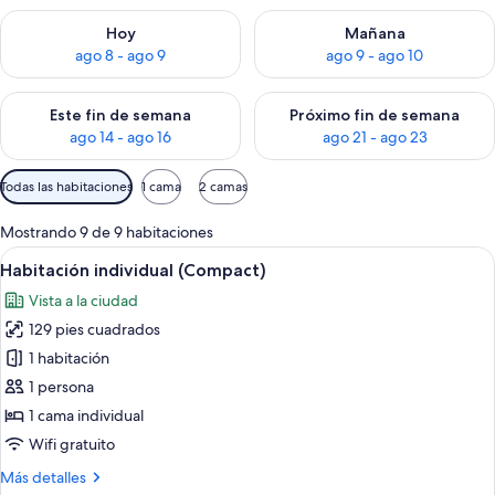
Consulta la disponibilidad para hoy ago 8 - ago 9
Consulta la disponibilidad pa
Hoy
Mañana
ago 8 - ago 9
ago 9 - ago 10
Consulta la disponibilidad para este fin de semana ago 14 - ag
Consulta la disponibilidad pa
Este fin de semana
Próximo fin de semana
ago 14 - ago 16
ago 21 - ago 23
Filtros
Todas las habitaciones
1 cama
2 camas
disponibles
para
Mostrando 9 de 9 habitaciones
las
Abrir
Una cama bien hecha con sábanas y a
4
Habitación individual (Compact)
habitaciones
todas
Vista a la ciudad
las
129 pies cuadrados
fotos
de
1 habitación
Habitación
1 persona
individual
1 cama individual
(Compact)
Wifi gratuito
Más
Más detalles