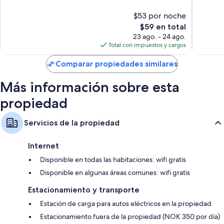
10,
10,
Muy
Magnífi
$53 por noche
bueno,
1,628
El
$59 en total
1,593
opinion
precio
23 ago. - 24 ago.
opiniones
actual
Total con impuestos y cargos
es
de
Comparar propiedades similares
$59
Más información sobre esta
propiedad
Servicios de la propiedad
Internet
Disponible en todas las habitaciones: wifi gratis
Disponible en algunas áreas comunes: wifi gratis
Estacionamiento y transporte
Estación de carga para autos eléctricos en la propiedad
Estacionamiento fuera de la propiedad (NOK 350 por día)