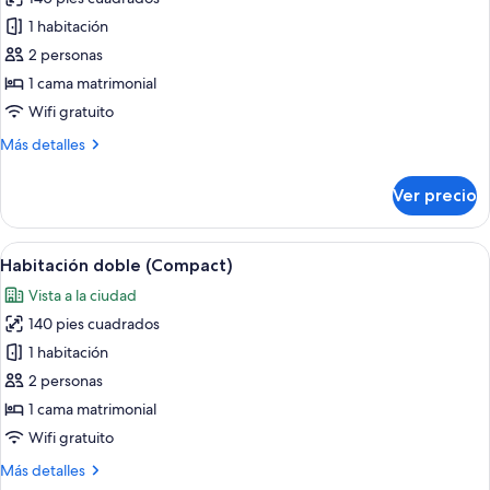
fotos
de
1 habitación
Habitación
2 personas
superior,
1 cama matrimonial
1
Wifi gratuito
cama
Más
Más detalles
matrimonial
detalles
sobre
Ver precio
Habitación
superior,
1
Abrir
Habitación de hotel con una cama grand
6
cama
Habitación doble (Compact)
todas
matrimonial
Vista a la ciudad
las
140 pies cuadrados
fotos
de
1 habitación
Habitación
2 personas
doble
1 cama matrimonial
(Compact)
Wifi gratuito
Más
Más detalles
detalles