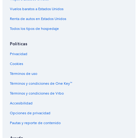
Hoteles con desayuno incluido en Concepción
Vuelos baratos a Estados Unidos
Hoteles con estacionamiento en Concepción
Renta de autos en Estados Unidos
Hoteles con gimnasio en Concepción
Todos los tipos de hospedaje
Hoteles con área de juegos en Concepción
Hoteles con alberca en Concepción
Políticas
Hoteles con restaurante en Concepción
Privacidad
Hoteles con sauna en Concepción
Cookies
Hoteles con hidromasaje en Concepción
Términos de uso
Hoteles para bodas en Concepción
Términos y condiciones de One Key™
Hoteles para fumadores en Concepción
Términos y condiciones de Vrbo
Hoteles que aceptan mascotas en Concepción
Accesibilidad
Sonesta Hotel en Concepción
Opciones de privacidad
Hoteles en Concepción
Pautas y reporte de contenido
Ayuda