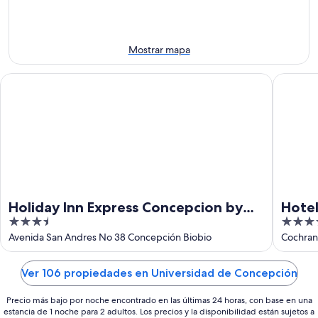
9
noche,
próximo
ago
9
fin
ago
de
-
semana,
Mostrar mapa
10
14
ago
ago
Holiday Inn Express Concepcion by IHG
Hotel Co
-
16
ago
Holiday Inn Express Concepcion by
Hote
3.5
3.5
IHG
out
out
Avenida San Andres No 38 Concepción Biobio
Cochran
of
of
5
5
Ver 106 propiedades en Universidad de Concepción
Precio más bajo por noche encontrado en las últimas 24 horas, con base en una
estancia de 1 noche para 2 adultos. Los precios y la disponibilidad están sujetos a