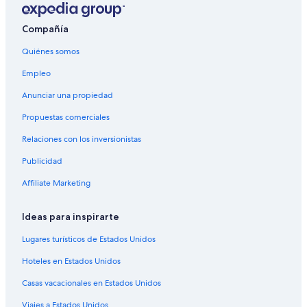
Hoteles cerca de Carriel Sur
Hoteles 2 estrellas en Concepción
Compañía
Hoteles 3 estrellas en Concepción
Quiénes somos
Hoteles 5 estrellas en Concepción
Empleo
Casas de huéspedes en Concepción
Anunciar una propiedad
Apartamentos en Concepción
Propuestas comerciales
Hostales en Concepción
Relaciones con los inversionistas
Hoteles con concierge en Concepción
Publicidad
Hoteles con casino en Concepción
Affiliate Marketing
Hoteles de golf en Concepción
Hoteles con spa en Concepción
Ideas para inspirarte
Hoteles en la playa en Concepción
Lugares turísticos de Estados Unidos
Hoteles familiares en Concepción
Hoteles en Estados Unidos
Hoteles románticos en Concepción
Casas vacacionales en Estados Unidos
Hoteles con bar en Concepción
Viajes a Estados Unidos