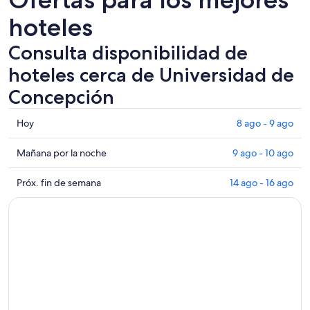
hoteles
Consulta disponibilidad de
hoteles cerca de Universidad de
Concepción
Consultar
Hoy
8 ago - 9 ago
los
precios
Consultar
Mañana por la noche
9 ago - 10 ago
cerca
precios
de
cerca
Consultar
Próx. fin de semana
14 ago - 16 ago
Universidad
de
precios
de
Universidad
cerca
Concepción
de
de
para
Concepción
Universidad
hoy,
para
de
8
mañana
Concepción
ago
por
para
-
la
el