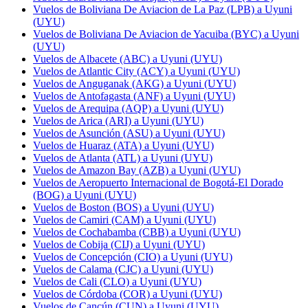
Vuelos de Boliviana De Aviacion de La Paz (LPB) a Uyuni
(UYU)
Vuelos de Boliviana De Aviacion de Yacuiba (BYC) a Uyuni
(UYU)
Vuelos de Albacete (ABC) a Uyuni (UYU)
Vuelos de Atlantic City (ACY) a Uyuni (UYU)
Vuelos de Anguganak (AKG) a Uyuni (UYU)
Vuelos de Antofagasta (ANF) a Uyuni (UYU)
Vuelos de Arequipa (AQP) a Uyuni (UYU)
Vuelos de Arica (ARI) a Uyuni (UYU)
Vuelos de Asunción (ASU) a Uyuni (UYU)
Vuelos de Huaraz (ATA) a Uyuni (UYU)
Vuelos de Atlanta (ATL) a Uyuni (UYU)
Vuelos de Amazon Bay (AZB) a Uyuni (UYU)
Vuelos de Aeropuerto Internacional de Bogotá-El Dorado
(BOG) a Uyuni (UYU)
Vuelos de Boston (BOS) a Uyuni (UYU)
Vuelos de Camiri (CAM) a Uyuni (UYU)
Vuelos de Cochabamba (CBB) a Uyuni (UYU)
Vuelos de Cobija (CIJ) a Uyuni (UYU)
Vuelos de Concepción (CIO) a Uyuni (UYU)
Vuelos de Calama (CJC) a Uyuni (UYU)
Vuelos de Cali (CLO) a Uyuni (UYU)
Vuelos de Córdoba (COR) a Uyuni (UYU)
Vuelos de Cancún (CUN) a Uyuni (UYU)