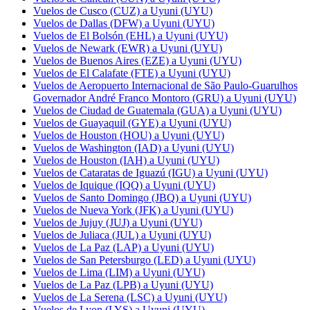
Vuelos de Cusco (CUZ) a Uyuni (UYU)
Vuelos de Dallas (DFW) a Uyuni (UYU)
Vuelos de El Bolsón (EHL) a Uyuni (UYU)
Vuelos de Newark (EWR) a Uyuni (UYU)
Vuelos de Buenos Aires (EZE) a Uyuni (UYU)
Vuelos de El Calafate (FTE) a Uyuni (UYU)
Vuelos de Aeropuerto Internacional de São Paulo-Guarulhos
Governador André Franco Montoro (GRU) a Uyuni (UYU)
Vuelos de Ciudad de Guatemala (GUA) a Uyuni (UYU)
Vuelos de Guayaquil (GYE) a Uyuni (UYU)
Vuelos de Houston (HOU) a Uyuni (UYU)
Vuelos de Washington (IAD) a Uyuni (UYU)
Vuelos de Houston (IAH) a Uyuni (UYU)
Vuelos de Cataratas de Iguazú (IGU) a Uyuni (UYU)
Vuelos de Iquique (IQQ) a Uyuni (UYU)
Vuelos de Santo Domingo (JBQ) a Uyuni (UYU)
Vuelos de Nueva York (JFK) a Uyuni (UYU)
Vuelos de Jujuy (JUJ) a Uyuni (UYU)
Vuelos de Juliaca (JUL) a Uyuni (UYU)
Vuelos de La Paz (LAP) a Uyuni (UYU)
Vuelos de San Petersburgo (LED) a Uyuni (UYU)
Vuelos de Lima (LIM) a Uyuni (UYU)
Vuelos de La Paz (LPB) a Uyuni (UYU)
Vuelos de La Serena (LSC) a Uyuni (UYU)
Vuelos de Lyon (LYS) a Uyuni (UYU)