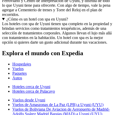
Ferroviario y Centro de Interpretación de Uyuni, y disfruta de todo
lo que Uyuni tiene para ofrecerte. Con algo de tiempo, vale la pena
agregar a Cementerio de trenes y Torre del Reloj en el plan de
recorridos.
¿Cómo es un hotel con spa en Uyuni?
Los hoteles con spa de Uyuni tienen spa completo en la propiedad y
brindan servicios como tratamientos terapéuticos, además de una
selección de tratamientos corporales. Algunos llevan el lujo más allá
con tratamientos en la habitación. Un hotel con spa es la mejor
opción si quieres darte un gusto adicional durante tus vacaciones.
Explora el mundo con Expedia
Hospedajes
Vuelos
Paquetes
Autos
Hoteles cerca de Uyuni
Hoteles cerca de Pulacayo
Vuelos desde Uyuni
Vuelos de Amaszonas de La Paz (LPB) a Uyuni (UYU)
Vuelos de Boliviana De Aviacion de Aeropuerto de Madrid-
Adolfo Suárez Madrid Barajas (MAD) a Uyuni (UYU)