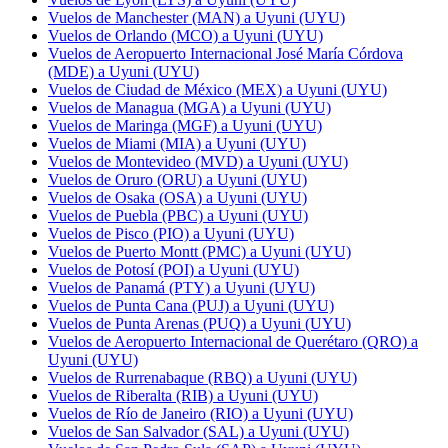
Vuelos de Manchester (MAN) a Uyuni (UYU)
Vuelos de Orlando (MCO) a Uyuni (UYU)
Vuelos de Aeropuerto Internacional José María Córdova
(MDE) a Uyuni (UYU)
Vuelos de Ciudad de México (MEX) a Uyuni (UYU)
Vuelos de Managua (MGA) a Uyuni (UYU)
Vuelos de Maringa (MGF) a Uyuni (UYU)
Vuelos de Miami (MIA) a Uyuni (UYU)
Vuelos de Montevideo (MVD) a Uyuni (UYU)
Vuelos de Oruro (ORU) a Uyuni (UYU)
Vuelos de Osaka (OSA) a Uyuni (UYU)
Vuelos de Puebla (PBC) a Uyuni (UYU)
Vuelos de Pisco (PIO) a Uyuni (UYU)
Vuelos de Puerto Montt (PMC) a Uyuni (UYU)
Vuelos de Potosí (POI) a Uyuni (UYU)
Vuelos de Panamá (PTY) a Uyuni (UYU)
Vuelos de Punta Cana (PUJ) a Uyuni (UYU)
Vuelos de Punta Arenas (PUQ) a Uyuni (UYU)
Vuelos de Aeropuerto Internacional de Querétaro (QRO) a
Uyuni (UYU)
Vuelos de Rurrenabaque (RBQ) a Uyuni (UYU)
Vuelos de Riberalta (RIB) a Uyuni (UYU)
Vuelos de Río de Janeiro (RIO) a Uyuni (UYU)
Vuelos de San Salvador (SAL) a Uyuni (UYU)