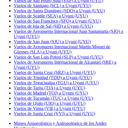
Vuelos de San Pedro Sula (SAP) a Uyuni (UYU)
Vuelos de Santiago (SCL) a Uyuni (UYU)
Vuelos de Santo Domingo (SDQ) a Uyuni (UYU)
Vuelos de Seattle (SEA) a Uyuni (UYU)
Vuelos de San Francisco (SFO) a Uyuni (UYU)
Vuelos de Isla de Sal (SID) a Uyuni (UYU)
Vuelos de Aeropuerto Internacional Juan Santamaría (SJO) a
Uyuni (UYU)
Vuelos de San Juan (SJU) a Uyuni (UYU)
Vuelos de Aeropuerto Internacional Martín Miguel de
Güemes (SLA) a Uyuni (UYU)
Vuelos de San Luis Potosí (SLP) a Uyuni (UYU)
Vuelos de Aeropuerto Internacional de Alcantarí (SRE) a
Uyuni (UYU)
Vuelos de Santa Cruz (SRZ) a Uyuni (UYU)
Vuelos de Trinidad (TDD) a Uyuni (UYU)
Vuelos de Tegucigalpa (TGU) a Uyuni (UYU)
Vuelos de Tarija (TJA) a Uyuni (UYU)
Vuelos de Madrid (TOJ) a Uyuni (UYU)
Vuelos de Tucumán (TUC) a Uyuni (UYU)
Vuelos de Quito (UIO) a Uyuni (UYU)
Vuelos de Viena (VIE) a Uyuni (UYU)
Vuelos de Santa Cruz (VVI) a Uyuni (UYU)
Museo Arqueológico y Antropológico de los Andes