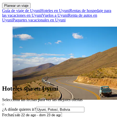
Planear un viaje
Guía de viaje de Uyuni
Hoteles en Uyuni
Rentas de hospedaje para
las vacaciones en Uyuni
Vuelos a Uyuni
Renta de autos en
Uyuni
Paquetes vacacionales en Uyuni
Hoteles spa en Uyuni
Selecciona las fechas para ver las mejores ofertas
¿A dónde quieres ir?
Fechas